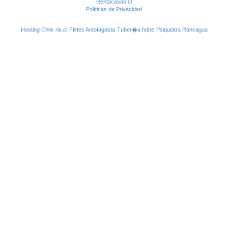
Rentacasas.cl
Políticas de Privacidad
Hosting Chile
rie.cl
Fletes Antofagasta
Tuber�a hdpe
Psiquiatra Rancagua