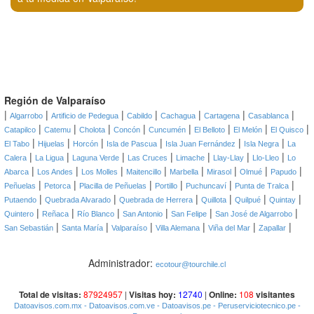
Región de Valparaíso
|
|
|
|
|
|
|
Algarrobo
Artificio de Pedegua
Cabildo
Cachagua
Cartagena
Casablanca
|
|
|
|
|
|
|
|
Catapilco
Catemu
Cholota
Concón
Cuncumén
El Belloto
El Melón
El Quisco
|
|
|
|
|
|
El Tabo
Hijuelas
Horcón
Isla de Pascua
Isla Juan Fernández
Isla Negra
La
|
|
|
|
|
|
|
Calera
La Ligua
Laguna Verde
Las Cruces
Limache
Llay-Llay
Llo-Lleo
Lo
|
|
|
|
|
|
|
|
Abarca
Los Andes
Los Molles
Maitencillo
Marbella
Mirasol
Olmué
Papudo
|
|
|
|
|
|
Peñuelas
Petorca
Placilla de Peñuelas
Portillo
Puchuncaví
Punta de Tralca
|
|
|
|
|
|
Putaendo
Quebrada Alvarado
Quebrada de Herrera
Quillota
Quilpué
Quintay
|
|
|
|
|
|
Quintero
Reñaca
Río Blanco
San Antonio
San Felipe
San José de Algarrobo
|
|
|
|
|
|
San Sebastián
Santa María
Valparaíso
Villa Alemana
Viña del Mar
Zapallar
Administrador:
ecotour@tourchile.cl
Total de visitas:
87924957
|
Visitas hoy:
12740
|
Online:
108
visitantes
Datoavisos.com.mx
- Datoavisos.com.ve
- Datoavisos.pe
- Peruserviciotecnico.pe
-