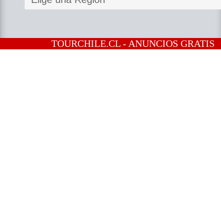
TOURCHILE.CL - ANUNCIOS GRATIS
Región de Los Lagos
-
Puerto Montt
Turismo Agencias