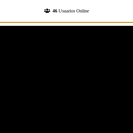
INGRESA A TU CUENTA
46
Usuarios Online
REGISTRATE