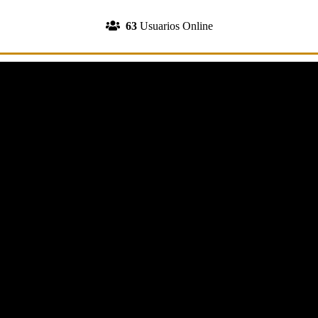
INGRESA A TU CUENTA
63
Usuarios Online
REGISTRATE