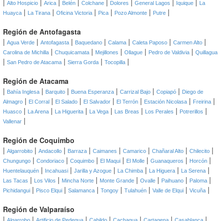
|
|
|
|
|
|
|
|
Alto Hospicio
Arica
Belén
Colchane
Dolores
General Lagos
Iquique
La
|
|
|
|
|
|
Huayca
La Tirana
Oficina Victoria
Pica
Pozo Almonte
Putre
Región de Antofagasta
|
|
|
|
|
|
|
Agua Verde
Antofagasta
Baquedano
Calama
Caleta Paposo
Carmen Alto
|
|
|
|
|
Carolina de Michilla
Chuquicamata
Mejillones
Ollague
Pedro de Valdivia
Quillagua
|
|
|
|
San Pedro de Atacama
Sierra Gorda
Tocopilla
Región de Atacama
|
|
|
|
|
|
Bahía Inglesa
Barquito
Buena Esperanza
Carrizal Bajo
Copiapó
Diego de
|
|
|
|
|
|
|
Almagro
El Corral
El Salado
El Salvador
El Terrón
Estación Nicolasa
Freirina
|
|
|
|
|
|
|
Huasco
La Arena
La Higuerita
La Vega
Las Breas
Los Perales
Potrerillos
|
Vallenar
Región de Coquimbo
|
|
|
|
|
|
|
|
Algarrobito
Andacollo
Barraza
Caimanes
Camarico
Chañaral Alto
Chilecito
|
|
|
|
|
|
|
Chungungo
Condoriaco
Coquimbo
El Maqui
El Molle
Guanaqueros
Horcón
|
|
|
|
|
|
Huentelauquén
Incahuasi
Jarilla y Azogue
La Chimba
La Higuera
La Serena
|
|
|
|
|
|
|
Las Tacas
Los Vilos
Mincha Norte
Monte Grande
Ovalle
Paihuano
Paloma
|
|
|
|
|
|
|
Pichidangui
Pisco Elqui
Salamanca
Tongoy
Tulahuén
Valle de Elqui
Vicuña
Región de Valparaíso
|
|
|
|
|
|
|
Algarrobo
Artificio de Pedegua
Cabildo
Cachagua
Cartagena
Casablanca