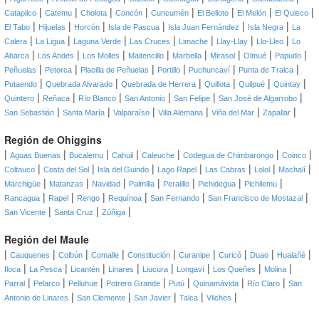
|
|
|
|
|
|
|
|
Catapilco
Catemu
Cholota
Concón
Cuncumén
El Belloto
El Melón
El Quisco
|
|
|
|
|
|
El Tabo
Hijuelas
Horcón
Isla de Pascua
Isla Juan Fernández
Isla Negra
La
|
|
|
|
|
|
|
Calera
La Ligua
Laguna Verde
Las Cruces
Limache
Llay-Llay
Llo-Lleo
Lo
|
|
|
|
|
|
|
|
Abarca
Los Andes
Los Molles
Maitencillo
Marbella
Mirasol
Olmué
Papudo
|
|
|
|
|
|
Peñuelas
Petorca
Placilla de Peñuelas
Portillo
Puchuncaví
Punta de Tralca
|
|
|
|
|
|
Putaendo
Quebrada Alvarado
Quebrada de Herrera
Quillota
Quilpué
Quintay
|
|
|
|
|
|
Quintero
Reñaca
Río Blanco
San Antonio
San Felipe
San José de Algarrobo
|
|
|
|
|
|
San Sebastián
Santa María
Valparaíso
Villa Alemana
Viña del Mar
Zapallar
Región de Ohiggins
|
|
|
|
|
|
|
Aguas Buenas
Bucalemu
Cahuil
Caleuche
Codegua de Chimbarongo
Coinco
|
|
|
|
|
|
|
Coltauco
Costa del Sol
Isla del Guindo
Lago Rapel
Las Cabras
Lolol
Machalí
|
|
|
|
|
|
|
Marchigüe
Matanzas
Navidad
Palmilla
Peralillo
Pichidegua
Pichilemu
|
|
|
|
|
|
Rancagua
Rapel
Rengo
Requínoa
San Fernando
San Francisco de Mostazal
|
|
|
San Vicente
Santa Cruz
Zúñiga
Región del Maule
|
|
|
|
|
|
|
|
|
Cauquenes
Colbún
Comalle
Constitución
Curanipe
Curicó
Duao
Hualañé
|
|
|
|
|
|
|
|
Iloca
La Pesca
Licantén
Linares
Liucura
Longaví
Los Queñes
Molina
|
|
|
|
|
|
|
Parral
Pelarco
Pelluhue
Potrero Grande
Putú
Quinamávida
Río Claro
San
|
|
|
|
|
Antonio de Linares
San Clemente
San Javier
Talca
Vilches