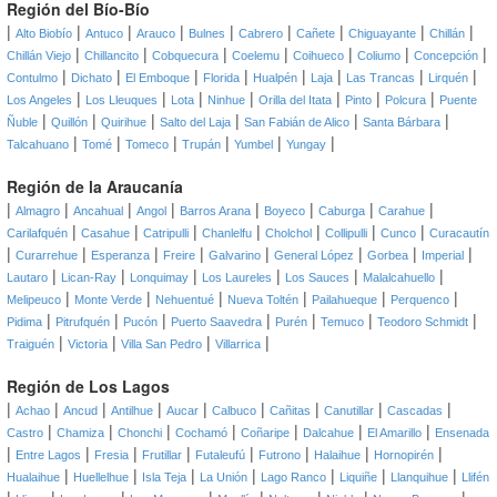
Región del Bío-Bío
|
|
|
|
|
|
|
|
|
Alto Biobío
Antuco
Arauco
Bulnes
Cabrero
Cañete
Chiguayante
Chillán
|
|
|
|
|
|
|
Chillán Viejo
Chillancito
Cobquecura
Coelemu
Coihueco
Coliumo
Concepción
|
|
|
|
|
|
|
|
Contulmo
Dichato
El Emboque
Florida
Hualpén
Laja
Las Trancas
Lirquén
|
|
|
|
|
|
|
Los Angeles
Los Lleuques
Lota
Ninhue
Orilla del Itata
Pinto
Polcura
Puente
|
|
|
|
|
|
Ñuble
Quillón
Quirihue
Salto del Laja
San Fabián de Alico
Santa Bárbara
|
|
|
|
|
|
Talcahuano
Tomé
Tomeco
Trupán
Yumbel
Yungay
Región de la Araucanía
|
|
|
|
|
|
|
|
Almagro
Ancahual
Angol
Barros Arana
Boyeco
Caburga
Carahue
|
|
|
|
|
|
|
Carilafquén
Casahue
Catripulli
Chanlelfu
Cholchol
Collipulli
Cunco
Curacautín
|
|
|
|
|
|
|
|
Curarrehue
Esperanza
Freire
Galvarino
General López
Gorbea
Imperial
|
|
|
|
|
|
Lautaro
Lican-Ray
Lonquimay
Los Laureles
Los Sauces
Malalcahuello
|
|
|
|
|
|
Melipeuco
Monte Verde
Nehuentué
Nueva Toltén
Pailahueque
Perquenco
|
|
|
|
|
|
|
Pidima
Pitrufquén
Pucón
Puerto Saavedra
Purén
Temuco
Teodoro Schmidt
|
|
|
|
Traiguén
Victoria
Villa San Pedro
Villarrica
Región de Los Lagos
|
|
|
|
|
|
|
|
|
Achao
Ancud
Antilhue
Aucar
Calbuco
Cañitas
Canutillar
Cascadas
|
|
|
|
|
|
|
Castro
Chamiza
Chonchi
Cochamó
Coñaripe
Dalcahue
El Amarillo
Ensenada
|
|
|
|
|
|
|
|
Entre Lagos
Fresia
Frutillar
Futaleufú
Futrono
Halaihue
Hornopirén
|
|
|
|
|
|
|
Hualaihue
Huellelhue
Isla Teja
La Unión
Lago Ranco
Liquiñe
Llanquihue
Llifén