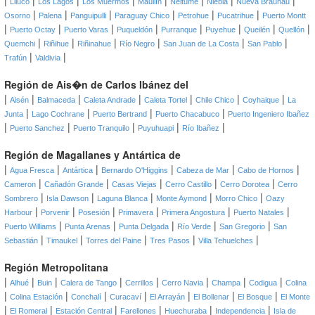
|
|
|
|
|
|
|
|
Lliuco
Los Lagos
Los Muermos
Maullín
Neltume
Niebla
Nueva Braunau
|
|
|
|
|
|
Osorno
Palena
Panguipulli
Paraguay Chico
Petrohue
Pucatrihue
Puerto Montt
|
|
|
|
|
|
|
|
Puerto Octay
Puerto Varas
Puqueldón
Purranque
Puyehue
Queilén
Quellón
|
|
|
|
|
|
Quemchi
Riñihue
Riñinahue
Río Negro
San Juan de La Costa
San Pablo
|
|
Trafún
Valdivia
Región de Ais�n de Carlos Ibánez del
|
|
|
|
|
|
|
Aisén
Balmaceda
Caleta Andrade
Caleta Tortel
Chile Chico
Coyhaique
La
|
|
|
|
Junta
Lago Cochrane
Puerto Bertrand
Puerto Chacabuco
Puerto Ingeniero Ibañez
|
|
|
|
|
Puerto Sanchez
Puerto Tranquilo
Puyuhuapi
Río Ibañez
Región de Magallanes y Antártica de
|
|
|
|
|
|
Agua Fresca
Antártica
Bernardo O'Higgins
Cabeza de Mar
Cabo de Hornos
|
|
|
|
|
Cameron
Cañadón Grande
Casas Viejas
Cerro Castillo
Cerro Dorotea
Cerro
|
|
|
|
|
Sombrero
Isla Dawson
Laguna Blanca
Monte Aymond
Morro Chico
Oazy
|
|
|
|
|
|
Harbour
Porvenir
Posesión
Primavera
Primera Angostura
Puerto Natales
|
|
|
|
|
Puerto Williams
Punta Arenas
Punta Delgada
Río Verde
San Gregorio
San
|
|
|
|
|
Sebastián
Timaukel
Torres del Paine
Tres Pasos
Villa Tehuelches
Región Metropolitana
|
|
|
|
|
|
|
|
Alhué
Buin
Calera de Tango
Cerrillos
Cerro Navia
Champa
Codigua
Colina
|
|
|
|
|
|
|
Colina Estación
Conchalí
Curacaví
El Arrayán
El Bollenar
El Bosque
El Monte
|
|
|
|
|
|
El Romeral
Estación Central
Farellones
Huechuraba
Independencia
Isla de