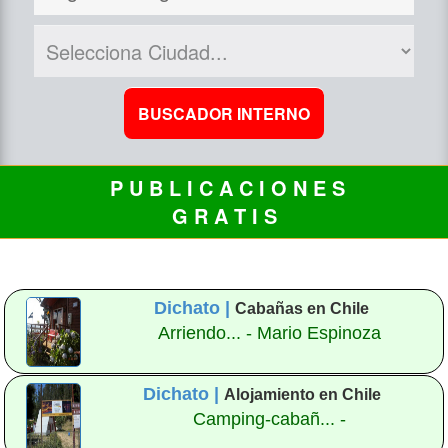
P U B L I C A C I O N E S
G R A T I S
Dichato |
Cabañas en Chile
Arriendo... - Mario Espinoza
Dichato |
Alojamiento en Chile
Camping-cabañ... -