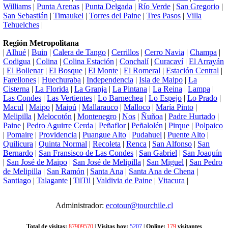
Williams
|
Punta Arenas
|
Punta Delgada
|
Río Verde
|
San Gregorio
|
San Sebastián
|
Timaukel
|
Torres del Paine
|
Tres Pasos
|
Villa
Tehuelches
|
Región Metropolitana
|
Alhué
|
Buin
|
Calera de Tango
|
Cerrillos
|
Cerro Navia
|
Champa
|
Codigua
|
Colina
|
Colina Estación
|
Conchalí
|
Curacaví
|
El Arrayán
|
El Bollenar
|
El Bosque
|
El Monte
|
El Romeral
|
Estación Central
|
Farellones
|
Huechuraba
|
Independencia
|
Isla de Maipo
|
La
Cisterna
|
La Florida
|
La Granja
|
La Pintana
|
La Reina
|
Lampa
|
Las Condes
|
Las Vertientes
|
Lo Barnechea
|
Lo Espejo
|
Lo Prado
|
Macul
|
Maipo
|
Maipú
|
Mallarauco
|
Malloco
|
María Pinto
|
Melipilla
|
Melocotón
|
Montenegro
|
Nos
|
Ñuñoa
|
Padre Hurtado
|
Paine
|
Pedro Aguirre Cerda
|
Peñaflor
|
Peñalolén
|
Pirque
|
Polpaico
|
Pomaire
|
Providencia
|
Puangue Alto
|
Pudahuel
|
Puente Alto
|
Quilicura
|
Quinta Normal
|
Recoleta
|
Renca
|
San Alfonso
|
San
Bernardo
|
San Fransisco de Las Condes
|
San Gabriel
|
San Joaquín
|
San José de Maipo
|
San José de Melipilla
|
San Miguel
|
San Pedro
de Melipilla
|
San Ramón
|
Santa Ana
|
Santa Ana de Chena
|
Santiago
|
Talagante
|
TilTil
|
Valdivia de Paine
|
Vitacura
|
Administrador:
ecotour@tourchile.cl
Total de visitas:
87909570
|
Visitas hoy:
5207
|
Online:
179
visitantes