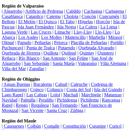
Región de Valparaíso
|
Algarrobo
|
Artificio de Pedegua
|
Cabildo
|
Cachagua
|
Cartagena
|
Casablanca
|
Catapilco
|
Catemu
|
Cholota
|
Concón
|
Cuncumén
|
El
Belloto
|
El Melón
|
El Quisco
|
El Tabo
|
Hijuelas
|
Horcón
|
Isla de
Pascua
|
Isla Juan Fernández
|
Isla Negra
|
La Calera
|
La Ligua
|
Laguna Verde
|
Las Cruces
|
Limache
|
Llay-Llay
|
Llo-Lleo
|
Lo
Abarca
|
Los Andes
|
Los Molles
|
Maitencillo
|
Marbella
|
Mirasol
|
Olmué
|
Papudo
|
Peñuelas
|
Petorca
|
Placilla de Peñuelas
|
Portillo
|
Puchuncaví
|
Punta de Tralca
|
Putaendo
|
Quebrada Alvarado
|
Quebrada de Herrera
|
Quillota
|
Quilpué
|
Quintay
|
Quintero
|
Reñaca
|
Río Blanco
|
San Antonio
|
San Felipe
|
San José de
Algarrobo
|
San Sebastián
|
Santa María
|
Valparaíso
|
Villa Alemana
|
Viña del Mar
|
Zapallar
|
Región de Ohiggins
|
Aguas Buenas
|
Bucalemu
|
Cahuil
|
Caleuche
|
Codegua de
Chimbarongo
|
Coinco
|
Coltauco
|
Costa del Sol
|
Isla del Guindo
|
Lago Rapel
|
Las Cabras
|
Lolol
|
Machalí
|
Marchigüe
|
Matanzas
|
Navidad
|
Palmilla
|
Peralillo
|
Pichidegua
|
Pichilemu
|
Rancagua
|
Rapel
|
Rengo
|
Requínoa
|
San Fernando
|
San Francisco de
Mostazal
|
San Vicente
|
Santa Cruz
|
Zúñiga
|
Región del Maule
|
Cauquenes
|
Colbún
|
Comalle
|
Constitución
|
Curanipe
|
Curicó
|