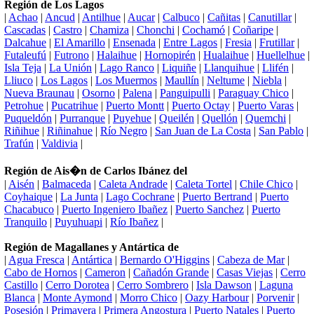
Región de Los Lagos
|
Achao
|
Ancud
|
Antilhue
|
Aucar
|
Calbuco
|
Cañitas
|
Canutillar
|
Cascadas
|
Castro
|
Chamiza
|
Chonchi
|
Cochamó
|
Coñaripe
|
Dalcahue
|
El Amarillo
|
Ensenada
|
Entre Lagos
|
Fresia
|
Frutillar
|
Futaleufú
|
Futrono
|
Halaihue
|
Hornopirén
|
Hualaihue
|
Huellelhue
|
Isla Teja
|
La Unión
|
Lago Ranco
|
Liquiñe
|
Llanquihue
|
Llifén
|
Lliuco
|
Los Lagos
|
Los Muermos
|
Maullín
|
Neltume
|
Niebla
|
Nueva Braunau
|
Osorno
|
Palena
|
Panguipulli
|
Paraguay Chico
|
Petrohue
|
Pucatrihue
|
Puerto Montt
|
Puerto Octay
|
Puerto Varas
|
Puqueldón
|
Purranque
|
Puyehue
|
Queilén
|
Quellón
|
Quemchi
|
Riñihue
|
Riñinahue
|
Río Negro
|
San Juan de La Costa
|
San Pablo
|
Trafún
|
Valdivia
|
Región de Ais�n de Carlos Ibánez del
|
Aisén
|
Balmaceda
|
Caleta Andrade
|
Caleta Tortel
|
Chile Chico
|
Coyhaique
|
La Junta
|
Lago Cochrane
|
Puerto Bertrand
|
Puerto
Chacabuco
|
Puerto Ingeniero Ibañez
|
Puerto Sanchez
|
Puerto
Tranquilo
|
Puyuhuapi
|
Río Ibañez
|
Región de Magallanes y Antártica de
|
Agua Fresca
|
Antártica
|
Bernardo O'Higgins
|
Cabeza de Mar
|
Cabo de Hornos
|
Cameron
|
Cañadón Grande
|
Casas Viejas
|
Cerro
Castillo
|
Cerro Dorotea
|
Cerro Sombrero
|
Isla Dawson
|
Laguna
Blanca
|
Monte Aymond
|
Morro Chico
|
Oazy Harbour
|
Porvenir
|
Posesión
|
Primavera
|
Primera Angostura
|
Puerto Natales
|
Puerto