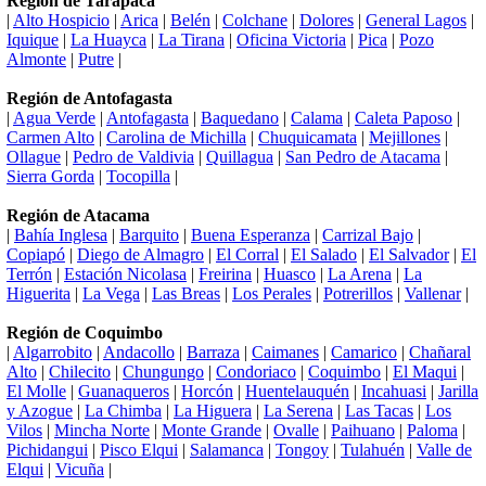
Región de Tarapacá
|
Alto Hospicio
|
Arica
|
Belén
|
Colchane
|
Dolores
|
General Lagos
|
Iquique
|
La Huayca
|
La Tirana
|
Oficina Victoria
|
Pica
|
Pozo
Almonte
|
Putre
|
Región de Antofagasta
|
Agua Verde
|
Antofagasta
|
Baquedano
|
Calama
|
Caleta Paposo
|
Carmen Alto
|
Carolina de Michilla
|
Chuquicamata
|
Mejillones
|
Ollague
|
Pedro de Valdivia
|
Quillagua
|
San Pedro de Atacama
|
Sierra Gorda
|
Tocopilla
|
Región de Atacama
|
Bahía Inglesa
|
Barquito
|
Buena Esperanza
|
Carrizal Bajo
|
Copiapó
|
Diego de Almagro
|
El Corral
|
El Salado
|
El Salvador
|
El
Terrón
|
Estación Nicolasa
|
Freirina
|
Huasco
|
La Arena
|
La
Higuerita
|
La Vega
|
Las Breas
|
Los Perales
|
Potrerillos
|
Vallenar
|
Región de Coquimbo
|
Algarrobito
|
Andacollo
|
Barraza
|
Caimanes
|
Camarico
|
Chañaral
Alto
|
Chilecito
|
Chungungo
|
Condoriaco
|
Coquimbo
|
El Maqui
|
El Molle
|
Guanaqueros
|
Horcón
|
Huentelauquén
|
Incahuasi
|
Jarilla
y Azogue
|
La Chimba
|
La Higuera
|
La Serena
|
Las Tacas
|
Los
Vilos
|
Mincha Norte
|
Monte Grande
|
Ovalle
|
Paihuano
|
Paloma
|
Pichidangui
|
Pisco Elqui
|
Salamanca
|
Tongoy
|
Tulahuén
|
Valle de
Elqui
|
Vicuña
|