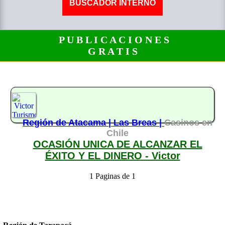
P U B L I C A C I O N E S
G R A T I S
Región de Atacama |
Las Breas |
Casinos en
Chile
OCASIÓN UNICA DE ALCANZAR EL
ÉXITO Y EL DINERO - Victor
1 Paginas de 1