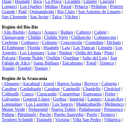
Duao
|
Hualañé
|
Iloca
|
La Pesca
|
Licantén
|
Linares
|
Liucura
|
Longaví
|
Los Queñes
|
Molina
|
Parral
|
Pelarco
|
Pelluhue
|
Potrero
Grande
|
Putú
|
Quinamávida
|
Río Claro
|
San Antonio de Linares
|
San Clemente
|
San Javier
|
Talca
|
Vilches
|
Región del Bío-Bío
|
Alto Biobío
|
Antuco
|
Arauco
|
Bulnes
|
Cabrero
|
Cañete
|
Chiguayante
|
Chillán
|
Chillán Viejo
|
Chillancito
|
Cobquecura
|
Coelemu
|
Coihueco
|
Coliumo
|
Concepción
|
Contulmo
|
Dichato
|
El Emboque
|
Florida
|
Hualpén
|
Laja
|
Las Trancas
|
Lirquén
|
Los
Angeles
|
Los Lleuques
|
Lota
|
Ninhue
|
Orilla del Itata
|
Pinto
|
Polcura
|
Puente Ñuble
|
Quillón
|
Quirihue
|
Salto del Laja
|
San
Fabián de Alico
|
Santa Bárbara
|
Talcahuano
|
Tomé
|
Tomeco
|
Trupán
|
Yumbel
|
Yungay
|
Región de la Araucanía
|
Almagro
|
Ancahual
|
Angol
|
Barros Arana
|
Boyeco
|
Caburga
|
Carahue
|
Carilafquén
|
Casahue
|
Catripulli
|
Chanlelfu
|
Cholchol
|
Collipulli
|
Cunco
|
Curacautín
|
Curarrehue
|
Esperanza
|
Freire
|
Galvarino
|
General López
|
Gorbea
|
Imperial
|
Lautaro
|
Lican-Ray
|
Lonquimay
|
Los Laureles
|
Los Sauces
|
Malalcahuello
|
Melipeuco
|
Monte Verde
|
Nehuentué
|
Nueva Toltén
|
Pailahueque
|
Perquenco
|
Pidima
|
Pitrufquén
|
Pucón
|
Puerto Saavedra
|
Purén
|
Temuco
|
Teodoro Schmidt
|
Traiguén
|
Victoria
|
Villa San Pedro
|
Villarrica
|