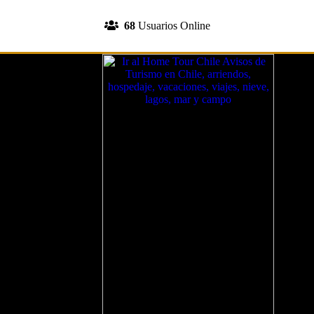
INGRESA A TU CUENTA
68
Usuarios Online
REGISTRATE