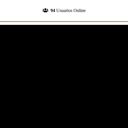
INGRESA A TU CUENTA
94
Usuarios Online
REGISTRATE