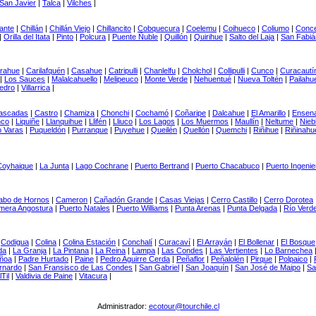
San Javier
|
Talca
|
Vilches
|
ante
|
Chillán
|
Chillán Viejo
|
Chillancito
|
Cobquecura
|
Coelemu
|
Coihueco
|
Coliumo
|
Conce
|
Orilla del Itata
|
Pinto
|
Polcura
|
Puente Ñuble
|
Quillón
|
Quirihue
|
Salto del Laja
|
San Fabián
rahue
|
Carilafquén
|
Casahue
|
Catripulli
|
Chanlelfu
|
Cholchol
|
Collipulli
|
Cunco
|
Curacautí
|
Los Sauces
|
Malalcahuello
|
Melipeuco
|
Monte Verde
|
Nehuentué
|
Nueva Toltén
|
Pailahu
Pedro
|
Villarrica
|
ascadas
|
Castro
|
Chamiza
|
Chonchi
|
Cochamó
|
Coñaripe
|
Dalcahue
|
El Amarillo
|
Ensen
nco
|
Liquiñe
|
Llanquihue
|
Llifén
|
Lliuco
|
Los Lagos
|
Los Muermos
|
Maullín
|
Neltume
|
Nieb
o Varas
|
Puqueldón
|
Purranque
|
Puyehue
|
Queilén
|
Quellón
|
Quemchi
|
Riñihue
|
Riñinahu
Coyhaique
|
La Junta
|
Lago Cochrane
|
Puerto Bertrand
|
Puerto Chacabuco
|
Puerto Ingenie
abo de Hornos
|
Cameron
|
Cañadón Grande
|
Casas Viejas
|
Cerro Castillo
|
Cerro Dorotea
imera Angostura
|
Puerto Natales
|
Puerto Williams
|
Punta Arenas
|
Punta Delgada
|
Río Verd
|
Codigua
|
Colina
|
Colina Estación
|
Conchalí
|
Curacaví
|
El Arrayán
|
El Bollenar
|
El Bosque
da
|
La Granja
|
La Pintana
|
La Reina
|
Lampa
|
Las Condes
|
Las Vertientes
|
Lo Barnechea
ñoa
|
Padre Hurtado
|
Paine
|
Pedro Aguirre Cerda
|
Peñaflor
|
Peñalolén
|
Pirque
|
Polpaico
|
rnardo
|
San Fransisco de Las Condes
|
San Gabriel
|
San Joaquín
|
San José de Maipo
|
Sa
lTil
|
Valdivia de Paine
|
Vitacura
|
Administrador:
ecotour@tourchile.cl