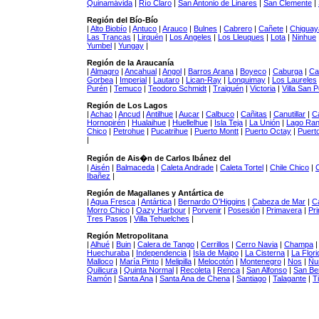
Quinamávida
|
Río Claro
|
San Antonio de Linares
|
San Clemente
|
Región del Bío-Bío
|
Alto Biobío
|
Antuco
|
Arauco
|
Bulnes
|
Cabrero
|
Cañete
|
Chiguay
Las Trancas
|
Lirquén
|
Los Angeles
|
Los Lleuques
|
Lota
|
Ninhue
Yumbel
|
Yungay
|
Región de la Araucanía
|
Almagro
|
Ancahual
|
Angol
|
Barros Arana
|
Boyeco
|
Caburga
|
Ca
Gorbea
|
Imperial
|
Lautaro
|
Lican-Ray
|
Lonquimay
|
Los Laureles
Purén
|
Temuco
|
Teodoro Schmidt
|
Traiguén
|
Victoria
|
Villa San 
Región de Los Lagos
|
Achao
|
Ancud
|
Antilhue
|
Aucar
|
Calbuco
|
Cañitas
|
Canutillar
|
C
Hornopirén
|
Hualaihue
|
Huellelhue
|
Isla Teja
|
La Unión
|
Lago Ra
Chico
|
Petrohue
|
Pucatrihue
|
Puerto Montt
|
Puerto Octay
|
Puert
|
Región de Ais�n de Carlos Ibánez del
|
Aisén
|
Balmaceda
|
Caleta Andrade
|
Caleta Tortel
|
Chile Chico
|
Ibañez
|
Región de Magallanes y Antártica de
|
Agua Fresca
|
Antártica
|
Bernardo O'Higgins
|
Cabeza de Mar
|
C
Morro Chico
|
Oazy Harbour
|
Porvenir
|
Posesión
|
Primavera
|
Pr
Tres Pasos
|
Villa Tehuelches
|
Región Metropolitana
|
Alhué
|
Buin
|
Calera de Tango
|
Cerrillos
|
Cerro Navia
|
Champa
Huechuraba
|
Independencia
|
Isla de Maipo
|
La Cisterna
|
La Flori
Malloco
|
María Pinto
|
Melipilla
|
Melocotón
|
Montenegro
|
Nos
|
Ñu
Quilicura
|
Quinta Normal
|
Recoleta
|
Renca
|
San Alfonso
|
San Be
Ramón
|
Santa Ana
|
Santa Ana de Chena
|
Santiago
|
Talagante
|
Ti