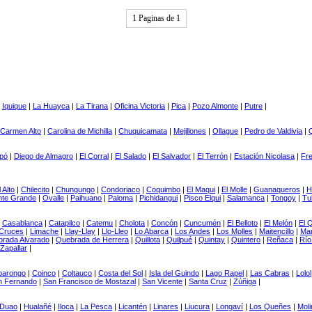
1 Paginas de 1
|
Iquique
|
La Huayca
|
La Tirana
|
Oficina Victoria
|
Pica
|
Pozo Almonte
|
Putre
|
Carmen Alto
|
Carolina de Michilla
|
Chuquicamata
|
Mejillones
|
Ollague
|
Pedro de Valdivia
|
Q
pó
|
Diego de Almagro
|
El Corral
|
El Salado
|
El Salvador
|
El Terrón
|
Estación Nicolasa
|
Fre
 Alto
|
Chilecito
|
Chungungo
|
Condoriaco
|
Coquimbo
|
El Maqui
|
El Molle
|
Guanaqueros
|
H
te Grande
|
Ovalle
|
Paihuano
|
Paloma
|
Pichidangui
|
Pisco Elqui
|
Salamanca
|
Tongoy
|
Tu
|
Casablanca
|
Catapilco
|
Catemu
|
Cholota
|
Concón
|
Cuncumén
|
El Belloto
|
El Melón
|
El 
Cruces
|
Limache
|
Llay-Llay
|
Llo-Lleo
|
Lo Abarca
|
Los Andes
|
Los Molles
|
Maitencillo
|
Mar
rada Alvarado
|
Quebrada de Herrera
|
Quillota
|
Quilpué
|
Quintay
|
Quintero
|
Reñaca
|
Río
Zapallar
|
barongo
|
Coinco
|
Coltauco
|
Costa del Sol
|
Isla del Guindo
|
Lago Rapel
|
Las Cabras
|
Lolol
n Fernando
|
San Francisco de Mostazal
|
San Vicente
|
Santa Cruz
|
Zúñiga
|
Duao
|
Hualañé
|
Iloca
|
La Pesca
|
Licantén
|
Linares
|
Liucura
|
Longaví
|
Los Queñes
|
Moli