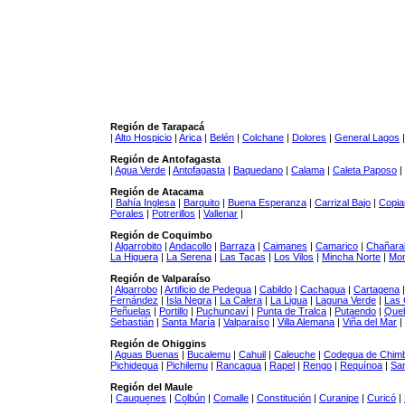
Región de Tarapacá
|
Alto Hospicio
|
Arica
|
Belén
|
Colchane
|
Dolores
|
General Lagos
Región de Antofagasta
|
Agua Verde
|
Antofagasta
|
Baquedano
|
Calama
|
Caleta Paposo
|
Región de Atacama
|
Bahía Inglesa
|
Barquito
|
Buena Esperanza
|
Carrizal Bajo
|
Copia
Perales
|
Potrerillos
|
Vallenar
|
Región de Coquimbo
|
Algarrobito
|
Andacollo
|
Barraza
|
Caimanes
|
Camarico
|
Chañaral
La Higuera
|
La Serena
|
Las Tacas
|
Los Vilos
|
Mincha Norte
|
Mon
Región de Valparaíso
|
Algarrobo
|
Artificio de Pedegua
|
Cabildo
|
Cachagua
|
Cartagena
Fernández
|
Isla Negra
|
La Calera
|
La Ligua
|
Laguna Verde
|
Las 
Peñuelas
|
Portillo
|
Puchuncaví
|
Punta de Tralca
|
Putaendo
|
Queb
Sebastián
|
Santa María
|
Valparaíso
|
Villa Alemana
|
Viña del Mar
|
Región de Ohiggins
|
Aguas Buenas
|
Bucalemu
|
Cahuil
|
Caleuche
|
Codegua de Chim
Pichidegua
|
Pichilemu
|
Rancagua
|
Rapel
|
Rengo
|
Requínoa
|
Sa
Región del Maule
|
Cauquenes
|
Colbún
|
Comalle
|
Constitución
|
Curanipe
|
Curicó
|