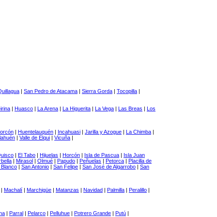
uillagua
|
San Pedro de Atacama
|
Sierra Gorda
|
Tocopilla
|
irina
|
Huasco
|
La Arena
|
La Higuerita
|
La Vega
|
Las Breas
|
Los
orcón
|
Huentelauquén
|
Incahuasi
|
Jarilla y Azogue
|
La Chimba
|
lahuén
|
Valle de Elqui
|
Vicuña
|
Quisco
|
El Tabo
|
Hijuelas
|
Horcón
|
Isla de Pascua
|
Isla Juan
bella
|
Mirasol
|
Olmué
|
Papudo
|
Peñuelas
|
Petorca
|
Placilla de
 Blanco
|
San Antonio
|
San Felipe
|
San José de Algarrobo
|
San
|
Machalí
|
Marchigüe
|
Matanzas
|
Navidad
|
Palmilla
|
Peralillo
|
na
|
Parral
|
Pelarco
|
Pelluhue
|
Potrero Grande
|
Putú
|