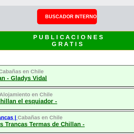
P U B L I C A C I O N E S
G R A T I S
Cabañas en Chile
an - Gladys Vidal
Alojamiento en Chile
illan el esquiador -
ancas |
Cabañas en Chile
s Trancas Termas de Chillan -