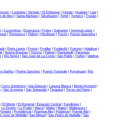
pción
|
Contulmo
|
Dichato
|
El Emboque
|
Florida
|
Hualpén
|
Laja
|
 de Alico
|
Santa Bárbara
|
Talcahuano
|
Tomé
|
Tomeco
|
Trupán
|
n
|
Curarrehue
|
Esperanza
|
Freire
|
Galvarino
|
General López
|
eque
|
Perquenco
|
Pidima
|
Pitrufquén
|
Pucón
|
Puerto Saavedra
|
ada
|
Entre Lagos
|
Fresia
|
Frutillar
|
Futaleufú
|
Futrono
|
Halaihue
|
la
|
Nueva Braunau
|
Osorno
|
Palena
|
Panguipulli
|
Paraguay
e
|
Río Negro
|
San Juan de La Costa
|
San Pablo
|
Trafún
|
Valdivia
ro Ibañez
|
Puerto Sanchez
|
Puerto Tranquilo
|
Puyuhuapi
|
Río
|
Cerro Sombrero
|
Isla Dawson
|
Laguna Blanca
|
Monte Aymond
|
e
|
San Gregorio
|
San Sebastián
|
Timaukel
|
Torres del Paine
|
|
El Monte
|
El Romeral
|
Estación Central
|
Farellones
|
|
Lo Espejo
|
Lo Prado
|
Macul
|
Maipo
|
Maipú
|
Mallarauco
|
Pomaire
|
Providencia
|
Puangue Alto
|
Pudahuel
|
Puente Alto
|
n José de Melipilla
|
San Miguel
|
San Pedro de Melipilla
|
San