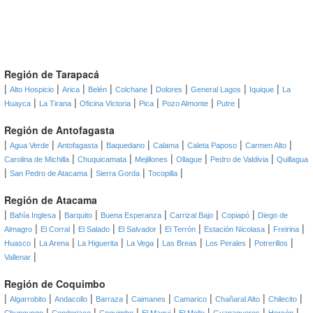
Región de Tarapacá
|
|
|
|
|
|
|
|
Alto Hospicio
Arica
Belén
Colchane
Dolores
General Lagos
Iquique
La
|
|
|
|
|
|
Huayca
La Tirana
Oficina Victoria
Pica
Pozo Almonte
Putre
Región de Antofagasta
|
|
|
|
|
|
|
Agua Verde
Antofagasta
Baquedano
Calama
Caleta Paposo
Carmen Alto
|
|
|
|
|
Carolina de Michilla
Chuquicamata
Mejillones
Ollague
Pedro de Valdivia
Quillagua
|
|
|
|
San Pedro de Atacama
Sierra Gorda
Tocopilla
Región de Atacama
|
|
|
|
|
|
Bahía Inglesa
Barquito
Buena Esperanza
Carrizal Bajo
Copiapó
Diego de
|
|
|
|
|
|
|
Almagro
El Corral
El Salado
El Salvador
El Terrón
Estación Nicolasa
Freirina
|
|
|
|
|
|
|
Huasco
La Arena
La Higuerita
La Vega
Las Breas
Los Perales
Potrerillos
|
Vallenar
Región de Coquimbo
|
|
|
|
|
|
|
|
Algarrobito
Andacollo
Barraza
Caimanes
Camarico
Chañaral Alto
Chilecito
|
|
|
|
|
|
|