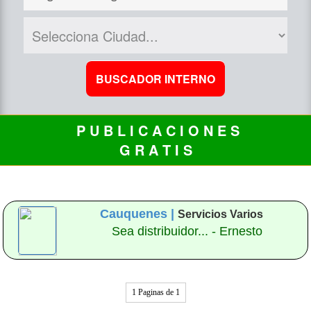
P U B L I C A C I O N E S
G R A T I S
Cauquenes |
Servicios Varios
Sea distribuidor... - Ernesto
1 Paginas de 1