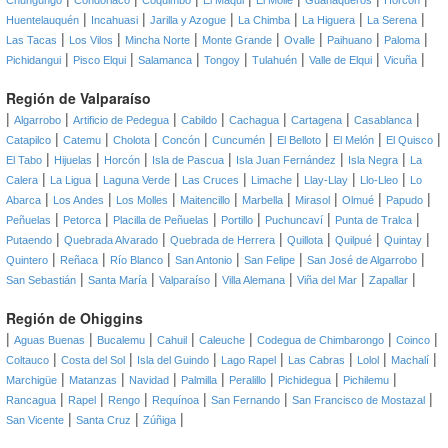
Chungungo
Condoriaco
Coquimbo
El Maqui
El Molle
Guanaqueros
Horcón
|
|
|
|
|
|
Huentelauquén
Incahuasi
Jarilla y Azogue
La Chimba
La Higuera
La Serena
|
|
|
|
|
|
|
Las Tacas
Los Vilos
Mincha Norte
Monte Grande
Ovalle
Paihuano
Paloma
|
|
|
|
|
|
|
Pichidangui
Pisco Elqui
Salamanca
Tongoy
Tulahuén
Valle de Elqui
Vicuña
Región de Valparaíso
|
|
|
|
|
|
|
Algarrobo
Artificio de Pedegua
Cabildo
Cachagua
Cartagena
Casablanca
|
|
|
|
|
|
|
|
Catapilco
Catemu
Cholota
Concón
Cuncumén
El Belloto
El Melón
El Quisco
|
|
|
|
|
|
El Tabo
Hijuelas
Horcón
Isla de Pascua
Isla Juan Fernández
Isla Negra
La
|
|
|
|
|
|
|
Calera
La Ligua
Laguna Verde
Las Cruces
Limache
Llay-Llay
Llo-Lleo
Lo
|
|
|
|
|
|
|
|
Abarca
Los Andes
Los Molles
Maitencillo
Marbella
Mirasol
Olmué
Papudo
|
|
|
|
|
|
Peñuelas
Petorca
Placilla de Peñuelas
Portillo
Puchuncaví
Punta de Tralca
|
|
|
|
|
|
Putaendo
Quebrada Alvarado
Quebrada de Herrera
Quillota
Quilpué
Quintay
|
|
|
|
|
|
Quintero
Reñaca
Río Blanco
San Antonio
San Felipe
San José de Algarrobo
|
|
|
|
|
|
San Sebastián
Santa María
Valparaíso
Villa Alemana
Viña del Mar
Zapallar
Región de Ohiggins
|
|
|
|
|
|
|
Aguas Buenas
Bucalemu
Cahuil
Caleuche
Codegua de Chimbarongo
Coinco
|
|
|
|
|
|
|
Coltauco
Costa del Sol
Isla del Guindo
Lago Rapel
Las Cabras
Lolol
Machalí
|
|
|
|
|
|
|
Marchigüe
Matanzas
Navidad
Palmilla
Peralillo
Pichidegua
Pichilemu
|
|
|
|
|
|
Rancagua
Rapel
Rengo
Requínoa
San Fernando
San Francisco de Mostazal
|
|
|
San Vicente
Santa Cruz
Zúñiga