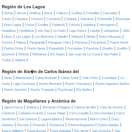
Región de Los Lagos
|
|
|
|
|
|
|
|
|
Achao
Ancud
Antilhue
Aucar
Calbuco
Cañitas
Canutillar
Cascadas
|
|
|
|
|
|
|
Castro
Chamiza
Chonchi
Cochamó
Coñaripe
Dalcahue
El Amarillo
Ensenada
|
|
|
|
|
|
|
|
Entre Lagos
Fresia
Frutillar
Futaleufú
Futrono
Halaihue
Hornopirén
|
|
|
|
|
|
|
Hualaihue
Huellelhue
Isla Teja
La Unión
Lago Ranco
Liquiñe
Llanquihue
Llifén
|
|
|
|
|
|
|
|
Lliuco
Los Lagos
Los Muermos
Maullín
Neltume
Niebla
Nueva Braunau
|
|
|
|
|
|
Osorno
Palena
Panguipulli
Paraguay Chico
Petrohue
Pucatrihue
Puerto Montt
|
|
|
|
|
|
|
|
Puerto Octay
Puerto Varas
Puqueldón
Purranque
Puyehue
Queilén
Quellón
|
|
|
|
|
|
Quemchi
Riñihue
Riñinahue
Río Negro
San Juan de La Costa
San Pablo
|
|
Trafún
Valdivia
Región de Ais�n de Carlos Ibánez del
|
|
|
|
|
|
|
Aisén
Balmaceda
Caleta Andrade
Caleta Tortel
Chile Chico
Coyhaique
La
|
|
|
|
Junta
Lago Cochrane
Puerto Bertrand
Puerto Chacabuco
Puerto Ingeniero Ibañez
|
|
|
|
|
Puerto Sanchez
Puerto Tranquilo
Puyuhuapi
Río Ibañez
Región de Magallanes y Antártica de
|
|
|
|
|
|
Agua Fresca
Antártica
Bernardo O'Higgins
Cabeza de Mar
Cabo de Hornos
|
|
|
|
|
Cameron
Cañadón Grande
Casas Viejas
Cerro Castillo
Cerro Dorotea
Cerro
|
|
|
|
|
Sombrero
Isla Dawson
Laguna Blanca
Monte Aymond
Morro Chico
Oazy
|
|
|
|
|
|
Harbour
Porvenir
Posesión
Primavera
Primera Angostura
Puerto Natales
|
|
|
|
|
Puerto Williams
Punta Arenas
Punta Delgada
Río Verde
San Gregorio
San