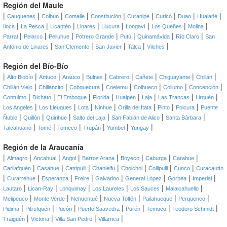
Región del Maule
|
|
|
|
|
|
|
|
|
Cauquenes
Colbún
Comalle
Constitución
Curanipe
Curicó
Duao
Hualañé
|
|
|
|
|
|
|
|
Iloca
La Pesca
Licantén
Linares
Liucura
Longaví
Los Queñes
Molina
|
|
|
|
|
|
|
Parral
Pelarco
Pelluhue
Potrero Grande
Putú
Quinamávida
Río Claro
San
|
|
|
|
|
Antonio de Linares
San Clemente
San Javier
Talca
Vilches
Región del Bío-Bío
|
|
|
|
|
|
|
|
|
Alto Biobío
Antuco
Arauco
Bulnes
Cabrero
Cañete
Chiguayante
Chillán
|
|
|
|
|
|
|
Chillán Viejo
Chillancito
Cobquecura
Coelemu
Coihueco
Coliumo
Concepción
|
|
|
|
|
|
|
|
Contulmo
Dichato
El Emboque
Florida
Hualpén
Laja
Las Trancas
Lirquén
|
|
|
|
|
|
|
Los Angeles
Los Lleuques
Lota
Ninhue
Orilla del Itata
Pinto
Polcura
Puente
|
|
|
|
|
|
Ñuble
Quillón
Quirihue
Salto del Laja
San Fabián de Alico
Santa Bárbara
|
|
|
|
|
|
Talcahuano
Tomé
Tomeco
Trupán
Yumbel
Yungay
Región de la Araucanía
|
|
|
|
|
|
|
|
Almagro
Ancahual
Angol
Barros Arana
Boyeco
Caburga
Carahue
|
|
|
|
|
|
|
Carilafquén
Casahue
Catripulli
Chanlelfu
Cholchol
Collipulli
Cunco
Curacautín
|
|
|
|
|
|
|
|
Curarrehue
Esperanza
Freire
Galvarino
General López
Gorbea
Imperial
|
|
|
|
|
|
Lautaro
Lican-Ray
Lonquimay
Los Laureles
Los Sauces
Malalcahuello
|
|
|
|
|
|
Melipeuco
Monte Verde
Nehuentué
Nueva Toltén
Pailahueque
Perquenco
|
|
|
|
|
|
|
Pidima
Pitrufquén
Pucón
Puerto Saavedra
Purén
Temuco
Teodoro Schmidt
|
|
|
|
Traiguén
Victoria
Villa San Pedro
Villarrica