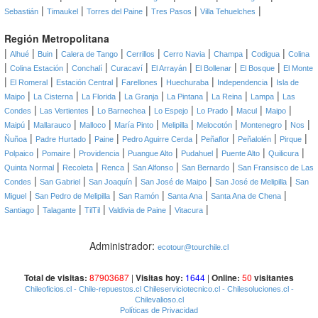
|
|
|
|
|
Sebastián
Timaukel
Torres del Paine
Tres Pasos
Villa Tehuelches
Región Metropolitana
|
|
|
|
|
|
|
|
Alhué
Buin
Calera de Tango
Cerrillos
Cerro Navia
Champa
Codigua
Colina
|
|
|
|
|
|
|
Colina Estación
Conchalí
Curacaví
El Arrayán
El Bollenar
El Bosque
El Monte
|
|
|
|
|
|
El Romeral
Estación Central
Farellones
Huechuraba
Independencia
Isla de
|
|
|
|
|
|
|
Maipo
La Cisterna
La Florida
La Granja
La Pintana
La Reina
Lampa
Las
|
|
|
|
|
|
|
Condes
Las Vertientes
Lo Barnechea
Lo Espejo
Lo Prado
Macul
Maipo
|
|
|
|
|
|
|
|
Maipú
Mallarauco
Malloco
María Pinto
Melipilla
Melocotón
Montenegro
Nos
|
|
|
|
|
|
|
Ñuñoa
Padre Hurtado
Paine
Pedro Aguirre Cerda
Peñaflor
Peñalolén
Pirque
|
|
|
|
|
|
|
Polpaico
Pomaire
Providencia
Puangue Alto
Pudahuel
Puente Alto
Quilicura
|
|
|
|
|
Quinta Normal
Recoleta
Renca
San Alfonso
San Bernardo
San Fransisco de Las
|
|
|
|
|
Condes
San Gabriel
San Joaquín
San José de Maipo
San José de Melipilla
San
|
|
|
|
|
Miguel
San Pedro de Melipilla
San Ramón
Santa Ana
Santa Ana de Chena
|
|
|
|
|
Santiago
Talagante
TilTil
Valdivia de Paine
Vitacura
Administrador:
ecotour@tourchile.cl
Total de visitas:
87903687
|
Visitas hoy:
1644
|
Online:
50
visitantes
Chileoficios.cl
- Chile-repuestos.cl
Chileserviciotecnico.cl
- Chilesoluciones.cl
-
Chilevalioso.cl
Políticas de Privacidad