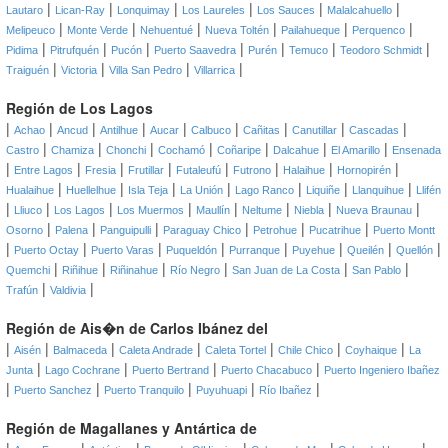
|
|
|
|
|
|
Lautaro
Lican-Ray
Lonquimay
Los Laureles
Los Sauces
Malalcahuello
|
|
|
|
|
|
Melipeuco
Monte Verde
Nehuentué
Nueva Toltén
Pailahueque
Perquenco
|
|
|
|
|
|
|
Pidima
Pitrufquén
Pucón
Puerto Saavedra
Purén
Temuco
Teodoro Schmidt
|
|
|
|
Traiguén
Victoria
Villa San Pedro
Villarrica
Región de Los Lagos
|
|
|
|
|
|
|
|
|
Achao
Ancud
Antilhue
Aucar
Calbuco
Cañitas
Canutillar
Cascadas
|
|
|
|
|
|
|
Castro
Chamiza
Chonchi
Cochamó
Coñaripe
Dalcahue
El Amarillo
Ensenada
|
|
|
|
|
|
|
|
Entre Lagos
Fresia
Frutillar
Futaleufú
Futrono
Halaihue
Hornopirén
|
|
|
|
|
|
|
Hualaihue
Huellelhue
Isla Teja
La Unión
Lago Ranco
Liquiñe
Llanquihue
Llifén
|
|
|
|
|
|
|
|
Lliuco
Los Lagos
Los Muermos
Maullín
Neltume
Niebla
Nueva Braunau
|
|
|
|
|
|
Osorno
Palena
Panguipulli
Paraguay Chico
Petrohue
Pucatrihue
Puerto Montt
|
|
|
|
|
|
|
|
Puerto Octay
Puerto Varas
Puqueldón
Purranque
Puyehue
Queilén
Quellón
|
|
|
|
|
|
Quemchi
Riñihue
Riñinahue
Río Negro
San Juan de La Costa
San Pablo
|
|
Trafún
Valdivia
Región de Ais�n de Carlos Ibánez del
|
|
|
|
|
|
|
Aisén
Balmaceda
Caleta Andrade
Caleta Tortel
Chile Chico
Coyhaique
La
|
|
|
|
Junta
Lago Cochrane
Puerto Bertrand
Puerto Chacabuco
Puerto Ingeniero Ibañez
|
|
|
|
|
Puerto Sanchez
Puerto Tranquilo
Puyuhuapi
Río Ibañez
Región de Magallanes y Antártica de