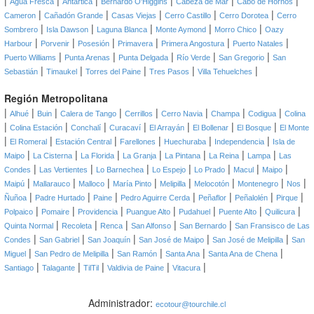
|
|
|
|
|
|
Agua Fresca
Antártica
Bernardo O'Higgins
Cabeza de Mar
Cabo de Hornos
|
|
|
|
|
Cameron
Cañadón Grande
Casas Viejas
Cerro Castillo
Cerro Dorotea
Cerro
|
|
|
|
|
Sombrero
Isla Dawson
Laguna Blanca
Monte Aymond
Morro Chico
Oazy
|
|
|
|
|
|
Harbour
Porvenir
Posesión
Primavera
Primera Angostura
Puerto Natales
|
|
|
|
|
Puerto Williams
Punta Arenas
Punta Delgada
Río Verde
San Gregorio
San
|
|
|
|
|
Sebastián
Timaukel
Torres del Paine
Tres Pasos
Villa Tehuelches
Región Metropolitana
|
|
|
|
|
|
|
|
Alhué
Buin
Calera de Tango
Cerrillos
Cerro Navia
Champa
Codigua
Colina
|
|
|
|
|
|
|
Colina Estación
Conchalí
Curacaví
El Arrayán
El Bollenar
El Bosque
El Monte
|
|
|
|
|
|
El Romeral
Estación Central
Farellones
Huechuraba
Independencia
Isla de
|
|
|
|
|
|
|
Maipo
La Cisterna
La Florida
La Granja
La Pintana
La Reina
Lampa
Las
|
|
|
|
|
|
|
Condes
Las Vertientes
Lo Barnechea
Lo Espejo
Lo Prado
Macul
Maipo
|
|
|
|
|
|
|
|
Maipú
Mallarauco
Malloco
María Pinto
Melipilla
Melocotón
Montenegro
Nos
|
|
|
|
|
|
|
Ñuñoa
Padre Hurtado
Paine
Pedro Aguirre Cerda
Peñaflor
Peñalolén
Pirque
|
|
|
|
|
|
|
Polpaico
Pomaire
Providencia
Puangue Alto
Pudahuel
Puente Alto
Quilicura
|
|
|
|
|
Quinta Normal
Recoleta
Renca
San Alfonso
San Bernardo
San Fransisco de Las
|
|
|
|
|
Condes
San Gabriel
San Joaquín
San José de Maipo
San José de Melipilla
San
|
|
|
|
|
Miguel
San Pedro de Melipilla
San Ramón
Santa Ana
Santa Ana de Chena
|
|
|
|
|
Santiago
Talagante
TilTil
Valdivia de Paine
Vitacura
Administrador:
ecotour@tourchile.cl