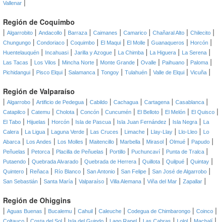
|
Vallenar
Región de Coquimbo
|
|
|
|
|
|
|
|
Algarrobito
Andacollo
Barraza
Caimanes
Camarico
Chañaral Alto
Chilecito
|
|
|
|
|
|
|
Chungungo
Condoriaco
Coquimbo
El Maqui
El Molle
Guanaqueros
Horcón
|
|
|
|
|
|
Huentelauquén
Incahuasi
Jarilla y Azogue
La Chimba
La Higuera
La Serena
|
|
|
|
|
|
|
Las Tacas
Los Vilos
Mincha Norte
Monte Grande
Ovalle
Paihuano
Paloma
|
|
|
|
|
|
|
Pichidangui
Pisco Elqui
Salamanca
Tongoy
Tulahuén
Valle de Elqui
Vicuña
Región de Valparaíso
|
|
|
|
|
|
|
Algarrobo
Artificio de Pedegua
Cabildo
Cachagua
Cartagena
Casablanca
|
|
|
|
|
|
|
|
Catapilco
Catemu
Cholota
Concón
Cuncumén
El Belloto
El Melón
El Quisco
|
|
|
|
|
|
El Tabo
Hijuelas
Horcón
Isla de Pascua
Isla Juan Fernández
Isla Negra
La
|
|
|
|
|
|
|
Calera
La Ligua
Laguna Verde
Las Cruces
Limache
Llay-Llay
Llo-Lleo
Lo
|
|
|
|
|
|
|
|
Abarca
Los Andes
Los Molles
Maitencillo
Marbella
Mirasol
Olmué
Papudo
|
|
|
|
|
|
Peñuelas
Petorca
Placilla de Peñuelas
Portillo
Puchuncaví
Punta de Tralca
|
|
|
|
|
|
Putaendo
Quebrada Alvarado
Quebrada de Herrera
Quillota
Quilpué
Quintay
|
|
|
|
|
|
Quintero
Reñaca
Río Blanco
San Antonio
San Felipe
San José de Algarrobo
|
|
|
|
|
|
San Sebastián
Santa María
Valparaíso
Villa Alemana
Viña del Mar
Zapallar
Región de Ohiggins
|
|
|
|
|
|
|
Aguas Buenas
Bucalemu
Cahuil
Caleuche
Codegua de Chimbarongo
Coinco
|
|
|
|
|
|
|
Coltauco
Costa del Sol
Isla del Guindo
Lago Rapel
Las Cabras
Lolol
Machalí