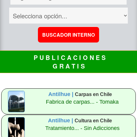
P U B L I C A C I O N E S
G R A T I S
Antilhue |
Carpas en Chile
Fabrica de carpas... - Tomaka
Antilhue |
Cultura en Chile
Tratamiento... - Sin Adicciones