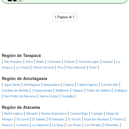
1 Paginas de 1
Región de Tarapacá
|
|
|
|
|
|
|
|
Alto Hospicio
Arica
Belén
Colchane
Dolores
General Lagos
Iquique
La
|
|
|
|
|
|
Huayca
La Tirana
Oficina Victoria
Pica
Pozo Almonte
Putre
Región de Antofagasta
|
|
|
|
|
|
|
Agua Verde
Antofagasta
Baquedano
Calama
Caleta Paposo
Carmen Alto
|
|
|
|
|
Carolina de Michilla
Chuquicamata
Mejillones
Ollague
Pedro de Valdivia
Quillagua
|
|
|
|
San Pedro de Atacama
Sierra Gorda
Tocopilla
Región de Atacama
|
|
|
|
|
|
Bahía Inglesa
Barquito
Buena Esperanza
Carrizal Bajo
Copiapó
Diego de
|
|
|
|
|
|
|
Almagro
El Corral
El Salado
El Salvador
El Terrón
Estación Nicolasa
Freirina
|
|
|
|
|
|
|
Huasco
La Arena
La Higuerita
La Vega
Las Breas
Los Perales
Potrerillos