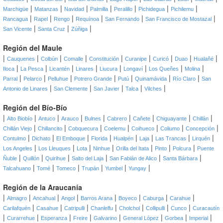
|
|
|
|
|
|
|
Marchigüe
Matanzas
Navidad
Palmilla
Peralillo
Pichidegua
Pichilemu
|
|
|
|
|
|
Rancagua
Rapel
Rengo
Requínoa
San Fernando
San Francisco de Mostazal
|
|
|
San Vicente
Santa Cruz
Zúñiga
Región del Maule
|
|
|
|
|
|
|
|
|
Cauquenes
Colbún
Comalle
Constitución
Curanipe
Curicó
Duao
Hualañé
|
|
|
|
|
|
|
|
Iloca
La Pesca
Licantén
Linares
Liucura
Longaví
Los Queñes
Molina
|
|
|
|
|
|
|
Parral
Pelarco
Pelluhue
Potrero Grande
Putú
Quinamávida
Río Claro
San
|
|
|
|
|
Antonio de Linares
San Clemente
San Javier
Talca
Vilches
Región del Bío-Bío
|
|
|
|
|
|
|
|
|
Alto Biobío
Antuco
Arauco
Bulnes
Cabrero
Cañete
Chiguayante
Chillán
|
|
|
|
|
|
|
Chillán Viejo
Chillancito
Cobquecura
Coelemu
Coihueco
Coliumo
Concepción
|
|
|
|
|
|
|
|
Contulmo
Dichato
El Emboque
Florida
Hualpén
Laja
Las Trancas
Lirquén
|
|
|
|
|
|
|
Los Angeles
Los Lleuques
Lota
Ninhue
Orilla del Itata
Pinto
Polcura
Puente
|
|
|
|
|
|
Ñuble
Quillón
Quirihue
Salto del Laja
San Fabián de Alico
Santa Bárbara
|
|
|
|
|
|
Talcahuano
Tomé
Tomeco
Trupán
Yumbel
Yungay
Región de la Araucanía
|
|
|
|
|
|
|
|
Almagro
Ancahual
Angol
Barros Arana
Boyeco
Caburga
Carahue
|
|
|
|
|
|
|
Carilafquén
Casahue
Catripulli
Chanlelfu
Cholchol
Collipulli
Cunco
Curacautín
|
|
|
|
|
|
|
|
Curarrehue
Esperanza
Freire
Galvarino
General López
Gorbea
Imperial