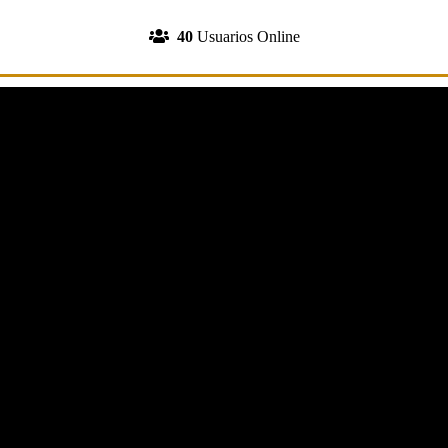
INGRESA A TU CUENTA
40
Usuarios Online
REGISTRATE