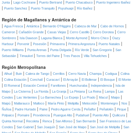
|
|
|
|
Junta
Lago Cochrane
Puerto Bertrand
Puerto Chacabuco
Puerto Ingeniero Ibañez
|
|
|
|
|
Puerto Sanchez
Puerto Tranquilo
Puyuhuapi
Río Ibañez
Región de Magallanes y Antártica de
|
|
|
|
|
|
Agua Fresca
Antártica
Bernardo O'Higgins
Cabeza de Mar
Cabo de Hornos
|
|
|
|
|
Cameron
Cañadón Grande
Casas Viejas
Cerro Castillo
Cerro Dorotea
Cerro
|
|
|
|
|
Sombrero
Isla Dawson
Laguna Blanca
Monte Aymond
Morro Chico
Oazy
|
|
|
|
|
|
Harbour
Porvenir
Posesión
Primavera
Primera Angostura
Puerto Natales
|
|
|
|
|
Puerto Williams
Punta Arenas
Punta Delgada
Río Verde
San Gregorio
San
|
|
|
|
|
Sebastián
Timaukel
Torres del Paine
Tres Pasos
Villa Tehuelches
Región Metropolitana
|
|
|
|
|
|
|
|
Alhué
Buin
Calera de Tango
Cerrillos
Cerro Navia
Champa
Codigua
Colina
|
|
|
|
|
|
|
Colina Estación
Conchalí
Curacaví
El Arrayán
El Bollenar
El Bosque
El Monte
|
|
|
|
|
|
El Romeral
Estación Central
Farellones
Huechuraba
Independencia
Isla de
|
|
|
|
|
|
|
Maipo
La Cisterna
La Florida
La Granja
La Pintana
La Reina
Lampa
Las
|
|
|
|
|
|
|
Condes
Las Vertientes
Lo Barnechea
Lo Espejo
Lo Prado
Macul
Maipo
|
|
|
|
|
|
|
|
Maipú
Mallarauco
Malloco
María Pinto
Melipilla
Melocotón
Montenegro
Nos
|
|
|
|
|
|
|
Ñuñoa
Padre Hurtado
Paine
Pedro Aguirre Cerda
Peñaflor
Peñalolén
Pirque
|
|
|
|
|
|
|
Polpaico
Pomaire
Providencia
Puangue Alto
Pudahuel
Puente Alto
Quilicura
|
|
|
|
|
Quinta Normal
Recoleta
Renca
San Alfonso
San Bernardo
San Fransisco de Las
|
|
|
|
|
Condes
San Gabriel
San Joaquín
San José de Maipo
San José de Melipilla
San
|
|
|
|
|