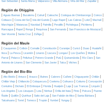
|
|
|
|
|
|
San Sebastián
Santa María
Valparaíso
Villa Alemana
Viña del Mar
Zapallar
Región de Ohiggins
|
|
|
|
|
|
|
Aguas Buenas
Bucalemu
Cahuil
Caleuche
Codegua de Chimbarongo
Coinco
|
|
|
|
|
|
|
Coltauco
Costa del Sol
Isla del Guindo
Lago Rapel
Las Cabras
Lolol
Machalí
|
|
|
|
|
|
|
Marchigüe
Matanzas
Navidad
Palmilla
Peralillo
Pichidegua
Pichilemu
|
|
|
|
|
|
Rancagua
Rapel
Rengo
Requínoa
San Fernando
San Francisco de Mostazal
|
|
|
San Vicente
Santa Cruz
Zúñiga
Región del Maule
|
|
|
|
|
|
|
|
|
Cauquenes
Colbún
Comalle
Constitución
Curanipe
Curicó
Duao
Hualañé
|
|
|
|
|
|
|
|
Iloca
La Pesca
Licantén
Linares
Liucura
Longaví
Los Queñes
Molina
|
|
|
|
|
|
|
Parral
Pelarco
Pelluhue
Potrero Grande
Putú
Quinamávida
Río Claro
San
|
|
|
|
|
Antonio de Linares
San Clemente
San Javier
Talca
Vilches
Región del Bío-Bío
|
|
|
|
|
|
|
|
|
Alto Biobío
Antuco
Arauco
Bulnes
Cabrero
Cañete
Chiguayante
Chillán
|
|
|
|
|
|
|
Chillán Viejo
Chillancito
Cobquecura
Coelemu
Coihueco
Coliumo
Concepción
|
|
|
|
|
|
|
|
Contulmo
Dichato
El Emboque
Florida
Hualpén
Laja
Las Trancas
Lirquén
|
|
|
|
|
|
|
Los Angeles
Los Lleuques
Lota
Ninhue
Orilla del Itata
Pinto
Polcura
Puente
|
|
|
|
|
|
Ñuble
Quillón
Quirihue
Salto del Laja
San Fabián de Alico
Santa Bárbara
|
|
|
|
|
|
Talcahuano
Tomé
Tomeco
Trupán
Yumbel
Yungay