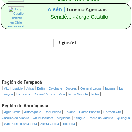
Aisén |
Turismo Agencias
Señalé... - Jorge Castillo
1 Paginas de 1
Región de Tarapacá
|
|
|
|
|
|
|
|
Alto Hospicio
Arica
Belén
Colchane
Dolores
General Lagos
Iquique
La
|
|
|
|
|
|
Huayca
La Tirana
Oficina Victoria
Pica
Pozo Almonte
Putre
Región de Antofagasta
|
|
|
|
|
|
|
Agua Verde
Antofagasta
Baquedano
Calama
Caleta Paposo
Carmen Alto
|
|
|
|
|
Carolina de Michilla
Chuquicamata
Mejillones
Ollague
Pedro de Valdivia
Quillagua
|
|
|
|
San Pedro de Atacama
Sierra Gorda
Tocopilla