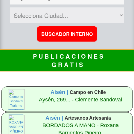
P U B L I C A C I O N E S
G R A T I S
Aisén |
Campo en Chile
Aysén, 269... - Clemente Sandoval
Aisén |
Artesanos Artesania
BORDADOS A MANO - Roxana
Barrientos Piñeiro