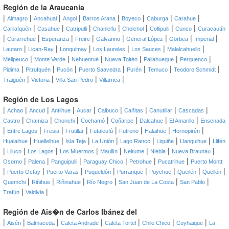
Región de la Araucanía
|
|
|
|
|
|
|
|
Almagro
Ancahual
Angol
Barros Arana
Boyeco
Caburga
Carahue
|
|
|
|
|
|
|
Carilafquén
Casahue
Catripulli
Chanlelfu
Cholchol
Collipulli
Cunco
Curacautín
|
|
|
|
|
|
|
|
Curarrehue
Esperanza
Freire
Galvarino
General López
Gorbea
Imperial
|
|
|
|
|
|
Lautaro
Lican-Ray
Lonquimay
Los Laureles
Los Sauces
Malalcahuello
|
|
|
|
|
|
Melipeuco
Monte Verde
Nehuentué
Nueva Toltén
Pailahueque
Perquenco
|
|
|
|
|
|
|
Pidima
Pitrufquén
Pucón
Puerto Saavedra
Purén
Temuco
Teodoro Schmidt
|
|
|
|
Traiguén
Victoria
Villa San Pedro
Villarrica
Región de Los Lagos
|
|
|
|
|
|
|
|
|
Achao
Ancud
Antilhue
Aucar
Calbuco
Cañitas
Canutillar
Cascadas
|
|
|
|
|
|
|
Castro
Chamiza
Chonchi
Cochamó
Coñaripe
Dalcahue
El Amarillo
Ensenada
|
|
|
|
|
|
|
|
Entre Lagos
Fresia
Frutillar
Futaleufú
Futrono
Halaihue
Hornopirén
|
|
|
|
|
|
|
Hualaihue
Huellelhue
Isla Teja
La Unión
Lago Ranco
Liquiñe
Llanquihue
Llifén
|
|
|
|
|
|
|
|
Lliuco
Los Lagos
Los Muermos
Maullín
Neltume
Niebla
Nueva Braunau
|
|
|
|
|
|
Osorno
Palena
Panguipulli
Paraguay Chico
Petrohue
Pucatrihue
Puerto Montt
|
|
|
|
|
|
|
|
Puerto Octay
Puerto Varas
Puqueldón
Purranque
Puyehue
Queilén
Quellón
|
|
|
|
|
|
Quemchi
Riñihue
Riñinahue
Río Negro
San Juan de La Costa
San Pablo
|
|
Trafún
Valdivia
Región de Ais�n de Carlos Ibánez del
|
|
|
|
|
|
|
Aisén
Balmaceda
Caleta Andrade
Caleta Tortel
Chile Chico
Coyhaique
La