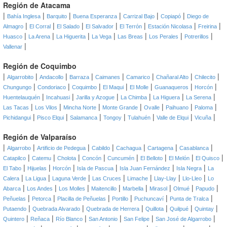
Región de Atacama
|
|
|
|
|
|
Bahía Inglesa
Barquito
Buena Esperanza
Carrizal Bajo
Copiapó
Diego de
|
|
|
|
|
|
|
Almagro
El Corral
El Salado
El Salvador
El Terrón
Estación Nicolasa
Freirina
|
|
|
|
|
|
|
Huasco
La Arena
La Higuerita
La Vega
Las Breas
Los Perales
Potrerillos
|
Vallenar
Región de Coquimbo
|
|
|
|
|
|
|
|
Algarrobito
Andacollo
Barraza
Caimanes
Camarico
Chañaral Alto
Chilecito
|
|
|
|
|
|
|
Chungungo
Condoriaco
Coquimbo
El Maqui
El Molle
Guanaqueros
Horcón
|
|
|
|
|
|
Huentelauquén
Incahuasi
Jarilla y Azogue
La Chimba
La Higuera
La Serena
|
|
|
|
|
|
|
Las Tacas
Los Vilos
Mincha Norte
Monte Grande
Ovalle
Paihuano
Paloma
|
|
|
|
|
|
|
Pichidangui
Pisco Elqui
Salamanca
Tongoy
Tulahuén
Valle de Elqui
Vicuña
Región de Valparaíso
|
|
|
|
|
|
|
Algarrobo
Artificio de Pedegua
Cabildo
Cachagua
Cartagena
Casablanca
|
|
|
|
|
|
|
|
Catapilco
Catemu
Cholota
Concón
Cuncumén
El Belloto
El Melón
El Quisco
|
|
|
|
|
|
El Tabo
Hijuelas
Horcón
Isla de Pascua
Isla Juan Fernández
Isla Negra
La
|
|
|
|
|
|
|
Calera
La Ligua
Laguna Verde
Las Cruces
Limache
Llay-Llay
Llo-Lleo
Lo
|
|
|
|
|
|
|
|
Abarca
Los Andes
Los Molles
Maitencillo
Marbella
Mirasol
Olmué
Papudo
|
|
|
|
|
|
Peñuelas
Petorca
Placilla de Peñuelas
Portillo
Puchuncaví
Punta de Tralca
|
|
|
|
|
|
Putaendo
Quebrada Alvarado
Quebrada de Herrera
Quillota
Quilpué
Quintay
|
|
|
|
|
|
Quintero
Reñaca
Río Blanco
San Antonio
San Felipe
San José de Algarrobo