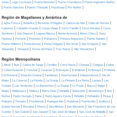
|
|
|
|
Junta
Lago Cochrane
Puerto Bertrand
Puerto Chacabuco
Puerto Ingeniero Ibañez
|
|
|
|
|
Puerto Sanchez
Puerto Tranquilo
Puyuhuapi
Río Ibañez
Región de Magallanes y Antártica de
|
|
|
|
|
|
Agua Fresca
Antártica
Bernardo O'Higgins
Cabeza de Mar
Cabo de Hornos
|
|
|
|
|
Cameron
Cañadón Grande
Casas Viejas
Cerro Castillo
Cerro Dorotea
Cerro
|
|
|
|
|
Sombrero
Isla Dawson
Laguna Blanca
Monte Aymond
Morro Chico
Oazy
|
|
|
|
|
|
Harbour
Porvenir
Posesión
Primavera
Primera Angostura
Puerto Natales
|
|
|
|
|
Puerto Williams
Punta Arenas
Punta Delgada
Río Verde
San Gregorio
San
|
|
|
|
|
Sebastián
Timaukel
Torres del Paine
Tres Pasos
Villa Tehuelches
Región Metropolitana
|
|
|
|
|
|
|
|
Alhué
Buin
Calera de Tango
Cerrillos
Cerro Navia
Champa
Codigua
Colina
|
|
|
|
|
|
|
Colina Estación
Conchalí
Curacaví
El Arrayán
El Bollenar
El Bosque
El Monte
|
|
|
|
|
|
El Romeral
Estación Central
Farellones
Huechuraba
Independencia
Isla de
|
|
|
|
|
|
|
Maipo
La Cisterna
La Florida
La Granja
La Pintana
La Reina
Lampa
Las
|
|
|
|
|
|
|
Condes
Las Vertientes
Lo Barnechea
Lo Espejo
Lo Prado
Macul
Maipo
|
|
|
|
|
|
|
|
Maipú
Mallarauco
Malloco
María Pinto
Melipilla
Melocotón
Montenegro
Nos
|
|
|
|
|
|
|
Ñuñoa
Padre Hurtado
Paine
Pedro Aguirre Cerda
Peñaflor
Peñalolén
Pirque
|
|
|
|
|
|
|
Polpaico
Pomaire
Providencia
Puangue Alto
Pudahuel
Puente Alto
Quilicura
|
|
|
|
|
Quinta Normal
Recoleta
Renca
San Alfonso
San Bernardo
San Fransisco de Las
|
|
|
|
|
Condes
San Gabriel
San Joaquín
San José de Maipo
San José de Melipilla
San
|
|
|
|
|