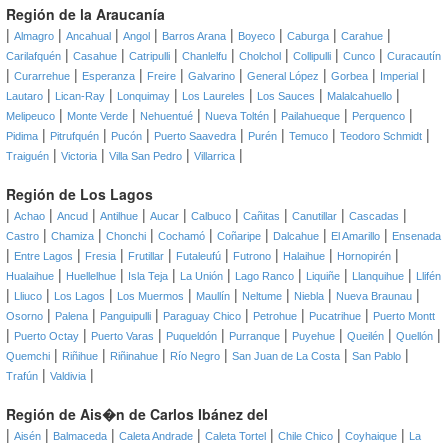
Región de la Araucanía
|
|
|
|
|
|
|
|
Almagro
Ancahual
Angol
Barros Arana
Boyeco
Caburga
Carahue
|
|
|
|
|
|
|
Carilafquén
Casahue
Catripulli
Chanlelfu
Cholchol
Collipulli
Cunco
Curacautín
|
|
|
|
|
|
|
|
Curarrehue
Esperanza
Freire
Galvarino
General López
Gorbea
Imperial
|
|
|
|
|
|
Lautaro
Lican-Ray
Lonquimay
Los Laureles
Los Sauces
Malalcahuello
|
|
|
|
|
|
Melipeuco
Monte Verde
Nehuentué
Nueva Toltén
Pailahueque
Perquenco
|
|
|
|
|
|
|
Pidima
Pitrufquén
Pucón
Puerto Saavedra
Purén
Temuco
Teodoro Schmidt
|
|
|
|
Traiguén
Victoria
Villa San Pedro
Villarrica
Región de Los Lagos
|
|
|
|
|
|
|
|
|
Achao
Ancud
Antilhue
Aucar
Calbuco
Cañitas
Canutillar
Cascadas
|
|
|
|
|
|
|
Castro
Chamiza
Chonchi
Cochamó
Coñaripe
Dalcahue
El Amarillo
Ensenada
|
|
|
|
|
|
|
|
Entre Lagos
Fresia
Frutillar
Futaleufú
Futrono
Halaihue
Hornopirén
|
|
|
|
|
|
|
Hualaihue
Huellelhue
Isla Teja
La Unión
Lago Ranco
Liquiñe
Llanquihue
Llifén
|
|
|
|
|
|
|
|
Lliuco
Los Lagos
Los Muermos
Maullín
Neltume
Niebla
Nueva Braunau
|
|
|
|
|
|
Osorno
Palena
Panguipulli
Paraguay Chico
Petrohue
Pucatrihue
Puerto Montt
|
|
|
|
|
|
|
|
Puerto Octay
Puerto Varas
Puqueldón
Purranque
Puyehue
Queilén
Quellón
|
|
|
|
|
|
Quemchi
Riñihue
Riñinahue
Río Negro
San Juan de La Costa
San Pablo
|
|
Trafún
Valdivia
Región de Ais�n de Carlos Ibánez del
|
|
|
|
|
|
|
Aisén
Balmaceda
Caleta Andrade
Caleta Tortel
Chile Chico
Coyhaique
La