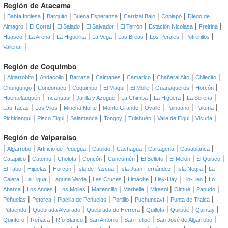
Región de Atacama
|
|
|
|
|
|
Bahía Inglesa
Barquito
Buena Esperanza
Carrizal Bajo
Copiapó
Diego de
|
|
|
|
|
|
|
Almagro
El Corral
El Salado
El Salvador
El Terrón
Estación Nicolasa
Freirina
|
|
|
|
|
|
|
Huasco
La Arena
La Higuerita
La Vega
Las Breas
Los Perales
Potrerillos
|
Vallenar
Región de Coquimbo
|
|
|
|
|
|
|
|
Algarrobito
Andacollo
Barraza
Caimanes
Camarico
Chañaral Alto
Chilecito
|
|
|
|
|
|
|
Chungungo
Condoriaco
Coquimbo
El Maqui
El Molle
Guanaqueros
Horcón
|
|
|
|
|
|
Huentelauquén
Incahuasi
Jarilla y Azogue
La Chimba
La Higuera
La Serena
|
|
|
|
|
|
|
Las Tacas
Los Vilos
Mincha Norte
Monte Grande
Ovalle
Paihuano
Paloma
|
|
|
|
|
|
|
Pichidangui
Pisco Elqui
Salamanca
Tongoy
Tulahuén
Valle de Elqui
Vicuña
Región de Valparaíso
|
|
|
|
|
|
|
Algarrobo
Artificio de Pedegua
Cabildo
Cachagua
Cartagena
Casablanca
|
|
|
|
|
|
|
|
Catapilco
Catemu
Cholota
Concón
Cuncumén
El Belloto
El Melón
El Quisco
|
|
|
|
|
|
El Tabo
Hijuelas
Horcón
Isla de Pascua
Isla Juan Fernández
Isla Negra
La
|
|
|
|
|
|
|
Calera
La Ligua
Laguna Verde
Las Cruces
Limache
Llay-Llay
Llo-Lleo
Lo
|
|
|
|
|
|
|
|
Abarca
Los Andes
Los Molles
Maitencillo
Marbella
Mirasol
Olmué
Papudo
|
|
|
|
|
|
Peñuelas
Petorca
Placilla de Peñuelas
Portillo
Puchuncaví
Punta de Tralca
|
|
|
|
|
|
Putaendo
Quebrada Alvarado
Quebrada de Herrera
Quillota
Quilpué
Quintay
|
|
|
|
|
|
Quintero
Reñaca
Río Blanco
San Antonio
San Felipe
San José de Algarrobo