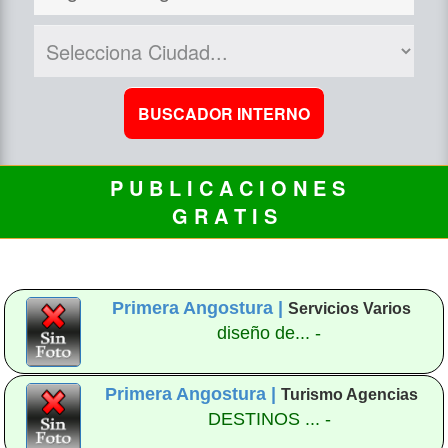
P U B L I C A C I O N E S
G R A T I S
Primera Angostura |
Servicios Varios
diseño de... -
Primera Angostura |
Turismo Agencias
DESTINOS ... -