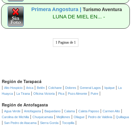
Primera Angostura |
Turismo Aventura
LUNA DE MIEL EN... -
1 Paginas de 1
Región de Tarapacá
|
|
|
|
|
|
|
|
Alto Hospicio
Arica
Belén
Colchane
Dolores
General Lagos
Iquique
La
|
|
|
|
|
|
Huayca
La Tirana
Oficina Victoria
Pica
Pozo Almonte
Putre
Región de Antofagasta
|
|
|
|
|
|
|
Agua Verde
Antofagasta
Baquedano
Calama
Caleta Paposo
Carmen Alto
|
|
|
|
|
Carolina de Michilla
Chuquicamata
Mejillones
Ollague
Pedro de Valdivia
Quillagua
|
|
|
|
San Pedro de Atacama
Sierra Gorda
Tocopilla