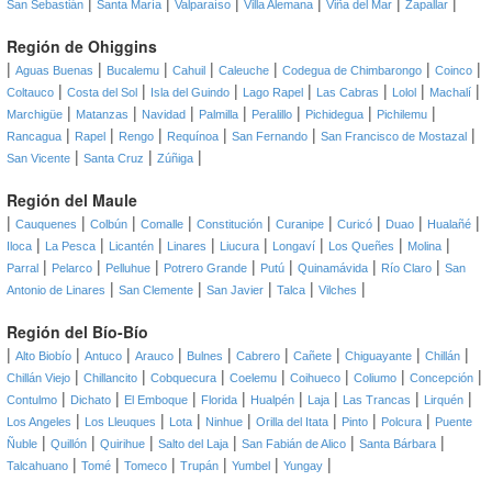
|
|
|
|
|
|
San Sebastián
Santa María
Valparaíso
Villa Alemana
Viña del Mar
Zapallar
Región de Ohiggins
|
|
|
|
|
|
|
Aguas Buenas
Bucalemu
Cahuil
Caleuche
Codegua de Chimbarongo
Coinco
|
|
|
|
|
|
|
Coltauco
Costa del Sol
Isla del Guindo
Lago Rapel
Las Cabras
Lolol
Machalí
|
|
|
|
|
|
|
Marchigüe
Matanzas
Navidad
Palmilla
Peralillo
Pichidegua
Pichilemu
|
|
|
|
|
|
Rancagua
Rapel
Rengo
Requínoa
San Fernando
San Francisco de Mostazal
|
|
|
San Vicente
Santa Cruz
Zúñiga
Región del Maule
|
|
|
|
|
|
|
|
|
Cauquenes
Colbún
Comalle
Constitución
Curanipe
Curicó
Duao
Hualañé
|
|
|
|
|
|
|
|
Iloca
La Pesca
Licantén
Linares
Liucura
Longaví
Los Queñes
Molina
|
|
|
|
|
|
|
Parral
Pelarco
Pelluhue
Potrero Grande
Putú
Quinamávida
Río Claro
San
|
|
|
|
|
Antonio de Linares
San Clemente
San Javier
Talca
Vilches
Región del Bío-Bío
|
|
|
|
|
|
|
|
|
Alto Biobío
Antuco
Arauco
Bulnes
Cabrero
Cañete
Chiguayante
Chillán
|
|
|
|
|
|
|
Chillán Viejo
Chillancito
Cobquecura
Coelemu
Coihueco
Coliumo
Concepción
|
|
|
|
|
|
|
|
Contulmo
Dichato
El Emboque
Florida
Hualpén
Laja
Las Trancas
Lirquén
|
|
|
|
|
|
|
Los Angeles
Los Lleuques
Lota
Ninhue
Orilla del Itata
Pinto
Polcura
Puente
|
|
|
|
|
|
Ñuble
Quillón
Quirihue
Salto del Laja
San Fabián de Alico
Santa Bárbara
|
|
|
|
|
|
Talcahuano
Tomé
Tomeco
Trupán
Yumbel
Yungay