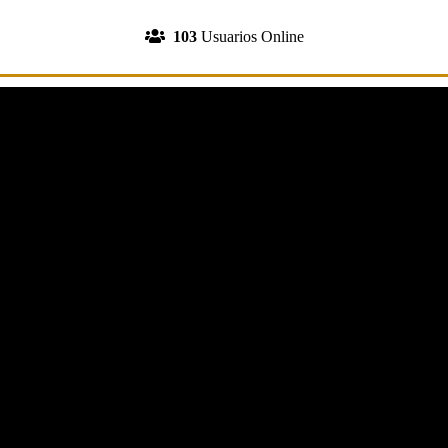
INGRESA A TU CUENTA
103
Usuarios Online
REGISTRATE