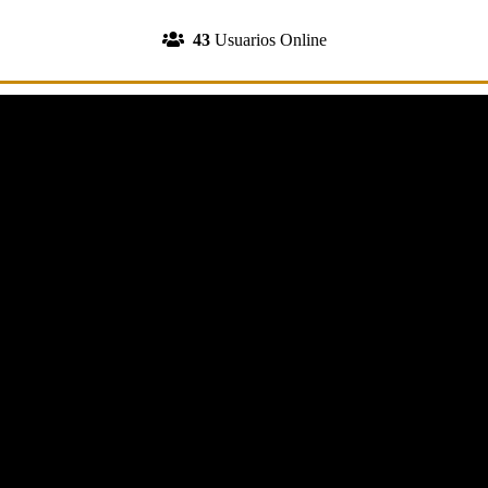
INGRESA A TU CUENTA
43
Usuarios Online
REGISTRATE