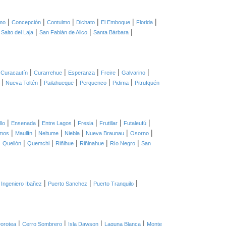
|
|
|
|
|
|
mo
Concepción
Contulmo
Dichato
El Emboque
Florida
|
|
|
|
Salto del Laja
San Fabián de Alico
Santa Bárbara
|
|
|
|
|
|
Curacautín
Curarrehue
Esperanza
Freire
Galvarino
|
|
|
|
|
Nueva Toltén
Pailahueque
Perquenco
Pidima
Pitrufquén
|
|
|
|
|
|
llo
Ensenada
Entre Lagos
Fresia
Frutillar
Futaleufú
|
|
|
|
|
|
mos
Maullín
Neltume
Niebla
Nueva Braunau
Osorno
|
|
|
|
|
|
Quellón
Quemchi
Riñihue
Riñinahue
Río Negro
San
|
|
|
 Ingeniero Ibañez
Puerto Sanchez
Puerto Tranquilo
|
|
|
|
orotea
Cerro Sombrero
Isla Dawson
Laguna Blanca
Monte