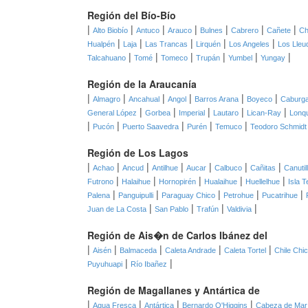
Región del Bío-Bío
|
|
|
|
|
|
|
Alto Biobío
Antuco
Arauco
Bulnes
Cabrero
Cañete
Ch
|
|
|
|
|
Hualpén
Laja
Las Trancas
Lirquén
Los Angeles
Los Lleu
|
|
|
|
|
|
Talcahuano
Tomé
Tomeco
Trupán
Yumbel
Yungay
Región de la Araucanía
|
|
|
|
|
|
Almagro
Ancahual
Angol
Barros Arana
Boyeco
Caburg
|
|
|
|
|
General López
Gorbea
Imperial
Lautaro
Lican-Ray
Lonq
|
|
|
|
|
Pucón
Puerto Saavedra
Purén
Temuco
Teodoro Schmidt
Región de Los Lagos
|
|
|
|
|
|
|
Achao
Ancud
Antilhue
Aucar
Calbuco
Cañitas
Canutil
|
|
|
|
|
Futrono
Halaihue
Hornopirén
Hualaihue
Huellelhue
Isla T
|
|
|
|
|
Palena
Panguipulli
Paraguay Chico
Petrohue
Pucatrihue
|
|
|
|
Juan de La Costa
San Pablo
Trafún
Valdivia
Región de Ais�n de Carlos Ibánez del
|
|
|
|
|
Aisén
Balmaceda
Caleta Andrade
Caleta Tortel
Chile Chi
|
|
Puyuhuapi
Río Ibañez
Región de Magallanes y Antártica de
|
|
|
|
Agua Fresca
Antártica
Bernardo O'Higgins
Cabeza de Mar