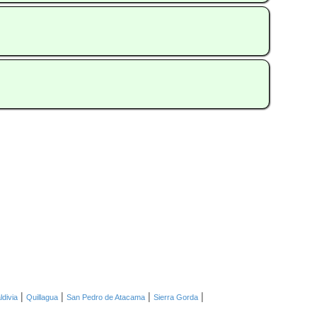
|
|
|
|
ldivia
Quillagua
San Pedro de Atacama
Sierra Gorda