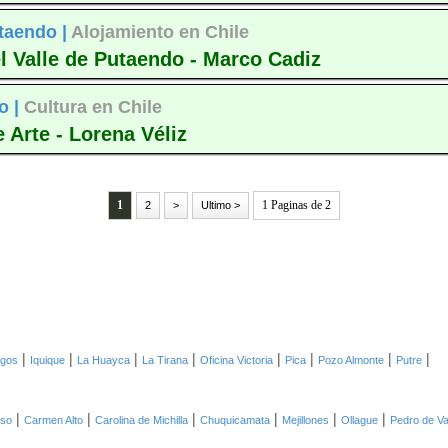
taendo |
Alojamiento en Chile
l Valle de Putaendo - Marco Cadiz
o |
Cultura en Chile
 Arte - Lorena Véliz
1
1 Paginas de 2
2
>
Ultimo >
|
|
|
|
|
|
|
|
agos
Iquique
La Huayca
La Tirana
Oficina Victoria
Pica
Pozo Almonte
Putre
|
|
|
|
|
|
oso
Carmen Alto
Carolina de Michilla
Chuquicamata
Mejillones
Ollague
Pedro de Va