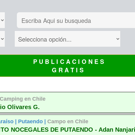
P U B L I C A C I O N E S
G R A T I S
Camping en Chile
o Olivares G.
raíso |
Putaendo |
Campo en Chile
TO NOCEGALES DE PUTAENDO - Adan Nanjar