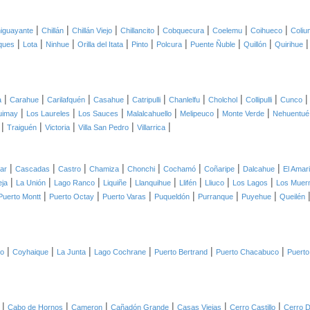
|
|
|
|
|
|
|
iguayante
Chillán
Chillán Viejo
Chillancito
Cobquecura
Coelemu
Coihueco
Coliu
|
|
|
|
|
|
|
|
ques
Lota
Ninhue
Orilla del Itata
Pinto
Polcura
Puente Ñuble
Quillón
Quirihue
|
|
|
|
|
|
|
|
a
Carahue
Carilafquén
Casahue
Catripulli
Chanlelfu
Cholchol
Collipulli
Cunco
|
|
|
|
|
|
uimay
Los Laureles
Los Sauces
Malalcahuello
Melipeuco
Monte Verde
Nehuentué
|
|
|
|
|
Traiguén
Victoria
Villa San Pedro
Villarrica
|
|
|
|
|
|
|
|
lar
Cascadas
Castro
Chamiza
Chonchi
Cochamó
Coñaripe
Dalcahue
El Amari
|
|
|
|
|
|
|
|
eja
La Unión
Lago Ranco
Liquiñe
Llanquihue
Llifén
Lliuco
Los Lagos
Los Muer
|
|
|
|
|
|
Puerto Montt
Puerto Octay
Puerto Varas
Puqueldón
Purranque
Puyehue
Queilén
|
|
|
|
|
|
co
Coyhaique
La Junta
Lago Cochrane
Puerto Bertrand
Puerto Chacabuco
Puerto
|
|
|
|
|
|
Cabo de Hornos
Cameron
Cañadón Grande
Casas Viejas
Cerro Castillo
Cerro D