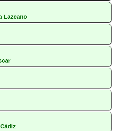
a Lazcano
scar
 Cádiz