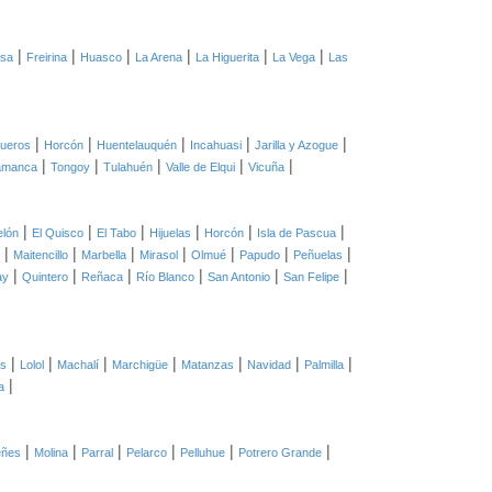
|
|
|
|
|
|
asa
Freirina
Huasco
La Arena
La Higuerita
La Vega
Las
|
|
|
|
|
ueros
Horcón
Huentelauquén
Incahuasi
Jarilla y Azogue
|
|
|
|
|
amanca
Tongoy
Tulahuén
Valle de Elqui
Vicuña
|
|
|
|
|
|
elón
El Quisco
El Tabo
Hijuelas
Horcón
Isla de Pascua
|
|
|
|
|
|
|
Maitencillo
Marbella
Mirasol
Olmué
Papudo
Peñuelas
|
|
|
|
|
|
ay
Quintero
Reñaca
Río Blanco
San Antonio
San Felipe
|
|
|
|
|
|
|
as
Lolol
Machalí
Marchigüe
Matanzas
Navidad
Palmilla
|
a
|
|
|
|
|
|
eñes
Molina
Parral
Pelarco
Pelluhue
Potrero Grande