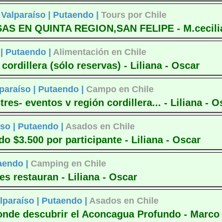
Valparaíso |
Putaendo |
Tours por Chile
 EN QUINTA REGION,SAN FELIPE - M.cecili
 |
Putaendo |
Alimentación en Chile
ordillera (sólo reservas) - Liliana - Oscar
paraíso |
Putaendo |
Campo en Chile
es- eventos v región cordillera... - Liliana - O
so |
Putaendo |
Asados en Chile
o $3.500 por participante - Liliana - Oscar
aendo |
Camping en Chile
s restauran - Liliana - Oscar
lparaíso |
Putaendo |
Asados en Chile
onde descubrir el Aconcagua Profundo - Marco