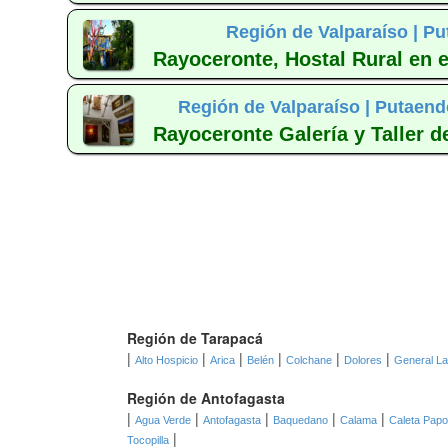
Región de Valparaíso |
Pu
Rayoceronte, Hostal Rural en e
Región de Valparaíso |
Putaend
Rayoceronte Galería y Taller de
Región de Tarapacá
|
|
|
|
|
|
Alto Hospicio
Arica
Belén
Colchane
Dolores
General L
Región de Antofagasta
|
|
|
|
|
Agua Verde
Antofagasta
Baquedano
Calama
Caleta Pap
|
Tocopilla