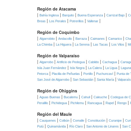
Región de Atacama
|
|
|
|
|
Bahía Inglesa
Barquito
Buena Esperanza
Carrizal Bajo
C
|
|
|
|
Breas
Los Perales
Potrerillos
Vallenar
Región de Coquimbo
|
|
|
|
|
|
Algarrobito
Andacollo
Barraza
Caimanes
Camarico
Cha
|
|
|
|
|
La Chimba
La Higuera
La Serena
Las Tacas
Los Vilos
Mi
Región de Valparaíso
|
|
|
|
|
Algarrobo
Artificio de Pedegua
Cabildo
Cachagua
Cartag
|
|
|
|
Isla Juan Fernández
Isla Negra
La Calera
La Ligua
Laguna
|
|
|
|
Petorca
Placilla de Peñuelas
Portillo
Puchuncaví
Punta de 
|
|
|
San José de Algarrobo
San Sebastián
Santa María
Valparaís
Región de Ohiggins
|
|
|
|
|
Aguas Buenas
Bucalemu
Cahuil
Caleuche
Codegua de C
|
|
|
|
|
|
Peralillo
Pichidegua
Pichilemu
Rancagua
Rapel
Rengo
Región del Maule
|
|
|
|
|
|
Cauquenes
Colbún
Comalle
Constitución
Curanipe
Cur
|
|
|
|
Putú
Quinamávida
Río Claro
San Antonio de Linares
San C