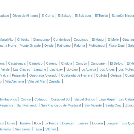
|
|
|
|
|
|
opiapó
Diego de Almagro
El Corral
El Salado
El Salvador
El Terrón
Estación Nicol
|
|
|
|
|
|
|
ñaral Alto
Chilecito
Chungungo
Condoriaco
Coquimbo
El Maqui
El Molle
Guanaq
|
|
|
|
|
|
|
ncha Norte
Monte Grande
Ovalle
Paihuano
Paloma
Pichidangui
Pisco Elqui
Sal
|
|
|
|
|
|
|
|
ena
Casablanca
Catapilco
Catemu
Cholota
Concón
Cuncumén
El Belloto
El M
|
|
|
|
|
|
|
 Verde
Las Cruces
Limache
Llay-Llay
Llo-Lleo
Lo Abarca
Los Andes
Los Molles
|
|
|
|
|
|
Tralca
Putaendo
Quebrada Alvarado
Quebrada de Herrera
Quillota
Quilpué
Quint
|
|
|
|
o
Villa Alemana
Viña del Mar
Zapallar
|
|
|
|
|
|
himbarongo
Coinco
Coltauco
Costa del Sol
Isla del Guindo
Lago Rapel
Las Cabr
|
|
|
|
|
Requínoa
San Fernando
San Francisco de Mostazal
San Vicente
Santa Cruz
Zúñig
|
|
|
|
|
|
|
|
|
icó
Duao
Hualañé
Iloca
La Pesca
Licantén
Linares
Liucura
Longaví
Los Qu
|
|
|
|
lemente
San Javier
Talca
Vilches