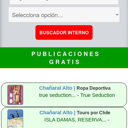
P U B L I C A C I O N E S
G R A T I S
Chañaral Alto |
Ropa Deportiva
true seduction... - True Seduction
Chañaral Alto |
Tours por Chile
ISLA DAMAS, RESERVA... -