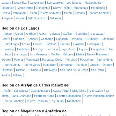
|
|
|
|
|
|
Lautaro
Lican-Ray
Lonquimay
Los Laureles
Los Sauces
Malalcahuello
|
|
|
|
|
|
Melipeuco
Monte Verde
Nehuentué
Nueva Toltén
Pailahueque
Perquenco
|
|
|
|
|
|
|
Pidima
Pitrufquén
Pucón
Puerto Saavedra
Purén
Temuco
Teodoro Schmidt
|
|
|
|
Traiguén
Victoria
Villa San Pedro
Villarrica
Región de Los Lagos
|
|
|
|
|
|
|
|
|
Achao
Ancud
Antilhue
Aucar
Calbuco
Cañitas
Canutillar
Cascadas
|
|
|
|
|
|
|
Castro
Chamiza
Chonchi
Cochamó
Coñaripe
Dalcahue
El Amarillo
Ensenada
|
|
|
|
|
|
|
|
Entre Lagos
Fresia
Frutillar
Futaleufú
Futrono
Halaihue
Hornopirén
|
|
|
|
|
|
|
Hualaihue
Huellelhue
Isla Teja
La Unión
Lago Ranco
Liquiñe
Llanquihue
Llifén
|
|
|
|
|
|
|
|
Lliuco
Los Lagos
Los Muermos
Maullín
Neltume
Niebla
Nueva Braunau
|
|
|
|
|
|
Osorno
Palena
Panguipulli
Paraguay Chico
Petrohue
Pucatrihue
Puerto Montt
|
|
|
|
|
|
|
|
Puerto Octay
Puerto Varas
Puqueldón
Purranque
Puyehue
Queilén
Quellón
|
|
|
|
|
|
Quemchi
Riñihue
Riñinahue
Río Negro
San Juan de La Costa
San Pablo
|
|
Trafún
Valdivia
Región de Ais�n de Carlos Ibánez del
|
|
|
|
|
|
|
Aisén
Balmaceda
Caleta Andrade
Caleta Tortel
Chile Chico
Coyhaique
La
|
|
|
|
Junta
Lago Cochrane
Puerto Bertrand
Puerto Chacabuco
Puerto Ingeniero Ibañez
|
|
|
|
|
Puerto Sanchez
Puerto Tranquilo
Puyuhuapi
Río Ibañez
Región de Magallanes y Antártica de