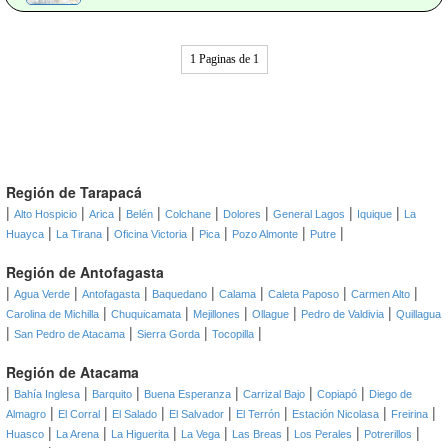
1 Paginas de 1
Región de Tarapacá
|
|
|
|
|
|
|
|
Alto Hospicio
Arica
Belén
Colchane
Dolores
General Lagos
Iquique
La
|
|
|
|
|
|
Huayca
La Tirana
Oficina Victoria
Pica
Pozo Almonte
Putre
Región de Antofagasta
|
|
|
|
|
|
|
Agua Verde
Antofagasta
Baquedano
Calama
Caleta Paposo
Carmen Alto
|
|
|
|
|
Carolina de Michilla
Chuquicamata
Mejillones
Ollague
Pedro de Valdivia
Quillagua
|
|
|
|
San Pedro de Atacama
Sierra Gorda
Tocopilla
Región de Atacama
|
|
|
|
|
|
Bahía Inglesa
Barquito
Buena Esperanza
Carrizal Bajo
Copiapó
Diego de
|
|
|
|
|
|
|
Almagro
El Corral
El Salado
El Salvador
El Terrón
Estación Nicolasa
Freirina
|
|
|
|
|
|
|
Huasco
La Arena
La Higuerita
La Vega
Las Breas
Los Perales
Potrerillos