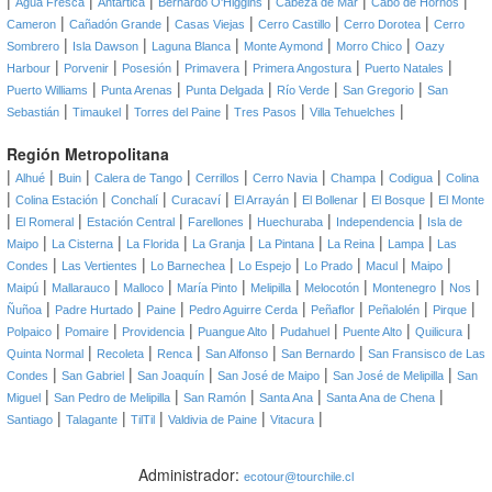
|
|
|
|
|
|
Agua Fresca
Antártica
Bernardo O'Higgins
Cabeza de Mar
Cabo de Hornos
|
|
|
|
|
Cameron
Cañadón Grande
Casas Viejas
Cerro Castillo
Cerro Dorotea
Cerro
|
|
|
|
|
Sombrero
Isla Dawson
Laguna Blanca
Monte Aymond
Morro Chico
Oazy
|
|
|
|
|
|
Harbour
Porvenir
Posesión
Primavera
Primera Angostura
Puerto Natales
|
|
|
|
|
Puerto Williams
Punta Arenas
Punta Delgada
Río Verde
San Gregorio
San
|
|
|
|
|
Sebastián
Timaukel
Torres del Paine
Tres Pasos
Villa Tehuelches
Región Metropolitana
|
|
|
|
|
|
|
|
Alhué
Buin
Calera de Tango
Cerrillos
Cerro Navia
Champa
Codigua
Colina
|
|
|
|
|
|
|
Colina Estación
Conchalí
Curacaví
El Arrayán
El Bollenar
El Bosque
El Monte
|
|
|
|
|
|
El Romeral
Estación Central
Farellones
Huechuraba
Independencia
Isla de
|
|
|
|
|
|
|
Maipo
La Cisterna
La Florida
La Granja
La Pintana
La Reina
Lampa
Las
|
|
|
|
|
|
|
Condes
Las Vertientes
Lo Barnechea
Lo Espejo
Lo Prado
Macul
Maipo
|
|
|
|
|
|
|
|
Maipú
Mallarauco
Malloco
María Pinto
Melipilla
Melocotón
Montenegro
Nos
|
|
|
|
|
|
|
Ñuñoa
Padre Hurtado
Paine
Pedro Aguirre Cerda
Peñaflor
Peñalolén
Pirque
|
|
|
|
|
|
|
Polpaico
Pomaire
Providencia
Puangue Alto
Pudahuel
Puente Alto
Quilicura
|
|
|
|
|
Quinta Normal
Recoleta
Renca
San Alfonso
San Bernardo
San Fransisco de Las
|
|
|
|
|
Condes
San Gabriel
San Joaquín
San José de Maipo
San José de Melipilla
San
|
|
|
|
|
Miguel
San Pedro de Melipilla
San Ramón
Santa Ana
Santa Ana de Chena
|
|
|
|
|
Santiago
Talagante
TilTil
Valdivia de Paine
Vitacura
Administrador:
ecotour@tourchile.cl