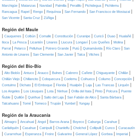
|
|
|
|
|
|
|
Marchigüe
Matanzas
Navidad
Palmilla
Peralillo
Pichidegua
Pichilemu
|
|
|
|
|
|
Rancagua
Rapel
Rengo
Requínoa
San Fernando
San Francisco de Mostazal
|
|
|
San Vicente
Santa Cruz
Zúñiga
Región del Maule
|
|
|
|
|
|
|
|
|
Cauquenes
Colbún
Comalle
Constitución
Curanipe
Curicó
Duao
Hualañé
|
|
|
|
|
|
|
|
Iloca
La Pesca
Licantén
Linares
Liucura
Longaví
Los Queñes
Molina
|
|
|
|
|
|
|
Parral
Pelarco
Pelluhue
Potrero Grande
Putú
Quinamávida
Río Claro
San
|
|
|
|
|
Antonio de Linares
San Clemente
San Javier
Talca
Vilches
Región del Bío-Bío
|
|
|
|
|
|
|
|
|
Alto Biobío
Antuco
Arauco
Bulnes
Cabrero
Cañete
Chiguayante
Chillán
|
|
|
|
|
|
|
Chillán Viejo
Chillancito
Cobquecura
Coelemu
Coihueco
Coliumo
Concepción
|
|
|
|
|
|
|
|
Contulmo
Dichato
El Emboque
Florida
Hualpén
Laja
Las Trancas
Lirquén
|
|
|
|
|
|
|
Los Angeles
Los Lleuques
Lota
Ninhue
Orilla del Itata
Pinto
Polcura
Puente
|
|
|
|
|
|
Ñuble
Quillón
Quirihue
Salto del Laja
San Fabián de Alico
Santa Bárbara
|
|
|
|
|
|
Talcahuano
Tomé
Tomeco
Trupán
Yumbel
Yungay
Región de la Araucanía
|
|
|
|
|
|
|
|
Almagro
Ancahual
Angol
Barros Arana
Boyeco
Caburga
Carahue
|
|
|
|
|
|
|
Carilafquén
Casahue
Catripulli
Chanlelfu
Cholchol
Collipulli
Cunco
Curacautín
|
|
|
|
|
|
|
|
Curarrehue
Esperanza
Freire
Galvarino
General López
Gorbea
Imperial