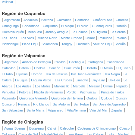
|
Vallenar
Región de Coquimbo
|
|
|
|
|
|
|
|
Algarrobito
Andacollo
Barraza
Caimanes
Camarico
Chañaral Alto
Chilecito
|
|
|
|
|
|
|
Chungungo
Condoriaco
Coquimbo
El Maqui
El Molle
Guanaqueros
Horcón
|
|
|
|
|
|
Huentelauquén
Incahuasi
Jarilla y Azogue
La Chimba
La Higuera
La Serena
|
|
|
|
|
|
|
Las Tacas
Los Vilos
Mincha Norte
Monte Grande
Ovalle
Paihuano
Paloma
|
|
|
|
|
|
|
Pichidangui
Pisco Elqui
Salamanca
Tongoy
Tulahuén
Valle de Elqui
Vicuña
Región de Valparaíso
|
|
|
|
|
|
|
Algarrobo
Artificio de Pedegua
Cabildo
Cachagua
Cartagena
Casablanca
|
|
|
|
|
|
|
|
Catapilco
Catemu
Cholota
Concón
Cuncumén
El Belloto
El Melón
El Quisco
|
|
|
|
|
|
El Tabo
Hijuelas
Horcón
Isla de Pascua
Isla Juan Fernández
Isla Negra
La
|
|
|
|
|
|
|
Calera
La Ligua
Laguna Verde
Las Cruces
Limache
Llay-Llay
Llo-Lleo
Lo
|
|
|
|
|
|
|
|
Abarca
Los Andes
Los Molles
Maitencillo
Marbella
Mirasol
Olmué
Papudo
|
|
|
|
|
|
Peñuelas
Petorca
Placilla de Peñuelas
Portillo
Puchuncaví
Punta de Tralca
|
|
|
|
|
|
Putaendo
Quebrada Alvarado
Quebrada de Herrera
Quillota
Quilpué
Quintay
|
|
|
|
|
|
Quintero
Reñaca
Río Blanco
San Antonio
San Felipe
San José de Algarrobo
|
|
|
|
|
|
San Sebastián
Santa María
Valparaíso
Villa Alemana
Viña del Mar
Zapallar
Región de Ohiggins
|
|
|
|
|
|
|
Aguas Buenas
Bucalemu
Cahuil
Caleuche
Codegua de Chimbarongo
Coinco
|
|
|
|
|
|
|
Coltauco
Costa del Sol
Isla del Guindo
Lago Rapel
Las Cabras
Lolol
Machalí