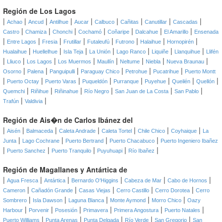
Región de Los Lagos
|
|
|
|
|
|
|
|
|
Achao
Ancud
Antilhue
Aucar
Calbuco
Cañitas
Canutillar
Cascadas
|
|
|
|
|
|
|
Castro
Chamiza
Chonchi
Cochamó
Coñaripe
Dalcahue
El Amarillo
Ensenada
|
|
|
|
|
|
|
|
Entre Lagos
Fresia
Frutillar
Futaleufú
Futrono
Halaihue
Hornopirén
|
|
|
|
|
|
|
Hualaihue
Huellelhue
Isla Teja
La Unión
Lago Ranco
Liquiñe
Llanquihue
Llifén
|
|
|
|
|
|
|
|
Lliuco
Los Lagos
Los Muermos
Maullín
Neltume
Niebla
Nueva Braunau
|
|
|
|
|
|
Osorno
Palena
Panguipulli
Paraguay Chico
Petrohue
Pucatrihue
Puerto Montt
|
|
|
|
|
|
|
|
Puerto Octay
Puerto Varas
Puqueldón
Purranque
Puyehue
Queilén
Quellón
|
|
|
|
|
|
Quemchi
Riñihue
Riñinahue
Río Negro
San Juan de La Costa
San Pablo
|
|
Trafún
Valdivia
Región de Ais�n de Carlos Ibánez del
|
|
|
|
|
|
|
Aisén
Balmaceda
Caleta Andrade
Caleta Tortel
Chile Chico
Coyhaique
La
|
|
|
|
Junta
Lago Cochrane
Puerto Bertrand
Puerto Chacabuco
Puerto Ingeniero Ibañez
|
|
|
|
|
Puerto Sanchez
Puerto Tranquilo
Puyuhuapi
Río Ibañez
Región de Magallanes y Antártica de
|
|
|
|
|
|
Agua Fresca
Antártica
Bernardo O'Higgins
Cabeza de Mar
Cabo de Hornos
|
|
|
|
|
Cameron
Cañadón Grande
Casas Viejas
Cerro Castillo
Cerro Dorotea
Cerro
|
|
|
|
|
Sombrero
Isla Dawson
Laguna Blanca
Monte Aymond
Morro Chico
Oazy
|
|
|
|
|
|
Harbour
Porvenir
Posesión
Primavera
Primera Angostura
Puerto Natales
|
|
|
|
|
Puerto Williams
Punta Arenas
Punta Delgada
Río Verde
San Gregorio
San