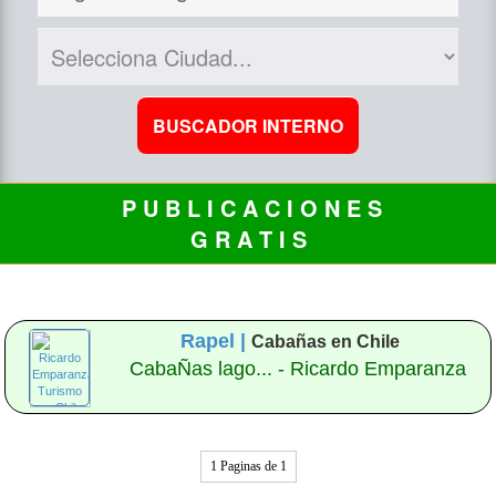
P U B L I C A C I O N E S
G R A T I S
Rapel |
Cabañas en Chile
CabaÑas lago... - Ricardo Emparanza
1 Paginas de 1