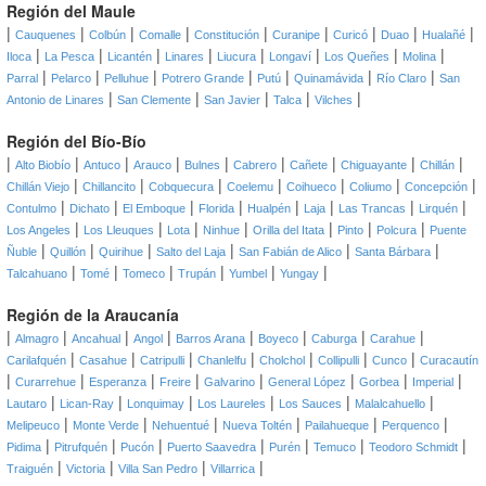
Región del Maule
|
|
|
|
|
|
|
|
|
Cauquenes
Colbún
Comalle
Constitución
Curanipe
Curicó
Duao
Hualañé
|
|
|
|
|
|
|
|
Iloca
La Pesca
Licantén
Linares
Liucura
Longaví
Los Queñes
Molina
|
|
|
|
|
|
|
Parral
Pelarco
Pelluhue
Potrero Grande
Putú
Quinamávida
Río Claro
San
|
|
|
|
|
Antonio de Linares
San Clemente
San Javier
Talca
Vilches
Región del Bío-Bío
|
|
|
|
|
|
|
|
|
Alto Biobío
Antuco
Arauco
Bulnes
Cabrero
Cañete
Chiguayante
Chillán
|
|
|
|
|
|
|
Chillán Viejo
Chillancito
Cobquecura
Coelemu
Coihueco
Coliumo
Concepción
|
|
|
|
|
|
|
|
Contulmo
Dichato
El Emboque
Florida
Hualpén
Laja
Las Trancas
Lirquén
|
|
|
|
|
|
|
Los Angeles
Los Lleuques
Lota
Ninhue
Orilla del Itata
Pinto
Polcura
Puente
|
|
|
|
|
|
Ñuble
Quillón
Quirihue
Salto del Laja
San Fabián de Alico
Santa Bárbara
|
|
|
|
|
|
Talcahuano
Tomé
Tomeco
Trupán
Yumbel
Yungay
Región de la Araucanía
|
|
|
|
|
|
|
|
Almagro
Ancahual
Angol
Barros Arana
Boyeco
Caburga
Carahue
|
|
|
|
|
|
|
Carilafquén
Casahue
Catripulli
Chanlelfu
Cholchol
Collipulli
Cunco
Curacautín
|
|
|
|
|
|
|
|
Curarrehue
Esperanza
Freire
Galvarino
General López
Gorbea
Imperial
|
|
|
|
|
|
Lautaro
Lican-Ray
Lonquimay
Los Laureles
Los Sauces
Malalcahuello
|
|
|
|
|
|
Melipeuco
Monte Verde
Nehuentué
Nueva Toltén
Pailahueque
Perquenco
|
|
|
|
|
|
|
Pidima
Pitrufquén
Pucón
Puerto Saavedra
Purén
Temuco
Teodoro Schmidt
|
|
|
|
Traiguén
Victoria
Villa San Pedro
Villarrica