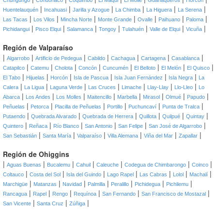
Chungungo
Condoriaco
Coquimbo
El Maqui
El Molle
Guanaqueros
Horcón
|
|
|
|
|
|
Huentelauquén
Incahuasi
Jarilla y Azogue
La Chimba
La Higuera
La Serena
|
|
|
|
|
|
|
Las Tacas
Los Vilos
Mincha Norte
Monte Grande
Ovalle
Paihuano
Paloma
|
|
|
|
|
|
|
Pichidangui
Pisco Elqui
Salamanca
Tongoy
Tulahuén
Valle de Elqui
Vicuña
Región de Valparaíso
|
|
|
|
|
|
|
Algarrobo
Artificio de Pedegua
Cabildo
Cachagua
Cartagena
Casablanca
|
|
|
|
|
|
|
|
Catapilco
Catemu
Cholota
Concón
Cuncumén
El Belloto
El Melón
El Quisco
|
|
|
|
|
|
El Tabo
Hijuelas
Horcón
Isla de Pascua
Isla Juan Fernández
Isla Negra
La
|
|
|
|
|
|
|
Calera
La Ligua
Laguna Verde
Las Cruces
Limache
Llay-Llay
Llo-Lleo
Lo
|
|
|
|
|
|
|
|
Abarca
Los Andes
Los Molles
Maitencillo
Marbella
Mirasol
Olmué
Papudo
|
|
|
|
|
|
Peñuelas
Petorca
Placilla de Peñuelas
Portillo
Puchuncaví
Punta de Tralca
|
|
|
|
|
|
Putaendo
Quebrada Alvarado
Quebrada de Herrera
Quillota
Quilpué
Quintay
|
|
|
|
|
|
Quintero
Reñaca
Río Blanco
San Antonio
San Felipe
San José de Algarrobo
|
|
|
|
|
|
San Sebastián
Santa María
Valparaíso
Villa Alemana
Viña del Mar
Zapallar
Región de Ohiggins
|
|
|
|
|
|
|
Aguas Buenas
Bucalemu
Cahuil
Caleuche
Codegua de Chimbarongo
Coinco
|
|
|
|
|
|
|
Coltauco
Costa del Sol
Isla del Guindo
Lago Rapel
Las Cabras
Lolol
Machalí
|
|
|
|
|
|
|
Marchigüe
Matanzas
Navidad
Palmilla
Peralillo
Pichidegua
Pichilemu
|
|
|
|
|
|
Rancagua
Rapel
Rengo
Requínoa
San Fernando
San Francisco de Mostazal
|
|
|
San Vicente
Santa Cruz
Zúñiga