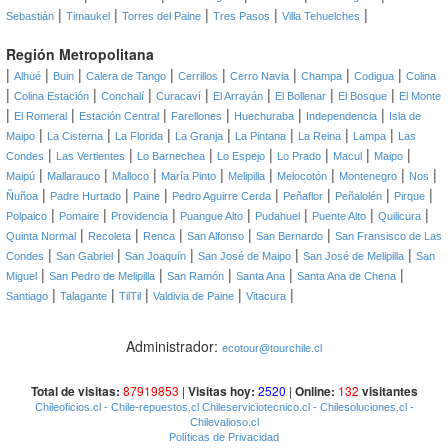
|
|
|
|
|
Sebastián
Timaukel
Torres del Paine
Tres Pasos
Villa Tehuelches
Región Metropolitana
|
|
|
|
|
|
|
|
Alhué
Buin
Calera de Tango
Cerrillos
Cerro Navia
Champa
Codigua
Colina
|
|
|
|
|
|
|
Colina Estación
Conchalí
Curacaví
El Arrayán
El Bollenar
El Bosque
El Monte
|
|
|
|
|
|
El Romeral
Estación Central
Farellones
Huechuraba
Independencia
Isla de
|
|
|
|
|
|
|
Maipo
La Cisterna
La Florida
La Granja
La Pintana
La Reina
Lampa
Las
|
|
|
|
|
|
|
Condes
Las Vertientes
Lo Barnechea
Lo Espejo
Lo Prado
Macul
Maipo
|
|
|
|
|
|
|
|
Maipú
Mallarauco
Malloco
María Pinto
Melipilla
Melocotón
Montenegro
Nos
|
|
|
|
|
|
|
Ñuñoa
Padre Hurtado
Paine
Pedro Aguirre Cerda
Peñaflor
Peñalolén
Pirque
|
|
|
|
|
|
|
Polpaico
Pomaire
Providencia
Puangue Alto
Pudahuel
Puente Alto
Quilicura
|
|
|
|
|
Quinta Normal
Recoleta
Renca
San Alfonso
San Bernardo
San Fransisco de Las
|
|
|
|
|
Condes
San Gabriel
San Joaquín
San José de Maipo
San José de Melipilla
San
|
|
|
|
|
Miguel
San Pedro de Melipilla
San Ramón
Santa Ana
Santa Ana de Chena
|
|
|
|
|
Santiago
Talagante
TilTil
Valdivia de Paine
Vitacura
Administrador:
ecotour@tourchile.cl
Total de visitas:
87919853
|
Visitas hoy:
2520
|
Online:
132
visitantes
Chileoficios.cl
- Chile-repuestos.cl
Chileserviciotecnico.cl
- Chilesoluciones.cl
-
Chilevalioso.cl
Políticas de Privacidad