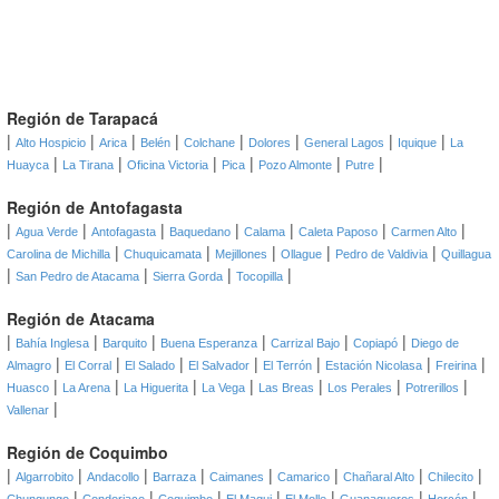
Región de Tarapacá
|
|
|
|
|
|
|
|
Alto Hospicio
Arica
Belén
Colchane
Dolores
General Lagos
Iquique
La
|
|
|
|
|
|
Huayca
La Tirana
Oficina Victoria
Pica
Pozo Almonte
Putre
Región de Antofagasta
|
|
|
|
|
|
|
Agua Verde
Antofagasta
Baquedano
Calama
Caleta Paposo
Carmen Alto
|
|
|
|
|
Carolina de Michilla
Chuquicamata
Mejillones
Ollague
Pedro de Valdivia
Quillagua
|
|
|
|
San Pedro de Atacama
Sierra Gorda
Tocopilla
Región de Atacama
|
|
|
|
|
|
Bahía Inglesa
Barquito
Buena Esperanza
Carrizal Bajo
Copiapó
Diego de
|
|
|
|
|
|
|
Almagro
El Corral
El Salado
El Salvador
El Terrón
Estación Nicolasa
Freirina
|
|
|
|
|
|
|
Huasco
La Arena
La Higuerita
La Vega
Las Breas
Los Perales
Potrerillos
|
Vallenar
Región de Coquimbo
|
|
|
|
|
|
|
|
Algarrobito
Andacollo
Barraza
Caimanes
Camarico
Chañaral Alto
Chilecito
|
|
|
|
|
|
|