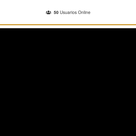
INGRESA A TU CUENTA
50
Usuarios Online
REGISTRATE