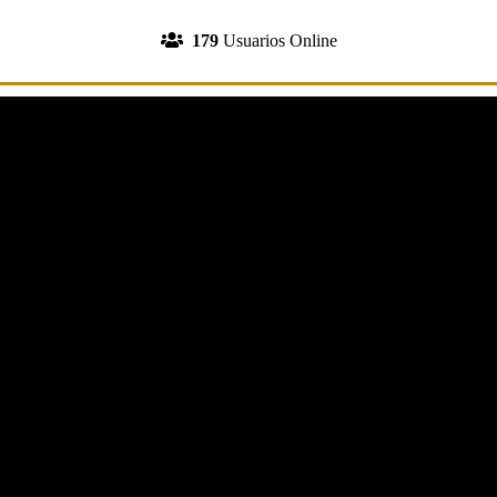
INGRESA A TU CUENTA
179
Usuarios Online
REGISTRATE