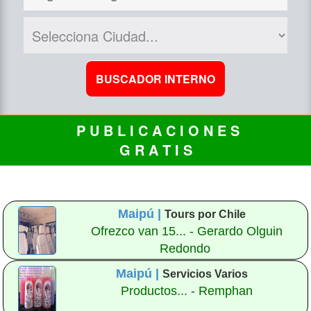
P U B L I C A C I O N E S
G R A T I S
Maipú |
Tours por Chile
Ofrezco van 15... - Gerardo Olguin
Redondo
Maipú |
Servicios Varios
Productos... - Remphan