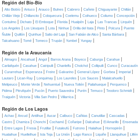
Región del Bío-Bío
|
|
|
|
|
|
|
|
|
Alto Biobío
Antuco
Arauco
Bulnes
Cabrero
Cañete
Chiguayante
Chillán
|
|
|
|
|
|
|
Chillán Viejo
Chillancito
Cobquecura
Coelemu
Coihueco
Coliumo
Concepción
|
|
|
|
|
|
|
|
Contulmo
Dichato
El Emboque
Florida
Hualpén
Laja
Las Trancas
Lirquén
|
|
|
|
|
|
|
Los Angeles
Los Lleuques
Lota
Ninhue
Orilla del Itata
Pinto
Polcura
Puente
|
|
|
|
|
|
Ñuble
Quillón
Quirihue
Salto del Laja
San Fabián de Alico
Santa Bárbara
|
|
|
|
|
|
Talcahuano
Tomé
Tomeco
Trupán
Yumbel
Yungay
Región de la Araucanía
|
|
|
|
|
|
|
|
Almagro
Ancahual
Angol
Barros Arana
Boyeco
Caburga
Carahue
|
|
|
|
|
|
|
Carilafquén
Casahue
Catripulli
Chanlelfu
Cholchol
Collipulli
Cunco
Curacautín
|
|
|
|
|
|
|
|
Curarrehue
Esperanza
Freire
Galvarino
General López
Gorbea
Imperial
|
|
|
|
|
|
Lautaro
Lican-Ray
Lonquimay
Los Laureles
Los Sauces
Malalcahuello
|
|
|
|
|
|
Melipeuco
Monte Verde
Nehuentué
Nueva Toltén
Pailahueque
Perquenco
|
|
|
|
|
|
|
Pidima
Pitrufquén
Pucón
Puerto Saavedra
Purén
Temuco
Teodoro Schmidt
|
|
|
|
Traiguén
Victoria
Villa San Pedro
Villarrica
Región de Los Lagos
|
|
|
|
|
|
|
|
|
Achao
Ancud
Antilhue
Aucar
Calbuco
Cañitas
Canutillar
Cascadas
|
|
|
|
|
|
|
Castro
Chamiza
Chonchi
Cochamó
Coñaripe
Dalcahue
El Amarillo
Ensenada
|
|
|
|
|
|
|
|
Entre Lagos
Fresia
Frutillar
Futaleufú
Futrono
Halaihue
Hornopirén
|
|
|
|
|
|
|
Hualaihue
Huellelhue
Isla Teja
La Unión
Lago Ranco
Liquiñe
Llanquihue
Llifén