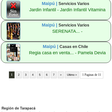
Maipú |
Servicios Varios
Jardin Infantil - Jardin Infantil Vitamina
Maipú |
Servicios Varios
SERENATA... -
Maipú |
Casas en Chile
Regia casa en venta... - Pamela Devia
1
1 Paginas de 11
2
3
4
5
6
7
>
Ultimo >
Región de Tarapacá