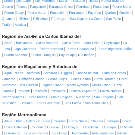
|
|
|
|
|
|
|
|
Lliuco
Los Lagos
Los Muermos
Maullín
Neltume
Niebla
Nueva Braunau
|
|
|
|
|
|
Osorno
Palena
Panguipulli
Paraguay Chico
Petrohue
Pucatrihue
Puerto Montt
|
|
|
|
|
|
|
|
Puerto Octay
Puerto Varas
Puqueldón
Purranque
Puyehue
Queilén
Quellón
|
|
|
|
|
|
Quemchi
Riñihue
Riñinahue
Río Negro
San Juan de La Costa
San Pablo
|
|
Trafún
Valdivia
Región de Ais�n de Carlos Ibánez del
|
|
|
|
|
|
|
Aisén
Balmaceda
Caleta Andrade
Caleta Tortel
Chile Chico
Coyhaique
La
|
|
|
|
Junta
Lago Cochrane
Puerto Bertrand
Puerto Chacabuco
Puerto Ingeniero Ibañez
|
|
|
|
|
Puerto Sanchez
Puerto Tranquilo
Puyuhuapi
Río Ibañez
Región de Magallanes y Antártica de
|
|
|
|
|
|
Agua Fresca
Antártica
Bernardo O'Higgins
Cabeza de Mar
Cabo de Hornos
|
|
|
|
|
Cameron
Cañadón Grande
Casas Viejas
Cerro Castillo
Cerro Dorotea
Cerro
|
|
|
|
|
Sombrero
Isla Dawson
Laguna Blanca
Monte Aymond
Morro Chico
Oazy
|
|
|
|
|
|
Harbour
Porvenir
Posesión
Primavera
Primera Angostura
Puerto Natales
|
|
|
|
|
Puerto Williams
Punta Arenas
Punta Delgada
Río Verde
San Gregorio
San
|
|
|
|
|
Sebastián
Timaukel
Torres del Paine
Tres Pasos
Villa Tehuelches
Región Metropolitana
|
|
|
|
|
|
|
|
Alhué
Buin
Calera de Tango
Cerrillos
Cerro Navia
Champa
Codigua
Colina
|
|
|
|
|
|
|
Colina Estación
Conchalí
Curacaví
El Arrayán
El Bollenar
El Bosque
El Monte
|
|
|
|
|
|
El Romeral
Estación Central
Farellones
Huechuraba
Independencia
Isla de