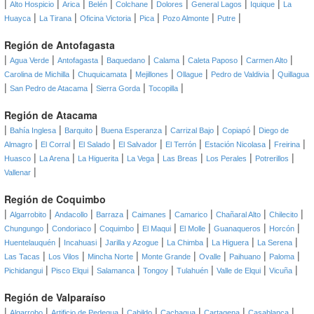
|
|
|
|
|
|
|
|
Alto Hospicio
Arica
Belén
Colchane
Dolores
General Lagos
Iquique
La
|
|
|
|
|
|
Huayca
La Tirana
Oficina Victoria
Pica
Pozo Almonte
Putre
Región de Antofagasta
|
|
|
|
|
|
|
Agua Verde
Antofagasta
Baquedano
Calama
Caleta Paposo
Carmen Alto
|
|
|
|
|
Carolina de Michilla
Chuquicamata
Mejillones
Ollague
Pedro de Valdivia
Quillagua
|
|
|
|
San Pedro de Atacama
Sierra Gorda
Tocopilla
Región de Atacama
|
|
|
|
|
|
Bahía Inglesa
Barquito
Buena Esperanza
Carrizal Bajo
Copiapó
Diego de
|
|
|
|
|
|
|
Almagro
El Corral
El Salado
El Salvador
El Terrón
Estación Nicolasa
Freirina
|
|
|
|
|
|
|
Huasco
La Arena
La Higuerita
La Vega
Las Breas
Los Perales
Potrerillos
|
Vallenar
Región de Coquimbo
|
|
|
|
|
|
|
|
Algarrobito
Andacollo
Barraza
Caimanes
Camarico
Chañaral Alto
Chilecito
|
|
|
|
|
|
|
Chungungo
Condoriaco
Coquimbo
El Maqui
El Molle
Guanaqueros
Horcón
|
|
|
|
|
|
Huentelauquén
Incahuasi
Jarilla y Azogue
La Chimba
La Higuera
La Serena
|
|
|
|
|
|
|
Las Tacas
Los Vilos
Mincha Norte
Monte Grande
Ovalle
Paihuano
Paloma
|
|
|
|
|
|
|
Pichidangui
Pisco Elqui
Salamanca
Tongoy
Tulahuén
Valle de Elqui
Vicuña
Región de Valparaíso
|
|
|
|
|
|
|
Algarrobo
Artificio de Pedegua
Cabildo
Cachagua
Cartagena
Casablanca