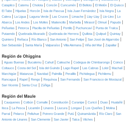
|
|
|
|
|
|
|
|
Catapilco
Catemu
Cholota
Concón
Cuncumén
El Belloto
El Melón
El Quisco
|
|
|
|
|
|
El Tabo
Hijuelas
Horcón
Isla de Pascua
Isla Juan Fernández
Isla Negra
La
|
|
|
|
|
|
|
Calera
La Ligua
Laguna Verde
Las Cruces
Limache
Llay-Llay
Llo-Lleo
Lo
|
|
|
|
|
|
|
|
Abarca
Los Andes
Los Molles
Maitencillo
Marbella
Mirasol
Olmué
Papudo
|
|
|
|
|
|
Peñuelas
Petorca
Placilla de Peñuelas
Portillo
Puchuncaví
Punta de Tralca
|
|
|
|
|
|
Putaendo
Quebrada Alvarado
Quebrada de Herrera
Quillota
Quilpué
Quintay
|
|
|
|
|
|
Quintero
Reñaca
Río Blanco
San Antonio
San Felipe
San José de Algarrobo
|
|
|
|
|
|
San Sebastián
Santa María
Valparaíso
Villa Alemana
Viña del Mar
Zapallar
Región de Ohiggins
|
|
|
|
|
|
|
Aguas Buenas
Bucalemu
Cahuil
Caleuche
Codegua de Chimbarongo
Coinco
|
|
|
|
|
|
|
Coltauco
Costa del Sol
Isla del Guindo
Lago Rapel
Las Cabras
Lolol
Machalí
|
|
|
|
|
|
|
Marchigüe
Matanzas
Navidad
Palmilla
Peralillo
Pichidegua
Pichilemu
|
|
|
|
|
|
Rancagua
Rapel
Rengo
Requínoa
San Fernando
San Francisco de Mostazal
|
|
|
San Vicente
Santa Cruz
Zúñiga
Región del Maule
|
|
|
|
|
|
|
|
|
Cauquenes
Colbún
Comalle
Constitución
Curanipe
Curicó
Duao
Hualañé
|
|
|
|
|
|
|
|
Iloca
La Pesca
Licantén
Linares
Liucura
Longaví
Los Queñes
Molina
|
|
|
|
|
|
|
Parral
Pelarco
Pelluhue
Potrero Grande
Putú
Quinamávida
Río Claro
San
|
|
|
|
|
Antonio de Linares
San Clemente
San Javier
Talca
Vilches