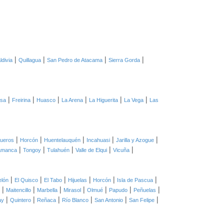
|
|
|
|
ldivia
Quillagua
San Pedro de Atacama
Sierra Gorda
|
|
|
|
|
|
asa
Freirina
Huasco
La Arena
La Higuerita
La Vega
Las
|
|
|
|
|
ueros
Horcón
Huentelauquén
Incahuasi
Jarilla y Azogue
|
|
|
|
|
amanca
Tongoy
Tulahuén
Valle de Elqui
Vicuña
|
|
|
|
|
|
elón
El Quisco
El Tabo
Hijuelas
Horcón
Isla de Pascua
|
|
|
|
|
|
|
Maitencillo
Marbella
Mirasol
Olmué
Papudo
Peñuelas
|
|
|
|
|
|
ay
Quintero
Reñaca
Río Blanco
San Antonio
San Felipe