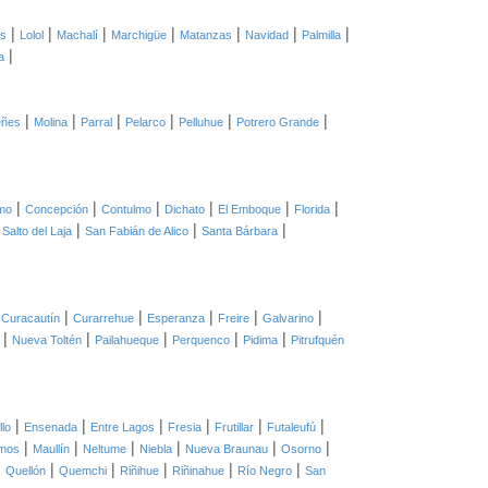
|
|
|
|
|
|
|
as
Lolol
Machalí
Marchigüe
Matanzas
Navidad
Palmilla
|
a
|
|
|
|
|
|
eñes
Molina
Parral
Pelarco
Pelluhue
Potrero Grande
|
|
|
|
|
|
mo
Concepción
Contulmo
Dichato
El Emboque
Florida
|
|
|
|
Salto del Laja
San Fabián de Alico
Santa Bárbara
|
|
|
|
|
|
Curacautín
Curarrehue
Esperanza
Freire
Galvarino
|
|
|
|
|
Nueva Toltén
Pailahueque
Perquenco
Pidima
Pitrufquén
|
|
|
|
|
|
llo
Ensenada
Entre Lagos
Fresia
Frutillar
Futaleufú
|
|
|
|
|
|
mos
Maullín
Neltume
Niebla
Nueva Braunau
Osorno
|
|
|
|
|
|
Quellón
Quemchi
Riñihue
Riñinahue
Río Negro
San