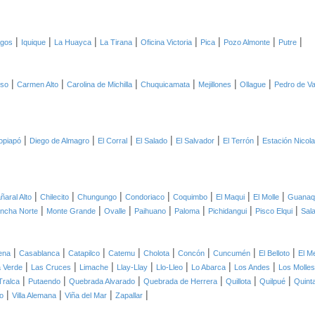
|
|
|
|
|
|
|
|
agos
Iquique
La Huayca
La Tirana
Oficina Victoria
Pica
Pozo Almonte
Putre
|
|
|
|
|
|
oso
Carmen Alto
Carolina de Michilla
Chuquicamata
Mejillones
Ollague
Pedro de Va
|
|
|
|
|
|
opiapó
Diego de Almagro
El Corral
El Salado
El Salvador
El Terrón
Estación Nicol
|
|
|
|
|
|
|
ñaral Alto
Chilecito
Chungungo
Condoriaco
Coquimbo
El Maqui
El Molle
Guanaq
|
|
|
|
|
|
|
ncha Norte
Monte Grande
Ovalle
Paihuano
Paloma
Pichidangui
Pisco Elqui
Sal
|
|
|
|
|
|
|
|
ena
Casablanca
Catapilco
Catemu
Cholota
Concón
Cuncumén
El Belloto
El M
|
|
|
|
|
|
|
 Verde
Las Cruces
Limache
Llay-Llay
Llo-Lleo
Lo Abarca
Los Andes
Los Molles
|
|
|
|
|
|
Tralca
Putaendo
Quebrada Alvarado
Quebrada de Herrera
Quillota
Quilpué
Quint
|
|
|
|
o
Villa Alemana
Viña del Mar
Zapallar