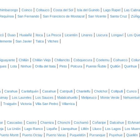
|
|
|
|
|
|
himbarongo
Coinco
Coltauco
Costa del Sol
Isla del Guindo
Lago Rapel
Las Cabr
|
|
|
|
|
Requínoa
San Fernando
San Francisco de Mostazal
San Vicente
Santa Cruz
Zúñig
|
|
|
|
|
|
|
|
|
icó
Duao
Hualañé
Iloca
La Pesca
Licantén
Linares
Liucura
Longaví
Los Qu
|
|
|
|
lemente
San Javier
Talca
Vilches
|
|
|
|
|
|
|
iguayante
Chillán
Chillán Viejo
Chillancito
Cobquecura
Coelemu
Coihueco
Coliu
|
|
|
|
|
|
|
|
ques
Lota
Ninhue
Orilla del Itata
Pinto
Polcura
Puente Ñuble
Quillón
Quirihue
|
|
|
|
|
|
|
|
a
Carahue
Carilafquén
Casahue
Catripulli
Chanlelfu
Cholchol
Collipulli
Cunco
|
|
|
|
|
|
uimay
Los Laureles
Los Sauces
Malalcahuello
Melipeuco
Monte Verde
Nehuentué
|
|
|
|
|
Traiguén
Victoria
Villa San Pedro
Villarrica
|
|
|
|
|
|
|
|
lar
Cascadas
Castro
Chamiza
Chonchi
Cochamó
Coñaripe
Dalcahue
El Amari
|
|
|
|
|
|
|
|
eja
La Unión
Lago Ranco
Liquiñe
Llanquihue
Llifén
Lliuco
Los Lagos
Los Muer
|
|
|
|
|
|
Puerto Montt
Puerto Octay
Puerto Varas
Puqueldón
Purranque
Puyehue
Queilén