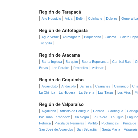
Región de Tarapacá
|
|
|
|
|
|
Alto Hospicio
Arica
Belén
Colchane
Dolores
General L
Región de Antofagasta
|
|
|
|
|
Agua Verde
Antofagasta
Baquedano
Calama
Caleta Pap
|
Tocopilla
Región de Atacama
|
|
|
|
|
Bahía Inglesa
Barquito
Buena Esperanza
Carrizal Bajo
C
|
|
|
|
Breas
Los Perales
Potrerillos
Vallenar
Región de Coquimbo
|
|
|
|
|
|
Algarrobito
Andacollo
Barraza
Caimanes
Camarico
Cha
|
|
|
|
|
La Chimba
La Higuera
La Serena
Las Tacas
Los Vilos
Mi
Región de Valparaíso
|
|
|
|
|
Algarrobo
Artificio de Pedegua
Cabildo
Cachagua
Cartag
|
|
|
|
Isla Juan Fernández
Isla Negra
La Calera
La Ligua
Laguna
|
|
|
|
Petorca
Placilla de Peñuelas
Portillo
Puchuncaví
Punta de 
|
|
|
San José de Algarrobo
San Sebastián
Santa María
Valparaís