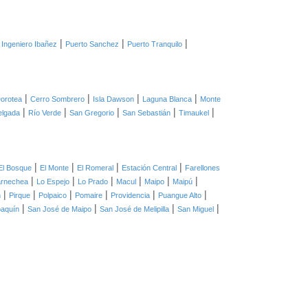
|
|
|
 Ingeniero Ibañez
Puerto Sanchez
Puerto Tranquilo
|
|
|
|
orotea
Cerro Sombrero
Isla Dawson
Laguna Blanca
Monte
|
|
|
|
|
elgada
Río Verde
San Gregorio
San Sebastián
Timaukel
|
|
|
|
El Bosque
El Monte
El Romeral
Estación Central
Farellones
|
|
|
|
|
|
arnechea
Lo Espejo
Lo Prado
Macul
Maipo
Maipú
|
|
|
|
|
|
n
Pirque
Polpaico
Pomaire
Providencia
Puangue Alto
|
|
|
|
oaquín
San José de Maipo
San José de Melipilla
San Miguel