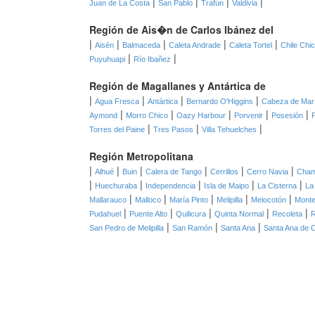
|
|
|
|
Juan de La Costa
San Pablo
Trafún
Valdivia
Región de Ais�n de Carlos Ibánez del
|
|
|
|
|
Aisén
Balmaceda
Caleta Andrade
Caleta Tortel
Chile Chi
|
|
Puyuhuapi
Río Ibañez
Región de Magallanes y Antártica de
|
|
|
|
Agua Fresca
Antártica
Bernardo O'Higgins
Cabeza de Mar
|
|
|
|
|
Aymond
Morro Chico
Oazy Harbour
Porvenir
Posesión
|
|
|
Torres del Paine
Tres Pasos
Villa Tehuelches
Región Metropolitana
|
|
|
|
|
|
Alhué
Buin
Calera de Tango
Cerrillos
Cerro Navia
Cha
|
|
|
|
|
Huechuraba
Independencia
Isla de Maipo
La Cisterna
La
|
|
|
|
|
Mallarauco
Malloco
María Pinto
Melipilla
Melocotón
Monte
|
|
|
|
|
Pudahuel
Puente Alto
Quilicura
Quinta Normal
Recoleta
|
|
|
San Pedro de Melipilla
San Ramón
Santa Ana
Santa Ana de 