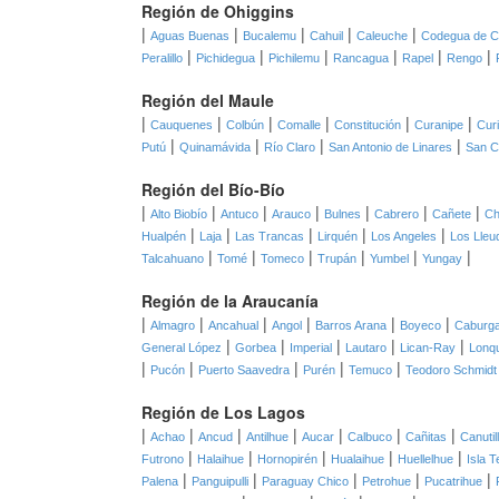
Región de Ohiggins
|
|
|
|
|
Aguas Buenas
Bucalemu
Cahuil
Caleuche
Codegua de C
|
|
|
|
|
|
Peralillo
Pichidegua
Pichilemu
Rancagua
Rapel
Rengo
Región del Maule
|
|
|
|
|
|
Cauquenes
Colbún
Comalle
Constitución
Curanipe
Cur
|
|
|
|
Putú
Quinamávida
Río Claro
San Antonio de Linares
San C
Región del Bío-Bío
|
|
|
|
|
|
|
Alto Biobío
Antuco
Arauco
Bulnes
Cabrero
Cañete
Ch
|
|
|
|
|
Hualpén
Laja
Las Trancas
Lirquén
Los Angeles
Los Lleu
|
|
|
|
|
|
Talcahuano
Tomé
Tomeco
Trupán
Yumbel
Yungay
Región de la Araucanía
|
|
|
|
|
|
Almagro
Ancahual
Angol
Barros Arana
Boyeco
Caburg
|
|
|
|
|
General López
Gorbea
Imperial
Lautaro
Lican-Ray
Lonq
|
|
|
|
|
Pucón
Puerto Saavedra
Purén
Temuco
Teodoro Schmidt
Región de Los Lagos
|
|
|
|
|
|
|
Achao
Ancud
Antilhue
Aucar
Calbuco
Cañitas
Canutil
|
|
|
|
|
Futrono
Halaihue
Hornopirén
Hualaihue
Huellelhue
Isla T
|
|
|
|
|
Palena
Panguipulli
Paraguay Chico
Petrohue
Pucatrihue