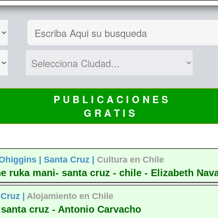
P U B L I C A C I O N E S
G R A T I S
Ohiggins |
Santa Cruz |
Cultura en Chile
ruka mani- santa cruz - chile - Elizabeth Nav
 Cruz |
Alojamiento en Chile
 santa cruz - Antonio Carvacho