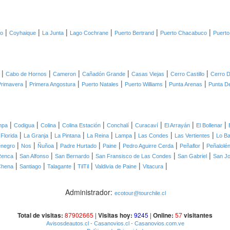
|
|
|
|
|
|
co
Coyhaique
La Junta
Lago Cochrane
Puerto Bertrand
Puerto Chacabuco
Puerto
|
|
|
|
|
|
Cabo de Hornos
Cameron
Cañadón Grande
Casas Viejas
Cerro Castillo
Cerro D
|
|
|
|
|
Primavera
Primera Angostura
Puerto Natales
Puerto Williams
Punta Arenas
Punta D
|
|
|
|
|
|
|
|
mpa
Codigua
Colina
Colina Estación
Conchalí
Curacaví
El Arrayán
El Bollenar
|
|
|
|
|
|
|
 Florida
La Granja
La Pintana
La Reina
Lampa
Las Condes
Las Vertientes
Lo B
|
|
|
|
|
|
|
negro
Nos
Ñuñoa
Padre Hurtado
Paine
Pedro Aguirre Cerda
Peñaflor
Peñalolé
|
|
|
|
|
Renca
San Alfonso
San Bernardo
San Fransisco de Las Condes
San Gabriel
San J
|
|
|
|
|
|
Chena
Santiago
Talagante
TilTil
Valdivia de Paine
Vitacura
Administrador:
ecotour@tourchile.cl
Total de visitas:
87902665
|
Visitas hoy:
9245
|
Online:
57
visitantes
Avisosdeautos.cl
- Casanovios.cl
- Casanovios.com.ve