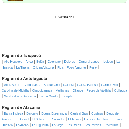
1 Paginas de 1
Región de Tarapacá
|
|
|
|
|
|
|
|
Alto Hospicio
Arica
Belén
Colchane
Dolores
General Lagos
Iquique
La
|
|
|
|
|
|
Huayca
La Tirana
Oficina Victoria
Pica
Pozo Almonte
Putre
Región de Antofagasta
|
|
|
|
|
|
|
Agua Verde
Antofagasta
Baquedano
Calama
Caleta Paposo
Carmen Alto
|
|
|
|
|
Carolina de Michilla
Chuquicamata
Mejillones
Ollague
Pedro de Valdivia
Quillagua
|
|
|
|
San Pedro de Atacama
Sierra Gorda
Tocopilla
Región de Atacama
|
|
|
|
|
|
Bahía Inglesa
Barquito
Buena Esperanza
Carrizal Bajo
Copiapó
Diego de
|
|
|
|
|
|
|
Almagro
El Corral
El Salado
El Salvador
El Terrón
Estación Nicolasa
Freirina
|
|
|
|
|
|
|
Huasco
La Arena
La Higuerita
La Vega
Las Breas
Los Perales
Potrerillos