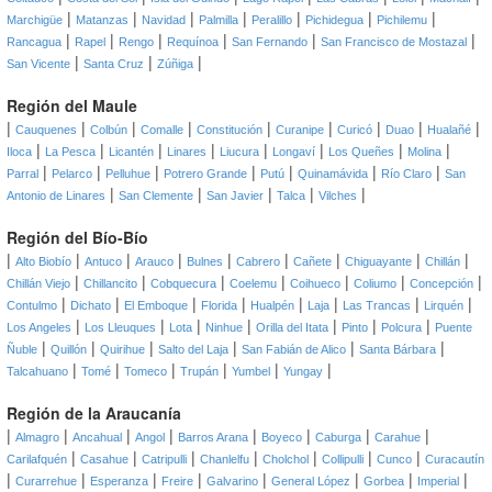
|
|
|
|
|
|
|
Marchigüe
Matanzas
Navidad
Palmilla
Peralillo
Pichidegua
Pichilemu
|
|
|
|
|
|
Rancagua
Rapel
Rengo
Requínoa
San Fernando
San Francisco de Mostazal
|
|
|
San Vicente
Santa Cruz
Zúñiga
Región del Maule
|
|
|
|
|
|
|
|
|
Cauquenes
Colbún
Comalle
Constitución
Curanipe
Curicó
Duao
Hualañé
|
|
|
|
|
|
|
|
Iloca
La Pesca
Licantén
Linares
Liucura
Longaví
Los Queñes
Molina
|
|
|
|
|
|
|
Parral
Pelarco
Pelluhue
Potrero Grande
Putú
Quinamávida
Río Claro
San
|
|
|
|
|
Antonio de Linares
San Clemente
San Javier
Talca
Vilches
Región del Bío-Bío
|
|
|
|
|
|
|
|
|
Alto Biobío
Antuco
Arauco
Bulnes
Cabrero
Cañete
Chiguayante
Chillán
|
|
|
|
|
|
|
Chillán Viejo
Chillancito
Cobquecura
Coelemu
Coihueco
Coliumo
Concepción
|
|
|
|
|
|
|
|
Contulmo
Dichato
El Emboque
Florida
Hualpén
Laja
Las Trancas
Lirquén
|
|
|
|
|
|
|
Los Angeles
Los Lleuques
Lota
Ninhue
Orilla del Itata
Pinto
Polcura
Puente
|
|
|
|
|
|
Ñuble
Quillón
Quirihue
Salto del Laja
San Fabián de Alico
Santa Bárbara
|
|
|
|
|
|
Talcahuano
Tomé
Tomeco
Trupán
Yumbel
Yungay
Región de la Araucanía
|
|
|
|
|
|
|
|
Almagro
Ancahual
Angol
Barros Arana
Boyeco
Caburga
Carahue
|
|
|
|
|
|
|
Carilafquén
Casahue
Catripulli
Chanlelfu
Cholchol
Collipulli
Cunco
Curacautín
|
|
|
|
|
|
|
|
Curarrehue
Esperanza
Freire
Galvarino
General López
Gorbea
Imperial