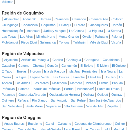
|
Vallenar
Región de Coquimbo
|
|
|
|
|
|
|
|
Algarrobito
Andacollo
Barraza
Caimanes
Camarico
Chañaral Alto
Chilecito
|
|
|
|
|
|
|
Chungungo
Condoriaco
Coquimbo
El Maqui
El Molle
Guanaqueros
Horcón
|
|
|
|
|
|
Huentelauquén
Incahuasi
Jarilla y Azogue
La Chimba
La Higuera
La Serena
|
|
|
|
|
|
|
Las Tacas
Los Vilos
Mincha Norte
Monte Grande
Ovalle
Paihuano
Paloma
|
|
|
|
|
|
|
Pichidangui
Pisco Elqui
Salamanca
Tongoy
Tulahuén
Valle de Elqui
Vicuña
Región de Valparaíso
|
|
|
|
|
|
|
Algarrobo
Artificio de Pedegua
Cabildo
Cachagua
Cartagena
Casablanca
|
|
|
|
|
|
|
|
Catapilco
Catemu
Cholota
Concón
Cuncumén
El Belloto
El Melón
El Quisco
|
|
|
|
|
|
El Tabo
Hijuelas
Horcón
Isla de Pascua
Isla Juan Fernández
Isla Negra
La
|
|
|
|
|
|
|
Calera
La Ligua
Laguna Verde
Las Cruces
Limache
Llay-Llay
Llo-Lleo
Lo
|
|
|
|
|
|
|
|
Abarca
Los Andes
Los Molles
Maitencillo
Marbella
Mirasol
Olmué
Papudo
|
|
|
|
|
|
Peñuelas
Petorca
Placilla de Peñuelas
Portillo
Puchuncaví
Punta de Tralca
|
|
|
|
|
|
Putaendo
Quebrada Alvarado
Quebrada de Herrera
Quillota
Quilpué
Quintay
|
|
|
|
|
|
Quintero
Reñaca
Río Blanco
San Antonio
San Felipe
San José de Algarrobo
|
|
|
|
|
|
San Sebastián
Santa María
Valparaíso
Villa Alemana
Viña del Mar
Zapallar
Región de Ohiggins
|
|
|
|
|
|
|
Aguas Buenas
Bucalemu
Cahuil
Caleuche
Codegua de Chimbarongo
Coinco
|
|
|
|
|
|
|
Coltauco
Costa del Sol
Isla del Guindo
Lago Rapel
Las Cabras
Lolol
Machalí