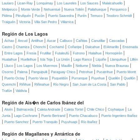
|
|
|
|
|
|
Lautaro
Lican-Ray
Lonquimay
Los Laureles
Los Sauces
Malalcahuello
|
|
|
|
|
|
Melipeuco
Monte Verde
Nehuentué
Nueva Toltén
Pailahueque
Perquenco
|
|
|
|
|
|
|
Pidima
Pitrufquén
Pucón
Puerto Saavedra
Purén
Temuco
Teodoro Schmidt
|
|
|
|
Traiguén
Victoria
Villa San Pedro
Villarrica
Región de Los Lagos
|
|
|
|
|
|
|
|
|
Achao
Ancud
Antilhue
Aucar
Calbuco
Cañitas
Canutillar
Cascadas
|
|
|
|
|
|
|
Castro
Chamiza
Chonchi
Cochamó
Coñaripe
Dalcahue
El Amarillo
Ensenada
|
|
|
|
|
|
|
|
Entre Lagos
Fresia
Frutillar
Futaleufú
Futrono
Halaihue
Hornopirén
|
|
|
|
|
|
|
Hualaihue
Huellelhue
Isla Teja
La Unión
Lago Ranco
Liquiñe
Llanquihue
Llifén
|
|
|
|
|
|
|
|
Lliuco
Los Lagos
Los Muermos
Maullín
Neltume
Niebla
Nueva Braunau
|
|
|
|
|
|
Osorno
Palena
Panguipulli
Paraguay Chico
Petrohue
Pucatrihue
Puerto Montt
|
|
|
|
|
|
|
|
Puerto Octay
Puerto Varas
Puqueldón
Purranque
Puyehue
Queilén
Quellón
|
|
|
|
|
|
Quemchi
Riñihue
Riñinahue
Río Negro
San Juan de La Costa
San Pablo
|
|
Trafún
Valdivia
Región de Ais�n de Carlos Ibánez del
|
|
|
|
|
|
|
Aisén
Balmaceda
Caleta Andrade
Caleta Tortel
Chile Chico
Coyhaique
La
|
|
|
|
Junta
Lago Cochrane
Puerto Bertrand
Puerto Chacabuco
Puerto Ingeniero Ibañez
|
|
|
|
|
Puerto Sanchez
Puerto Tranquilo
Puyuhuapi
Río Ibañez
Región de Magallanes y Antártica de