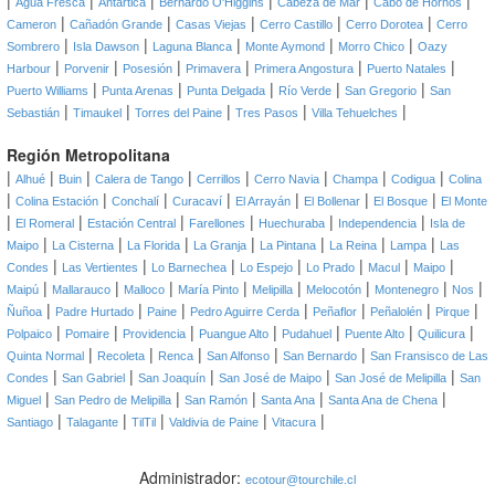
|
|
|
|
|
|
Agua Fresca
Antártica
Bernardo O'Higgins
Cabeza de Mar
Cabo de Hornos
|
|
|
|
|
Cameron
Cañadón Grande
Casas Viejas
Cerro Castillo
Cerro Dorotea
Cerro
|
|
|
|
|
Sombrero
Isla Dawson
Laguna Blanca
Monte Aymond
Morro Chico
Oazy
|
|
|
|
|
|
Harbour
Porvenir
Posesión
Primavera
Primera Angostura
Puerto Natales
|
|
|
|
|
Puerto Williams
Punta Arenas
Punta Delgada
Río Verde
San Gregorio
San
|
|
|
|
|
Sebastián
Timaukel
Torres del Paine
Tres Pasos
Villa Tehuelches
Región Metropolitana
|
|
|
|
|
|
|
|
Alhué
Buin
Calera de Tango
Cerrillos
Cerro Navia
Champa
Codigua
Colina
|
|
|
|
|
|
|
Colina Estación
Conchalí
Curacaví
El Arrayán
El Bollenar
El Bosque
El Monte
|
|
|
|
|
|
El Romeral
Estación Central
Farellones
Huechuraba
Independencia
Isla de
|
|
|
|
|
|
|
Maipo
La Cisterna
La Florida
La Granja
La Pintana
La Reina
Lampa
Las
|
|
|
|
|
|
|
Condes
Las Vertientes
Lo Barnechea
Lo Espejo
Lo Prado
Macul
Maipo
|
|
|
|
|
|
|
|
Maipú
Mallarauco
Malloco
María Pinto
Melipilla
Melocotón
Montenegro
Nos
|
|
|
|
|
|
|
Ñuñoa
Padre Hurtado
Paine
Pedro Aguirre Cerda
Peñaflor
Peñalolén
Pirque
|
|
|
|
|
|
|
Polpaico
Pomaire
Providencia
Puangue Alto
Pudahuel
Puente Alto
Quilicura
|
|
|
|
|
Quinta Normal
Recoleta
Renca
San Alfonso
San Bernardo
San Fransisco de Las
|
|
|
|
|
Condes
San Gabriel
San Joaquín
San José de Maipo
San José de Melipilla
San
|
|
|
|
|
Miguel
San Pedro de Melipilla
San Ramón
Santa Ana
Santa Ana de Chena
|
|
|
|
|
Santiago
Talagante
TilTil
Valdivia de Paine
Vitacura
Administrador:
ecotour@tourchile.cl