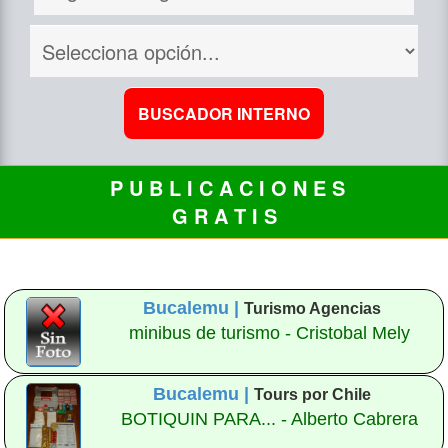
P U B L I C A C I O N E S
G R A T I S
Bucalemu |
Turismo Agencias
minibus de turismo - Cristobal Mely
Bucalemu |
Tours por Chile
BOTIQUIN PARA... - Alberto Cabrera