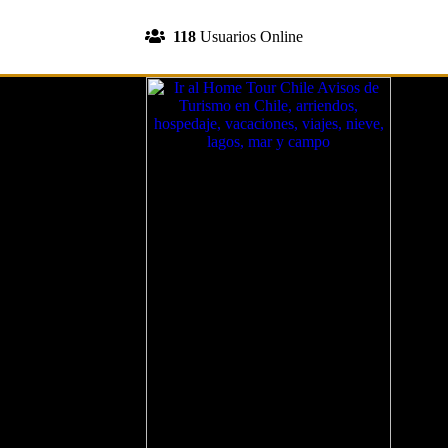
INGRESA A TU CUENTA
118
Usuarios Online
REGISTRATE