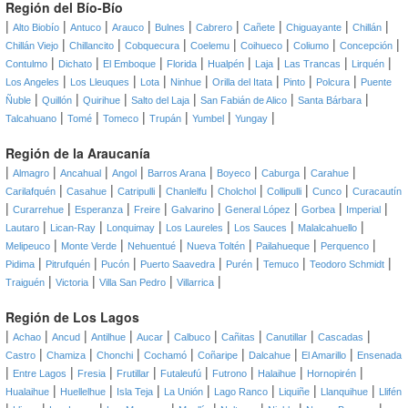
Región del Bío-Bío
|
|
|
|
|
|
|
|
|
Alto Biobío
Antuco
Arauco
Bulnes
Cabrero
Cañete
Chiguayante
Chillán
|
|
|
|
|
|
|
Chillán Viejo
Chillancito
Cobquecura
Coelemu
Coihueco
Coliumo
Concepción
|
|
|
|
|
|
|
|
Contulmo
Dichato
El Emboque
Florida
Hualpén
Laja
Las Trancas
Lirquén
|
|
|
|
|
|
|
Los Angeles
Los Lleuques
Lota
Ninhue
Orilla del Itata
Pinto
Polcura
Puente
|
|
|
|
|
|
Ñuble
Quillón
Quirihue
Salto del Laja
San Fabián de Alico
Santa Bárbara
|
|
|
|
|
|
Talcahuano
Tomé
Tomeco
Trupán
Yumbel
Yungay
Región de la Araucanía
|
|
|
|
|
|
|
|
Almagro
Ancahual
Angol
Barros Arana
Boyeco
Caburga
Carahue
|
|
|
|
|
|
|
Carilafquén
Casahue
Catripulli
Chanlelfu
Cholchol
Collipulli
Cunco
Curacautín
|
|
|
|
|
|
|
|
Curarrehue
Esperanza
Freire
Galvarino
General López
Gorbea
Imperial
|
|
|
|
|
|
Lautaro
Lican-Ray
Lonquimay
Los Laureles
Los Sauces
Malalcahuello
|
|
|
|
|
|
Melipeuco
Monte Verde
Nehuentué
Nueva Toltén
Pailahueque
Perquenco
|
|
|
|
|
|
|
Pidima
Pitrufquén
Pucón
Puerto Saavedra
Purén
Temuco
Teodoro Schmidt
|
|
|
|
Traiguén
Victoria
Villa San Pedro
Villarrica
Región de Los Lagos
|
|
|
|
|
|
|
|
|
Achao
Ancud
Antilhue
Aucar
Calbuco
Cañitas
Canutillar
Cascadas
|
|
|
|
|
|
|
Castro
Chamiza
Chonchi
Cochamó
Coñaripe
Dalcahue
El Amarillo
Ensenada
|
|
|
|
|
|
|
|
Entre Lagos
Fresia
Frutillar
Futaleufú
Futrono
Halaihue
Hornopirén
|
|
|
|
|
|
|
Hualaihue
Huellelhue
Isla Teja
La Unión
Lago Ranco
Liquiñe
Llanquihue
Llifén