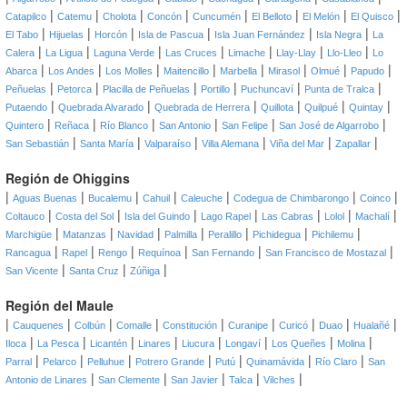
|
|
|
|
|
|
|
|
Catapilco
Catemu
Cholota
Concón
Cuncumén
El Belloto
El Melón
El Quisco
|
|
|
|
|
|
El Tabo
Hijuelas
Horcón
Isla de Pascua
Isla Juan Fernández
Isla Negra
La
|
|
|
|
|
|
|
Calera
La Ligua
Laguna Verde
Las Cruces
Limache
Llay-Llay
Llo-Lleo
Lo
|
|
|
|
|
|
|
|
Abarca
Los Andes
Los Molles
Maitencillo
Marbella
Mirasol
Olmué
Papudo
|
|
|
|
|
|
Peñuelas
Petorca
Placilla de Peñuelas
Portillo
Puchuncaví
Punta de Tralca
|
|
|
|
|
|
Putaendo
Quebrada Alvarado
Quebrada de Herrera
Quillota
Quilpué
Quintay
|
|
|
|
|
|
Quintero
Reñaca
Río Blanco
San Antonio
San Felipe
San José de Algarrobo
|
|
|
|
|
|
San Sebastián
Santa María
Valparaíso
Villa Alemana
Viña del Mar
Zapallar
Región de Ohiggins
|
|
|
|
|
|
|
Aguas Buenas
Bucalemu
Cahuil
Caleuche
Codegua de Chimbarongo
Coinco
|
|
|
|
|
|
|
Coltauco
Costa del Sol
Isla del Guindo
Lago Rapel
Las Cabras
Lolol
Machalí
|
|
|
|
|
|
|
Marchigüe
Matanzas
Navidad
Palmilla
Peralillo
Pichidegua
Pichilemu
|
|
|
|
|
|
Rancagua
Rapel
Rengo
Requínoa
San Fernando
San Francisco de Mostazal
|
|
|
San Vicente
Santa Cruz
Zúñiga
Región del Maule
|
|
|
|
|
|
|
|
|
Cauquenes
Colbún
Comalle
Constitución
Curanipe
Curicó
Duao
Hualañé
|
|
|
|
|
|
|
|
Iloca
La Pesca
Licantén
Linares
Liucura
Longaví
Los Queñes
Molina
|
|
|
|
|
|
|
Parral
Pelarco
Pelluhue
Potrero Grande
Putú
Quinamávida
Río Claro
San
|
|
|
|
|
Antonio de Linares
San Clemente
San Javier
Talca
Vilches