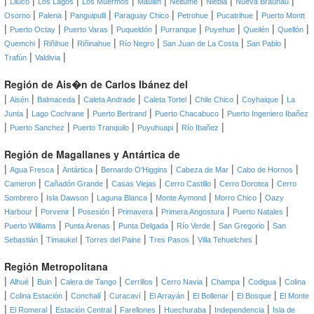
|
|
|
|
|
|
|
|
Lliuco
Los Lagos
Los Muermos
Maullín
Neltume
Niebla
Nueva Braunau
|
|
|
|
|
|
Osorno
Palena
Panguipulli
Paraguay Chico
Petrohue
Pucatrihue
Puerto Montt
|
|
|
|
|
|
|
|
Puerto Octay
Puerto Varas
Puqueldón
Purranque
Puyehue
Queilén
Quellón
|
|
|
|
|
|
Quemchi
Riñihue
Riñinahue
Río Negro
San Juan de La Costa
San Pablo
|
|
Trafún
Valdivia
Región de Ais�n de Carlos Ibánez del
|
|
|
|
|
|
|
Aisén
Balmaceda
Caleta Andrade
Caleta Tortel
Chile Chico
Coyhaique
La
|
|
|
|
Junta
Lago Cochrane
Puerto Bertrand
Puerto Chacabuco
Puerto Ingeniero Ibañez
|
|
|
|
|
Puerto Sanchez
Puerto Tranquilo
Puyuhuapi
Río Ibañez
Región de Magallanes y Antártica de
|
|
|
|
|
|
Agua Fresca
Antártica
Bernardo O'Higgins
Cabeza de Mar
Cabo de Hornos
|
|
|
|
|
Cameron
Cañadón Grande
Casas Viejas
Cerro Castillo
Cerro Dorotea
Cerro
|
|
|
|
|
Sombrero
Isla Dawson
Laguna Blanca
Monte Aymond
Morro Chico
Oazy
|
|
|
|
|
|
Harbour
Porvenir
Posesión
Primavera
Primera Angostura
Puerto Natales
|
|
|
|
|
Puerto Williams
Punta Arenas
Punta Delgada
Río Verde
San Gregorio
San
|
|
|
|
|
Sebastián
Timaukel
Torres del Paine
Tres Pasos
Villa Tehuelches
Región Metropolitana
|
|
|
|
|
|
|
|
Alhué
Buin
Calera de Tango
Cerrillos
Cerro Navia
Champa
Codigua
Colina
|
|
|
|
|
|
|
Colina Estación
Conchalí
Curacaví
El Arrayán
El Bollenar
El Bosque
El Monte
|
|
|
|
|
|
El Romeral
Estación Central
Farellones
Huechuraba
Independencia
Isla de