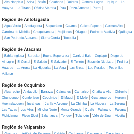
|
|
|
|
|
|
|
|
Alto Hospicio
Arica
Belén
Colchane
Dolores
General Lagos
Iquique
La
|
|
|
|
|
|
Huayca
La Tirana
Oficina Victoria
Pica
Pozo Almonte
Putre
Región de Antofagasta
|
|
|
|
|
|
|
Agua Verde
Antofagasta
Baquedano
Calama
Caleta Paposo
Carmen Alto
|
|
|
|
|
Carolina de Michilla
Chuquicamata
Mejillones
Ollague
Pedro de Valdivia
Quillagua
|
|
|
|
San Pedro de Atacama
Sierra Gorda
Tocopilla
Región de Atacama
|
|
|
|
|
|
Bahía Inglesa
Barquito
Buena Esperanza
Carrizal Bajo
Copiapó
Diego de
|
|
|
|
|
|
|
Almagro
El Corral
El Salado
El Salvador
El Terrón
Estación Nicolasa
Freirina
|
|
|
|
|
|
|
Huasco
La Arena
La Higuerita
La Vega
Las Breas
Los Perales
Potrerillos
|
Vallenar
Región de Coquimbo
|
|
|
|
|
|
|
|
Algarrobito
Andacollo
Barraza
Caimanes
Camarico
Chañaral Alto
Chilecito
|
|
|
|
|
|
|
Chungungo
Condoriaco
Coquimbo
El Maqui
El Molle
Guanaqueros
Horcón
|
|
|
|
|
|
Huentelauquén
Incahuasi
Jarilla y Azogue
La Chimba
La Higuera
La Serena
|
|
|
|
|
|
|
Las Tacas
Los Vilos
Mincha Norte
Monte Grande
Ovalle
Paihuano
Paloma
|
|
|
|
|
|
|
Pichidangui
Pisco Elqui
Salamanca
Tongoy
Tulahuén
Valle de Elqui
Vicuña
Región de Valparaíso
|
|
|
|
|
|
|
Algarrobo
Artificio de Pedegua
Cabildo
Cachagua
Cartagena
Casablanca