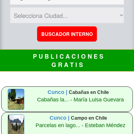
P U B L I C A C I O N E S
G R A T I S
Cunco |
Cabañas en Chile
Cabañas la... - María Luisa Guevara
Cunco |
Campo en Chile
Parcelas en lago... - Esteban Méndez