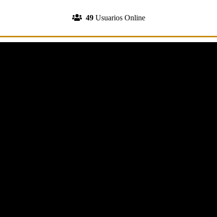
INGRESA A TU CUENTA
49
Usuarios Online
REGISTRATE