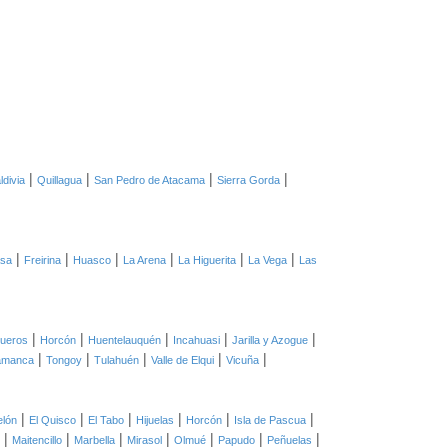
|
|
|
|
ldivia
Quillagua
San Pedro de Atacama
Sierra Gorda
|
|
|
|
|
|
asa
Freirina
Huasco
La Arena
La Higuerita
La Vega
Las
|
|
|
|
|
ueros
Horcón
Huentelauquén
Incahuasi
Jarilla y Azogue
|
|
|
|
|
amanca
Tongoy
Tulahuén
Valle de Elqui
Vicuña
|
|
|
|
|
|
elón
El Quisco
El Tabo
Hijuelas
Horcón
Isla de Pascua
|
|
|
|
|
|
|
Maitencillo
Marbella
Mirasol
Olmué
Papudo
Peñuelas