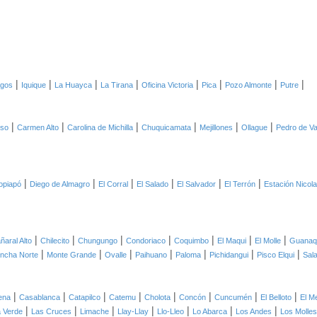
|
|
|
|
|
|
|
|
agos
Iquique
La Huayca
La Tirana
Oficina Victoria
Pica
Pozo Almonte
Putre
|
|
|
|
|
|
oso
Carmen Alto
Carolina de Michilla
Chuquicamata
Mejillones
Ollague
Pedro de Va
|
|
|
|
|
|
opiapó
Diego de Almagro
El Corral
El Salado
El Salvador
El Terrón
Estación Nicol
|
|
|
|
|
|
|
ñaral Alto
Chilecito
Chungungo
Condoriaco
Coquimbo
El Maqui
El Molle
Guanaq
|
|
|
|
|
|
|
ncha Norte
Monte Grande
Ovalle
Paihuano
Paloma
Pichidangui
Pisco Elqui
Sal
|
|
|
|
|
|
|
|
ena
Casablanca
Catapilco
Catemu
Cholota
Concón
Cuncumén
El Belloto
El M
|
|
|
|
|
|
|
 Verde
Las Cruces
Limache
Llay-Llay
Llo-Lleo
Lo Abarca
Los Andes
Los Molles