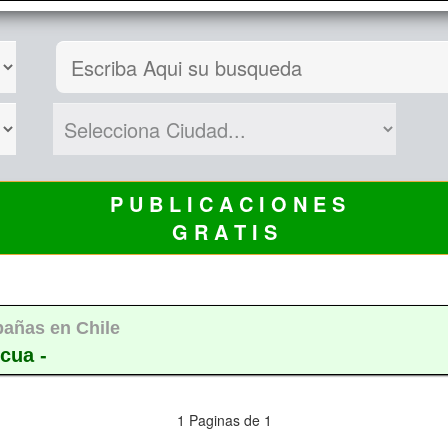
P U B L I C A C I O N E S
G R A T I S
añas en Chile
cua -
1 Paginas de 1