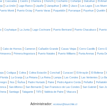
|
|
|
|
|
|
|
|
lar
Cascadas
Castro
Chamiza
Chonchi
Cochamó
Coñaripe
Dalcahue
El Amari
|
|
|
|
|
|
|
|
eja
La Unión
Lago Ranco
Liquiñe
Llanquihue
Llifén
Lliuco
Los Lagos
Los Muer
|
|
|
|
|
|
Puerto Montt
Puerto Octay
Puerto Varas
Puqueldón
Purranque
Puyehue
Queilén
|
|
|
|
|
|
co
Coyhaique
La Junta
Lago Cochrane
Puerto Bertrand
Puerto Chacabuco
Puerto
|
|
|
|
|
|
Cabo de Hornos
Cameron
Cañadón Grande
Casas Viejas
Cerro Castillo
Cerro D
|
|
|
|
|
Primavera
Primera Angostura
Puerto Natales
Puerto Williams
Punta Arenas
Punta D
|
|
|
|
|
|
|
|
mpa
Codigua
Colina
Colina Estación
Conchalí
Curacaví
El Arrayán
El Bollenar
|
|
|
|
|
|
|
 Florida
La Granja
La Pintana
La Reina
Lampa
Las Condes
Las Vertientes
Lo B
|
|
|
|
|
|
|
negro
Nos
Ñuñoa
Padre Hurtado
Paine
Pedro Aguirre Cerda
Peñaflor
Peñalolé
|
|
|
|
|
Renca
San Alfonso
San Bernardo
San Fransisco de Las Condes
San Gabriel
San J
|
|
|
|
|
|
Chena
Santiago
Talagante
TilTil
Valdivia de Paine
Vitacura
Administrador:
ecotour@tourchile.cl