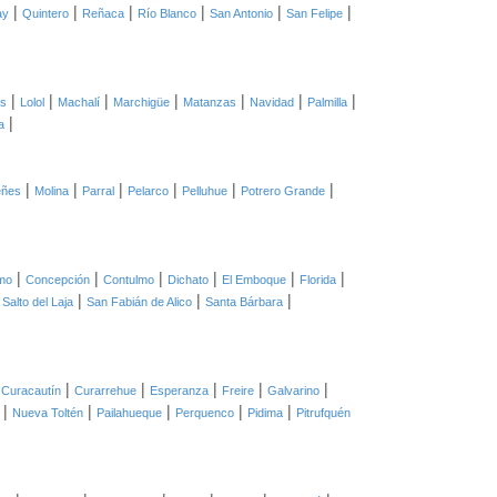
|
|
|
|
|
|
ay
Quintero
Reñaca
Río Blanco
San Antonio
San Felipe
|
|
|
|
|
|
|
as
Lolol
Machalí
Marchigüe
Matanzas
Navidad
Palmilla
|
a
|
|
|
|
|
|
eñes
Molina
Parral
Pelarco
Pelluhue
Potrero Grande
|
|
|
|
|
|
mo
Concepción
Contulmo
Dichato
El Emboque
Florida
|
|
|
|
Salto del Laja
San Fabián de Alico
Santa Bárbara
|
|
|
|
|
|
Curacautín
Curarrehue
Esperanza
Freire
Galvarino
|
|
|
|
|
Nueva Toltén
Pailahueque
Perquenco
Pidima
Pitrufquén