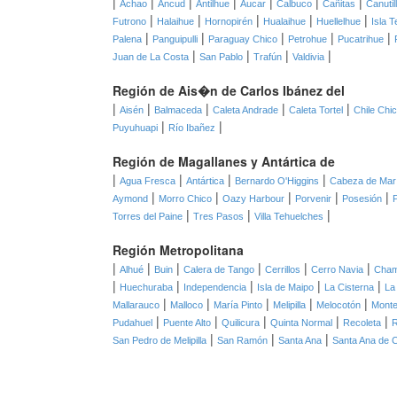
|
|
|
|
|
|
|
Achao
Ancud
Antilhue
Aucar
Calbuco
Cañitas
Canutil
|
|
|
|
|
Futrono
Halaihue
Hornopirén
Hualaihue
Huellelhue
Isla T
|
|
|
|
|
Palena
Panguipulli
Paraguay Chico
Petrohue
Pucatrihue
|
|
|
|
Juan de La Costa
San Pablo
Trafún
Valdivia
Región de Ais�n de Carlos Ibánez del
|
|
|
|
|
Aisén
Balmaceda
Caleta Andrade
Caleta Tortel
Chile Chi
|
|
Puyuhuapi
Río Ibañez
Región de Magallanes y Antártica de
|
|
|
|
Agua Fresca
Antártica
Bernardo O'Higgins
Cabeza de Mar
|
|
|
|
|
Aymond
Morro Chico
Oazy Harbour
Porvenir
Posesión
|
|
|
Torres del Paine
Tres Pasos
Villa Tehuelches
Región Metropolitana
|
|
|
|
|
|
Alhué
Buin
Calera de Tango
Cerrillos
Cerro Navia
Cha
|
|
|
|
|
Huechuraba
Independencia
Isla de Maipo
La Cisterna
La
|
|
|
|
|
Mallarauco
Malloco
María Pinto
Melipilla
Melocotón
Monte
|
|
|
|
|
Pudahuel
Puente Alto
Quilicura
Quinta Normal
Recoleta
|
|
|
San Pedro de Melipilla
San Ramón
Santa Ana
Santa Ana de 