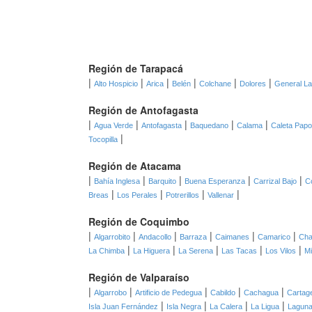
Región de Tarapacá
|
|
|
|
|
|
Alto Hospicio
Arica
Belén
Colchane
Dolores
General L
Región de Antofagasta
|
|
|
|
|
Agua Verde
Antofagasta
Baquedano
Calama
Caleta Pap
|
Tocopilla
Región de Atacama
|
|
|
|
|
Bahía Inglesa
Barquito
Buena Esperanza
Carrizal Bajo
C
|
|
|
|
Breas
Los Perales
Potrerillos
Vallenar
Región de Coquimbo
|
|
|
|
|
|
Algarrobito
Andacollo
Barraza
Caimanes
Camarico
Cha
|
|
|
|
|
La Chimba
La Higuera
La Serena
Las Tacas
Los Vilos
Mi
Región de Valparaíso
|
|
|
|
|
Algarrobo
Artificio de Pedegua
Cabildo
Cachagua
Cartag
|
|
|
|
Isla Juan Fernández
Isla Negra
La Calera
La Ligua
Laguna