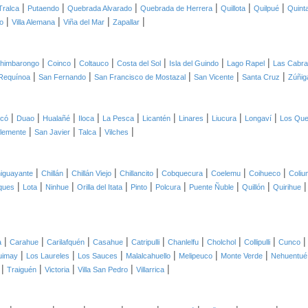
|
|
|
|
|
|
Tralca
Putaendo
Quebrada Alvarado
Quebrada de Herrera
Quillota
Quilpué
Quint
|
|
|
|
o
Villa Alemana
Viña del Mar
Zapallar
|
|
|
|
|
|
himbarongo
Coinco
Coltauco
Costa del Sol
Isla del Guindo
Lago Rapel
Las Cabr
|
|
|
|
|
Requínoa
San Fernando
San Francisco de Mostazal
San Vicente
Santa Cruz
Zúñig
|
|
|
|
|
|
|
|
|
icó
Duao
Hualañé
Iloca
La Pesca
Licantén
Linares
Liucura
Longaví
Los Qu
|
|
|
|
lemente
San Javier
Talca
Vilches
|
|
|
|
|
|
|
iguayante
Chillán
Chillán Viejo
Chillancito
Cobquecura
Coelemu
Coihueco
Coliu
|
|
|
|
|
|
|
|
ques
Lota
Ninhue
Orilla del Itata
Pinto
Polcura
Puente Ñuble
Quillón
Quirihue
|
|
|
|
|
|
|
|
a
Carahue
Carilafquén
Casahue
Catripulli
Chanlelfu
Cholchol
Collipulli
Cunco
|
|
|
|
|
|
uimay
Los Laureles
Los Sauces
Malalcahuello
Melipeuco
Monte Verde
Nehuentué
|
|
|
|
|
Traiguén
Victoria
Villa San Pedro
Villarrica