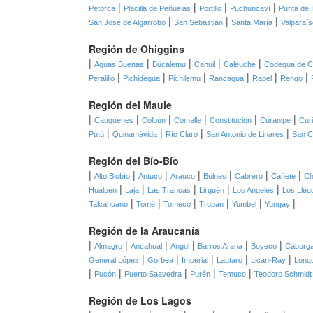
|
|
|
|
Petorca
Placilla de Peñuelas
Portillo
Puchuncaví
Punta de 
|
|
|
San José de Algarrobo
San Sebastián
Santa María
Valparaís
Región de Ohiggins
|
|
|
|
|
Aguas Buenas
Bucalemu
Cahuil
Caleuche
Codegua de C
|
|
|
|
|
|
Peralillo
Pichidegua
Pichilemu
Rancagua
Rapel
Rengo
Región del Maule
|
|
|
|
|
|
Cauquenes
Colbún
Comalle
Constitución
Curanipe
Cur
|
|
|
|
Putú
Quinamávida
Río Claro
San Antonio de Linares
San C
Región del Bío-Bío
|
|
|
|
|
|
|
Alto Biobío
Antuco
Arauco
Bulnes
Cabrero
Cañete
Ch
|
|
|
|
|
Hualpén
Laja
Las Trancas
Lirquén
Los Angeles
Los Lleu
|
|
|
|
|
|
Talcahuano
Tomé
Tomeco
Trupán
Yumbel
Yungay
Región de la Araucanía
|
|
|
|
|
|
Almagro
Ancahual
Angol
Barros Arana
Boyeco
Caburg
|
|
|
|
|
General López
Gorbea
Imperial
Lautaro
Lican-Ray
Lonq
|
|
|
|
|
Pucón
Puerto Saavedra
Purén
Temuco
Teodoro Schmidt
Región de Los Lagos