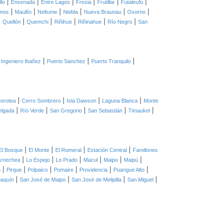
|
|
|
|
|
|
llo
Ensenada
Entre Lagos
Fresia
Frutillar
Futaleufú
|
|
|
|
|
|
mos
Maullín
Neltume
Niebla
Nueva Braunau
Osorno
|
|
|
|
|
|
Quellón
Quemchi
Riñihue
Riñinahue
Río Negro
San
|
|
|
 Ingeniero Ibañez
Puerto Sanchez
Puerto Tranquilo
|
|
|
|
orotea
Cerro Sombrero
Isla Dawson
Laguna Blanca
Monte
|
|
|
|
|
elgada
Río Verde
San Gregorio
San Sebastián
Timaukel
|
|
|
|
El Bosque
El Monte
El Romeral
Estación Central
Farellones
|
|
|
|
|
|
arnechea
Lo Espejo
Lo Prado
Macul
Maipo
Maipú
|
|
|
|
|
|
n
Pirque
Polpaico
Pomaire
Providencia
Puangue Alto
|
|
|
|
oaquín
San José de Maipo
San José de Melipilla
San Miguel