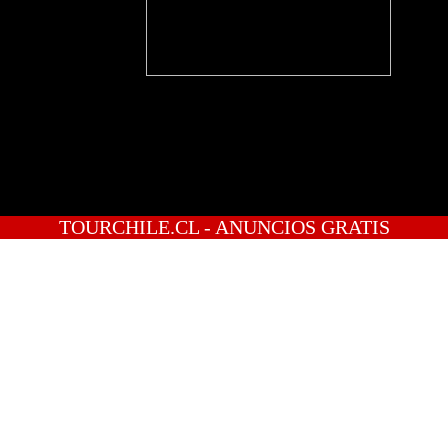
TOURCHILE.CL - ANUNCIOS GRATIS
INICIO
PREGUNTAS
PUBLICA GRATIS
INGRESO
REGISTRATE