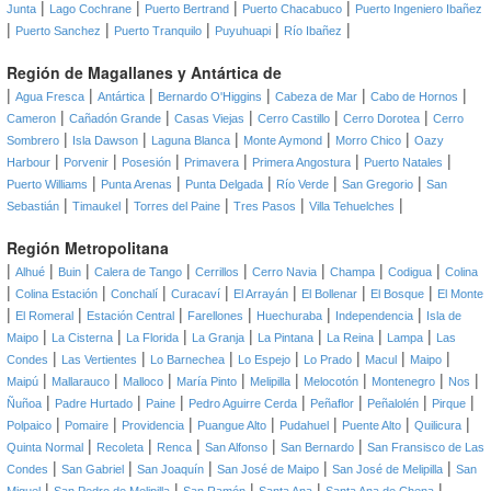
|
|
|
|
Junta
Lago Cochrane
Puerto Bertrand
Puerto Chacabuco
Puerto Ingeniero Ibañez
|
|
|
|
|
Puerto Sanchez
Puerto Tranquilo
Puyuhuapi
Río Ibañez
Región de Magallanes y Antártica de
|
|
|
|
|
|
Agua Fresca
Antártica
Bernardo O'Higgins
Cabeza de Mar
Cabo de Hornos
|
|
|
|
|
Cameron
Cañadón Grande
Casas Viejas
Cerro Castillo
Cerro Dorotea
Cerro
|
|
|
|
|
Sombrero
Isla Dawson
Laguna Blanca
Monte Aymond
Morro Chico
Oazy
|
|
|
|
|
|
Harbour
Porvenir
Posesión
Primavera
Primera Angostura
Puerto Natales
|
|
|
|
|
Puerto Williams
Punta Arenas
Punta Delgada
Río Verde
San Gregorio
San
|
|
|
|
|
Sebastián
Timaukel
Torres del Paine
Tres Pasos
Villa Tehuelches
Región Metropolitana
|
|
|
|
|
|
|
|
Alhué
Buin
Calera de Tango
Cerrillos
Cerro Navia
Champa
Codigua
Colina
|
|
|
|
|
|
|
Colina Estación
Conchalí
Curacaví
El Arrayán
El Bollenar
El Bosque
El Monte
|
|
|
|
|
|
El Romeral
Estación Central
Farellones
Huechuraba
Independencia
Isla de
|
|
|
|
|
|
|
Maipo
La Cisterna
La Florida
La Granja
La Pintana
La Reina
Lampa
Las
|
|
|
|
|
|
|
Condes
Las Vertientes
Lo Barnechea
Lo Espejo
Lo Prado
Macul
Maipo
|
|
|
|
|
|
|
|
Maipú
Mallarauco
Malloco
María Pinto
Melipilla
Melocotón
Montenegro
Nos
|
|
|
|
|
|
|
Ñuñoa
Padre Hurtado
Paine
Pedro Aguirre Cerda
Peñaflor
Peñalolén
Pirque
|
|
|
|
|
|
|
Polpaico
Pomaire
Providencia
Puangue Alto
Pudahuel
Puente Alto
Quilicura
|
|
|
|
|
Quinta Normal
Recoleta
Renca
San Alfonso
San Bernardo
San Fransisco de Las
|
|
|
|
|
Condes
San Gabriel
San Joaquín
San José de Maipo
San José de Melipilla
San
|
|
|
|
|