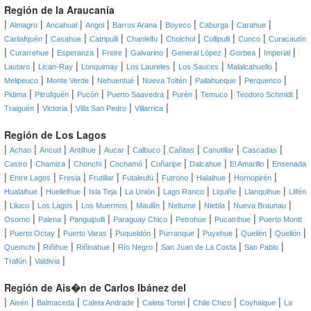
Región de la Araucanía
|
|
|
|
|
|
|
|
Almagro
Ancahual
Angol
Barros Arana
Boyeco
Caburga
Carahue
|
|
|
|
|
|
|
Carilafquén
Casahue
Catripulli
Chanlelfu
Cholchol
Collipulli
Cunco
Curacautín
|
|
|
|
|
|
|
|
Curarrehue
Esperanza
Freire
Galvarino
General López
Gorbea
Imperial
|
|
|
|
|
|
Lautaro
Lican-Ray
Lonquimay
Los Laureles
Los Sauces
Malalcahuello
|
|
|
|
|
|
Melipeuco
Monte Verde
Nehuentué
Nueva Toltén
Pailahueque
Perquenco
|
|
|
|
|
|
|
Pidima
Pitrufquén
Pucón
Puerto Saavedra
Purén
Temuco
Teodoro Schmidt
|
|
|
|
Traiguén
Victoria
Villa San Pedro
Villarrica
Región de Los Lagos
|
|
|
|
|
|
|
|
|
Achao
Ancud
Antilhue
Aucar
Calbuco
Cañitas
Canutillar
Cascadas
|
|
|
|
|
|
|
Castro
Chamiza
Chonchi
Cochamó
Coñaripe
Dalcahue
El Amarillo
Ensenada
|
|
|
|
|
|
|
|
Entre Lagos
Fresia
Frutillar
Futaleufú
Futrono
Halaihue
Hornopirén
|
|
|
|
|
|
|
Hualaihue
Huellelhue
Isla Teja
La Unión
Lago Ranco
Liquiñe
Llanquihue
Llifén
|
|
|
|
|
|
|
|
Lliuco
Los Lagos
Los Muermos
Maullín
Neltume
Niebla
Nueva Braunau
|
|
|
|
|
|
Osorno
Palena
Panguipulli
Paraguay Chico
Petrohue
Pucatrihue
Puerto Montt
|
|
|
|
|
|
|
|
Puerto Octay
Puerto Varas
Puqueldón
Purranque
Puyehue
Queilén
Quellón
|
|
|
|
|
|
Quemchi
Riñihue
Riñinahue
Río Negro
San Juan de La Costa
San Pablo
|
|
Trafún
Valdivia
Región de Ais�n de Carlos Ibánez del
|
|
|
|
|
|
|
Aisén
Balmaceda
Caleta Andrade
Caleta Tortel
Chile Chico
Coyhaique
La