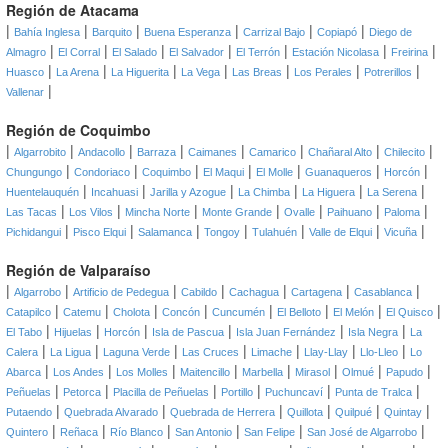
Región de Atacama
|
|
|
|
|
|
Bahía Inglesa
Barquito
Buena Esperanza
Carrizal Bajo
Copiapó
Diego de
|
|
|
|
|
|
|
Almagro
El Corral
El Salado
El Salvador
El Terrón
Estación Nicolasa
Freirina
|
|
|
|
|
|
|
Huasco
La Arena
La Higuerita
La Vega
Las Breas
Los Perales
Potrerillos
|
Vallenar
Región de Coquimbo
|
|
|
|
|
|
|
|
Algarrobito
Andacollo
Barraza
Caimanes
Camarico
Chañaral Alto
Chilecito
|
|
|
|
|
|
|
Chungungo
Condoriaco
Coquimbo
El Maqui
El Molle
Guanaqueros
Horcón
|
|
|
|
|
|
Huentelauquén
Incahuasi
Jarilla y Azogue
La Chimba
La Higuera
La Serena
|
|
|
|
|
|
|
Las Tacas
Los Vilos
Mincha Norte
Monte Grande
Ovalle
Paihuano
Paloma
|
|
|
|
|
|
|
Pichidangui
Pisco Elqui
Salamanca
Tongoy
Tulahuén
Valle de Elqui
Vicuña
Región de Valparaíso
|
|
|
|
|
|
|
Algarrobo
Artificio de Pedegua
Cabildo
Cachagua
Cartagena
Casablanca
|
|
|
|
|
|
|
|
Catapilco
Catemu
Cholota
Concón
Cuncumén
El Belloto
El Melón
El Quisco
|
|
|
|
|
|
El Tabo
Hijuelas
Horcón
Isla de Pascua
Isla Juan Fernández
Isla Negra
La
|
|
|
|
|
|
|
Calera
La Ligua
Laguna Verde
Las Cruces
Limache
Llay-Llay
Llo-Lleo
Lo
|
|
|
|
|
|
|
|
Abarca
Los Andes
Los Molles
Maitencillo
Marbella
Mirasol
Olmué
Papudo
|
|
|
|
|
|
Peñuelas
Petorca
Placilla de Peñuelas
Portillo
Puchuncaví
Punta de Tralca
|
|
|
|
|
|
Putaendo
Quebrada Alvarado
Quebrada de Herrera
Quillota
Quilpué
Quintay
|
|
|
|
|
|
Quintero
Reñaca
Río Blanco
San Antonio
San Felipe
San José de Algarrobo