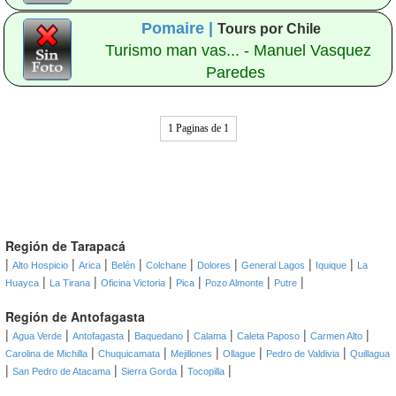
Pomaire |
Tours por Chile
Turismo man vas... - Manuel Vasquez
Paredes
1 Paginas de 1
Región de Tarapacá
|
|
|
|
|
|
|
|
Alto Hospicio
Arica
Belén
Colchane
Dolores
General Lagos
Iquique
La
|
|
|
|
|
|
Huayca
La Tirana
Oficina Victoria
Pica
Pozo Almonte
Putre
Región de Antofagasta
|
|
|
|
|
|
|
Agua Verde
Antofagasta
Baquedano
Calama
Caleta Paposo
Carmen Alto
|
|
|
|
|
Carolina de Michilla
Chuquicamata
Mejillones
Ollague
Pedro de Valdivia
Quillagua
|
|
|
|
San Pedro de Atacama
Sierra Gorda
Tocopilla