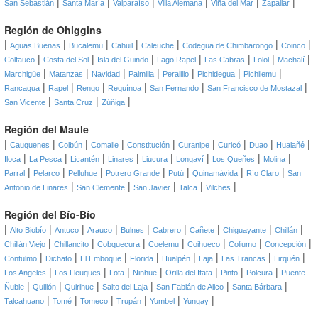
|
|
|
|
|
|
San Sebastián
Santa María
Valparaíso
Villa Alemana
Viña del Mar
Zapallar
Región de Ohiggins
|
|
|
|
|
|
|
Aguas Buenas
Bucalemu
Cahuil
Caleuche
Codegua de Chimbarongo
Coinco
|
|
|
|
|
|
|
Coltauco
Costa del Sol
Isla del Guindo
Lago Rapel
Las Cabras
Lolol
Machalí
|
|
|
|
|
|
|
Marchigüe
Matanzas
Navidad
Palmilla
Peralillo
Pichidegua
Pichilemu
|
|
|
|
|
|
Rancagua
Rapel
Rengo
Requínoa
San Fernando
San Francisco de Mostazal
|
|
|
San Vicente
Santa Cruz
Zúñiga
Región del Maule
|
|
|
|
|
|
|
|
|
Cauquenes
Colbún
Comalle
Constitución
Curanipe
Curicó
Duao
Hualañé
|
|
|
|
|
|
|
|
Iloca
La Pesca
Licantén
Linares
Liucura
Longaví
Los Queñes
Molina
|
|
|
|
|
|
|
Parral
Pelarco
Pelluhue
Potrero Grande
Putú
Quinamávida
Río Claro
San
|
|
|
|
|
Antonio de Linares
San Clemente
San Javier
Talca
Vilches
Región del Bío-Bío
|
|
|
|
|
|
|
|
|
Alto Biobío
Antuco
Arauco
Bulnes
Cabrero
Cañete
Chiguayante
Chillán
|
|
|
|
|
|
|
Chillán Viejo
Chillancito
Cobquecura
Coelemu
Coihueco
Coliumo
Concepción
|
|
|
|
|
|
|
|
Contulmo
Dichato
El Emboque
Florida
Hualpén
Laja
Las Trancas
Lirquén
|
|
|
|
|
|
|
Los Angeles
Los Lleuques
Lota
Ninhue
Orilla del Itata
Pinto
Polcura
Puente
|
|
|
|
|
|
Ñuble
Quillón
Quirihue
Salto del Laja
San Fabián de Alico
Santa Bárbara
|
|
|
|
|
|
Talcahuano
Tomé
Tomeco
Trupán
Yumbel
Yungay