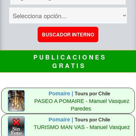
P U B L I C A C I O N E S
G R A T I S
Pomaire |
Tours por Chile
PASEO A POMAIRE - Manuel Vasquez
Paredes
Pomaire |
Tours por Chile
TURISMO MAN VAS - Manuel Vasquez