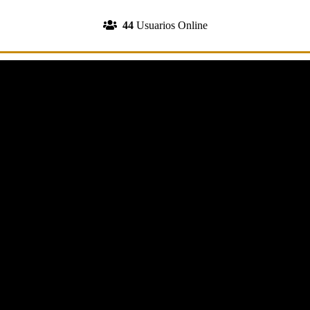
INGRESA A TU CUENTA
44
Usuarios Online
REGISTRATE