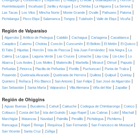
Chungungo
Condoriaco
Coquimbo
El Maqui
El Molle
Guanaqueros
Horcón
|
|
|
|
|
|
Huentelauquén
Incahuasi
Jarilla y Azogue
La Chimba
La Higuera
La Serena
|
|
|
|
|
|
|
Las Tacas
Los Vilos
Mincha Norte
Monte Grande
Ovalle
Paihuano
Paloma
|
|
|
|
|
|
|
Pichidangui
Pisco Elqui
Salamanca
Tongoy
Tulahuén
Valle de Elqui
Vicuña
Región de Valparaíso
|
|
|
|
|
|
|
Algarrobo
Artificio de Pedegua
Cabildo
Cachagua
Cartagena
Casablanca
|
|
|
|
|
|
|
|
Catapilco
Catemu
Cholota
Concón
Cuncumén
El Belloto
El Melón
El Quisco
|
|
|
|
|
|
El Tabo
Hijuelas
Horcón
Isla de Pascua
Isla Juan Fernández
Isla Negra
La
|
|
|
|
|
|
|
Calera
La Ligua
Laguna Verde
Las Cruces
Limache
Llay-Llay
Llo-Lleo
Lo
|
|
|
|
|
|
|
|
Abarca
Los Andes
Los Molles
Maitencillo
Marbella
Mirasol
Olmué
Papudo
|
|
|
|
|
|
Peñuelas
Petorca
Placilla de Peñuelas
Portillo
Puchuncaví
Punta de Tralca
|
|
|
|
|
|
Putaendo
Quebrada Alvarado
Quebrada de Herrera
Quillota
Quilpué
Quintay
|
|
|
|
|
|
Quintero
Reñaca
Río Blanco
San Antonio
San Felipe
San José de Algarrobo
|
|
|
|
|
|
San Sebastián
Santa María
Valparaíso
Villa Alemana
Viña del Mar
Zapallar
Región de Ohiggins
|
|
|
|
|
|
|
Aguas Buenas
Bucalemu
Cahuil
Caleuche
Codegua de Chimbarongo
Coinco
|
|
|
|
|
|
|
Coltauco
Costa del Sol
Isla del Guindo
Lago Rapel
Las Cabras
Lolol
Machalí
|
|
|
|
|
|
|
Marchigüe
Matanzas
Navidad
Palmilla
Peralillo
Pichidegua
Pichilemu
|
|
|
|
|
|
Rancagua
Rapel
Rengo
Requínoa
San Fernando
San Francisco de Mostazal
|
|
|
San Vicente
Santa Cruz
Zúñiga