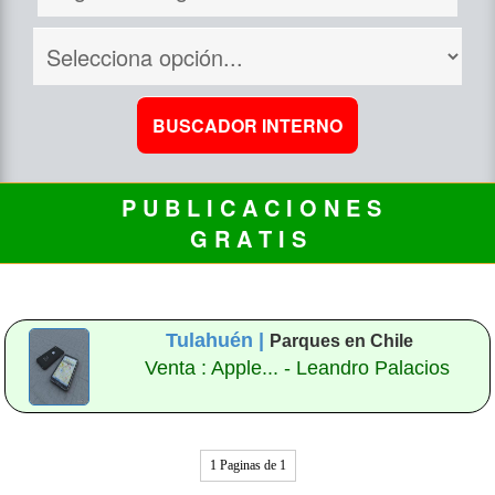
P U B L I C A C I O N E S
G R A T I S
Tulahuén |
Parques en Chile
Venta : Apple... - Leandro Palacios
1 Paginas de 1