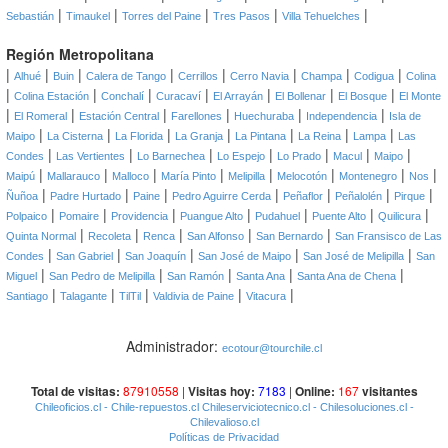
|
|
|
|
|
Sebastián
Timaukel
Torres del Paine
Tres Pasos
Villa Tehuelches
Región Metropolitana
|
|
|
|
|
|
|
|
Alhué
Buin
Calera de Tango
Cerrillos
Cerro Navia
Champa
Codigua
Colina
|
|
|
|
|
|
|
Colina Estación
Conchalí
Curacaví
El Arrayán
El Bollenar
El Bosque
El Monte
|
|
|
|
|
|
El Romeral
Estación Central
Farellones
Huechuraba
Independencia
Isla de
|
|
|
|
|
|
|
Maipo
La Cisterna
La Florida
La Granja
La Pintana
La Reina
Lampa
Las
|
|
|
|
|
|
|
Condes
Las Vertientes
Lo Barnechea
Lo Espejo
Lo Prado
Macul
Maipo
|
|
|
|
|
|
|
|
Maipú
Mallarauco
Malloco
María Pinto
Melipilla
Melocotón
Montenegro
Nos
|
|
|
|
|
|
|
Ñuñoa
Padre Hurtado
Paine
Pedro Aguirre Cerda
Peñaflor
Peñalolén
Pirque
|
|
|
|
|
|
|
Polpaico
Pomaire
Providencia
Puangue Alto
Pudahuel
Puente Alto
Quilicura
|
|
|
|
|
Quinta Normal
Recoleta
Renca
San Alfonso
San Bernardo
San Fransisco de Las
|
|
|
|
|
Condes
San Gabriel
San Joaquín
San José de Maipo
San José de Melipilla
San
|
|
|
|
|
Miguel
San Pedro de Melipilla
San Ramón
Santa Ana
Santa Ana de Chena
|
|
|
|
|
Santiago
Talagante
TilTil
Valdivia de Paine
Vitacura
Administrador:
ecotour@tourchile.cl
Total de visitas:
87910558
|
Visitas hoy:
7183
|
Online:
167
visitantes
Chileoficios.cl
- Chile-repuestos.cl
Chileserviciotecnico.cl
- Chilesoluciones.cl
-
Chilevalioso.cl
Políticas de Privacidad