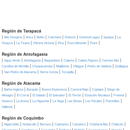
Región de Tarapacá
|
|
|
|
|
|
|
|
Alto Hospicio
Arica
Belén
Colchane
Dolores
General Lagos
Iquique
La
|
|
|
|
|
|
Huayca
La Tirana
Oficina Victoria
Pica
Pozo Almonte
Putre
Región de Antofagasta
|
|
|
|
|
|
|
Agua Verde
Antofagasta
Baquedano
Calama
Caleta Paposo
Carmen Alto
|
|
|
|
|
Carolina de Michilla
Chuquicamata
Mejillones
Ollague
Pedro de Valdivia
Quillagua
|
|
|
|
San Pedro de Atacama
Sierra Gorda
Tocopilla
Región de Atacama
|
|
|
|
|
|
Bahía Inglesa
Barquito
Buena Esperanza
Carrizal Bajo
Copiapó
Diego de
|
|
|
|
|
|
|
Almagro
El Corral
El Salado
El Salvador
El Terrón
Estación Nicolasa
Freirina
|
|
|
|
|
|
|
Huasco
La Arena
La Higuerita
La Vega
Las Breas
Los Perales
Potrerillos
|
Vallenar
Región de Coquimbo
|
|
|
|
|
|
|
|
Algarrobito
Andacollo
Barraza
Caimanes
Camarico
Chañaral Alto
Chilecito
|
|
|
|
|
|
|