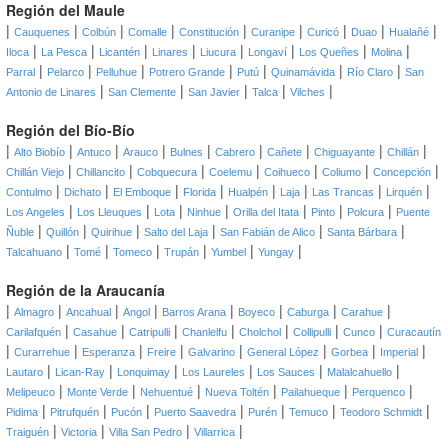
Región del Maule
|
|
|
|
|
|
|
|
|
Cauquenes
Colbún
Comalle
Constitución
Curanipe
Curicó
Duao
Hualañé
|
|
|
|
|
|
|
|
Iloca
La Pesca
Licantén
Linares
Liucura
Longaví
Los Queñes
Molina
|
|
|
|
|
|
|
Parral
Pelarco
Pelluhue
Potrero Grande
Putú
Quinamávida
Río Claro
San
|
|
|
|
|
Antonio de Linares
San Clemente
San Javier
Talca
Vilches
Región del Bío-Bío
|
|
|
|
|
|
|
|
|
Alto Biobío
Antuco
Arauco
Bulnes
Cabrero
Cañete
Chiguayante
Chillán
|
|
|
|
|
|
|
Chillán Viejo
Chillancito
Cobquecura
Coelemu
Coihueco
Coliumo
Concepción
|
|
|
|
|
|
|
|
Contulmo
Dichato
El Emboque
Florida
Hualpén
Laja
Las Trancas
Lirquén
|
|
|
|
|
|
|
Los Angeles
Los Lleuques
Lota
Ninhue
Orilla del Itata
Pinto
Polcura
Puente
|
|
|
|
|
|
Ñuble
Quillón
Quirihue
Salto del Laja
San Fabián de Alico
Santa Bárbara
|
|
|
|
|
|
Talcahuano
Tomé
Tomeco
Trupán
Yumbel
Yungay
Región de la Araucanía
|
|
|
|
|
|
|
|
Almagro
Ancahual
Angol
Barros Arana
Boyeco
Caburga
Carahue
|
|
|
|
|
|
|
Carilafquén
Casahue
Catripulli
Chanlelfu
Cholchol
Collipulli
Cunco
Curacautín
|
|
|
|
|
|
|
|
Curarrehue
Esperanza
Freire
Galvarino
General López
Gorbea
Imperial
|
|
|
|
|
|
Lautaro
Lican-Ray
Lonquimay
Los Laureles
Los Sauces
Malalcahuello
|
|
|
|
|
|
Melipeuco
Monte Verde
Nehuentué
Nueva Toltén
Pailahueque
Perquenco
|
|
|
|
|
|
|
Pidima
Pitrufquén
Pucón
Puerto Saavedra
Purén
Temuco
Teodoro Schmidt
|
|
|
|
Traiguén
Victoria
Villa San Pedro
Villarrica