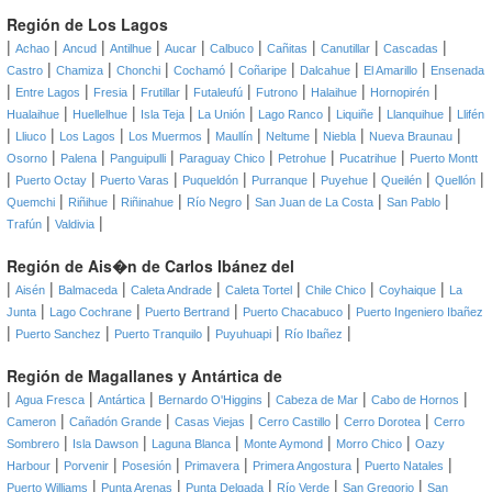
Región de Los Lagos
|
|
|
|
|
|
|
|
|
Achao
Ancud
Antilhue
Aucar
Calbuco
Cañitas
Canutillar
Cascadas
|
|
|
|
|
|
|
Castro
Chamiza
Chonchi
Cochamó
Coñaripe
Dalcahue
El Amarillo
Ensenada
|
|
|
|
|
|
|
|
Entre Lagos
Fresia
Frutillar
Futaleufú
Futrono
Halaihue
Hornopirén
|
|
|
|
|
|
|
Hualaihue
Huellelhue
Isla Teja
La Unión
Lago Ranco
Liquiñe
Llanquihue
Llifén
|
|
|
|
|
|
|
|
Lliuco
Los Lagos
Los Muermos
Maullín
Neltume
Niebla
Nueva Braunau
|
|
|
|
|
|
Osorno
Palena
Panguipulli
Paraguay Chico
Petrohue
Pucatrihue
Puerto Montt
|
|
|
|
|
|
|
|
Puerto Octay
Puerto Varas
Puqueldón
Purranque
Puyehue
Queilén
Quellón
|
|
|
|
|
|
Quemchi
Riñihue
Riñinahue
Río Negro
San Juan de La Costa
San Pablo
|
|
Trafún
Valdivia
Región de Ais�n de Carlos Ibánez del
|
|
|
|
|
|
|
Aisén
Balmaceda
Caleta Andrade
Caleta Tortel
Chile Chico
Coyhaique
La
|
|
|
|
Junta
Lago Cochrane
Puerto Bertrand
Puerto Chacabuco
Puerto Ingeniero Ibañez
|
|
|
|
|
Puerto Sanchez
Puerto Tranquilo
Puyuhuapi
Río Ibañez
Región de Magallanes y Antártica de
|
|
|
|
|
|
Agua Fresca
Antártica
Bernardo O'Higgins
Cabeza de Mar
Cabo de Hornos
|
|
|
|
|
Cameron
Cañadón Grande
Casas Viejas
Cerro Castillo
Cerro Dorotea
Cerro
|
|
|
|
|
Sombrero
Isla Dawson
Laguna Blanca
Monte Aymond
Morro Chico
Oazy
|
|
|
|
|
|
Harbour
Porvenir
Posesión
Primavera
Primera Angostura
Puerto Natales
|
|
|
|
|
Puerto Williams
Punta Arenas
Punta Delgada
Río Verde
San Gregorio
San