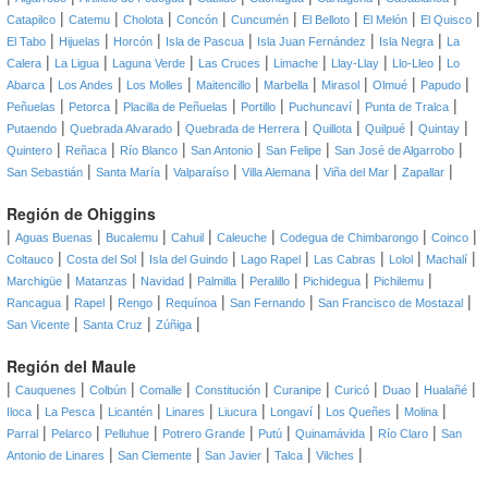
|
|
|
|
|
|
|
|
Catapilco
Catemu
Cholota
Concón
Cuncumén
El Belloto
El Melón
El Quisco
|
|
|
|
|
|
El Tabo
Hijuelas
Horcón
Isla de Pascua
Isla Juan Fernández
Isla Negra
La
|
|
|
|
|
|
|
Calera
La Ligua
Laguna Verde
Las Cruces
Limache
Llay-Llay
Llo-Lleo
Lo
|
|
|
|
|
|
|
|
Abarca
Los Andes
Los Molles
Maitencillo
Marbella
Mirasol
Olmué
Papudo
|
|
|
|
|
|
Peñuelas
Petorca
Placilla de Peñuelas
Portillo
Puchuncaví
Punta de Tralca
|
|
|
|
|
|
Putaendo
Quebrada Alvarado
Quebrada de Herrera
Quillota
Quilpué
Quintay
|
|
|
|
|
|
Quintero
Reñaca
Río Blanco
San Antonio
San Felipe
San José de Algarrobo
|
|
|
|
|
|
San Sebastián
Santa María
Valparaíso
Villa Alemana
Viña del Mar
Zapallar
Región de Ohiggins
|
|
|
|
|
|
|
Aguas Buenas
Bucalemu
Cahuil
Caleuche
Codegua de Chimbarongo
Coinco
|
|
|
|
|
|
|
Coltauco
Costa del Sol
Isla del Guindo
Lago Rapel
Las Cabras
Lolol
Machalí
|
|
|
|
|
|
|
Marchigüe
Matanzas
Navidad
Palmilla
Peralillo
Pichidegua
Pichilemu
|
|
|
|
|
|
Rancagua
Rapel
Rengo
Requínoa
San Fernando
San Francisco de Mostazal
|
|
|
San Vicente
Santa Cruz
Zúñiga
Región del Maule
|
|
|
|
|
|
|
|
|
Cauquenes
Colbún
Comalle
Constitución
Curanipe
Curicó
Duao
Hualañé
|
|
|
|
|
|
|
|
Iloca
La Pesca
Licantén
Linares
Liucura
Longaví
Los Queñes
Molina
|
|
|
|
|
|
|
Parral
Pelarco
Pelluhue
Potrero Grande
Putú
Quinamávida
Río Claro
San
|
|
|
|
|
Antonio de Linares
San Clemente
San Javier
Talca
Vilches