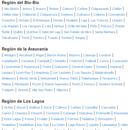
Región del Bío-Bío
|
|
|
|
|
|
|
|
|
Alto Biobío
Antuco
Arauco
Bulnes
Cabrero
Cañete
Chiguayante
Chillán
|
|
|
|
|
|
|
Chillán Viejo
Chillancito
Cobquecura
Coelemu
Coihueco
Coliumo
Concepción
|
|
|
|
|
|
|
|
Contulmo
Dichato
El Emboque
Florida
Hualpén
Laja
Las Trancas
Lirquén
|
|
|
|
|
|
|
Los Angeles
Los Lleuques
Lota
Ninhue
Orilla del Itata
Pinto
Polcura
Puente
|
|
|
|
|
|
Ñuble
Quillón
Quirihue
Salto del Laja
San Fabián de Alico
Santa Bárbara
|
|
|
|
|
|
Talcahuano
Tomé
Tomeco
Trupán
Yumbel
Yungay
Región de la Araucanía
|
|
|
|
|
|
|
|
Almagro
Ancahual
Angol
Barros Arana
Boyeco
Caburga
Carahue
|
|
|
|
|
|
|
Carilafquén
Casahue
Catripulli
Chanlelfu
Cholchol
Collipulli
Cunco
Curacautín
|
|
|
|
|
|
|
|
Curarrehue
Esperanza
Freire
Galvarino
General López
Gorbea
Imperial
|
|
|
|
|
|
Lautaro
Lican-Ray
Lonquimay
Los Laureles
Los Sauces
Malalcahuello
|
|
|
|
|
|
Melipeuco
Monte Verde
Nehuentué
Nueva Toltén
Pailahueque
Perquenco
|
|
|
|
|
|
|
Pidima
Pitrufquén
Pucón
Puerto Saavedra
Purén
Temuco
Teodoro Schmidt
|
|
|
|
Traiguén
Victoria
Villa San Pedro
Villarrica
Región de Los Lagos
|
|
|
|
|
|
|
|
|
Achao
Ancud
Antilhue
Aucar
Calbuco
Cañitas
Canutillar
Cascadas
|
|
|
|
|
|
|
Castro
Chamiza
Chonchi
Cochamó
Coñaripe
Dalcahue
El Amarillo
Ensenada
|
|
|
|
|
|
|
|
Entre Lagos
Fresia
Frutillar
Futaleufú
Futrono
Halaihue
Hornopirén
|
|
|
|
|
|
|
Hualaihue
Huellelhue
Isla Teja
La Unión
Lago Ranco
Liquiñe
Llanquihue
Llifén