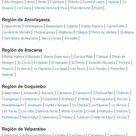
|
|
|
|
|
|
|
|
Alto Hospicio
Arica
Belén
Colchane
Dolores
General Lagos
Iquique
La
|
|
|
|
|
|
Huayca
La Tirana
Oficina Victoria
Pica
Pozo Almonte
Putre
Región de Antofagasta
|
|
|
|
|
|
|
Agua Verde
Antofagasta
Baquedano
Calama
Caleta Paposo
Carmen Alto
|
|
|
|
|
Carolina de Michilla
Chuquicamata
Mejillones
Ollague
Pedro de Valdivia
Quillagua
|
|
|
|
San Pedro de Atacama
Sierra Gorda
Tocopilla
Región de Atacama
|
|
|
|
|
|
Bahía Inglesa
Barquito
Buena Esperanza
Carrizal Bajo
Copiapó
Diego de
|
|
|
|
|
|
|
Almagro
El Corral
El Salado
El Salvador
El Terrón
Estación Nicolasa
Freirina
|
|
|
|
|
|
|
Huasco
La Arena
La Higuerita
La Vega
Las Breas
Los Perales
Potrerillos
|
Vallenar
Región de Coquimbo
|
|
|
|
|
|
|
|
Algarrobito
Andacollo
Barraza
Caimanes
Camarico
Chañaral Alto
Chilecito
|
|
|
|
|
|
|
Chungungo
Condoriaco
Coquimbo
El Maqui
El Molle
Guanaqueros
Horcón
|
|
|
|
|
|
Huentelauquén
Incahuasi
Jarilla y Azogue
La Chimba
La Higuera
La Serena
|
|
|
|
|
|
|
Las Tacas
Los Vilos
Mincha Norte
Monte Grande
Ovalle
Paihuano
Paloma
|
|
|
|
|
|
|
Pichidangui
Pisco Elqui
Salamanca
Tongoy
Tulahuén
Valle de Elqui
Vicuña
Región de Valparaíso
|
|
|
|
|
|
|
Algarrobo
Artificio de Pedegua
Cabildo
Cachagua
Cartagena
Casablanca