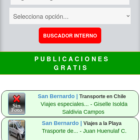
P U B L I C A C I O N E S
G R A T I S
San Bernardo |
Transporte en Chile
Viajes especiales... - Giselle Isolda
Saldivia Campos
San Bernardo |
Viajes a la Playa
Trasporte de... - Juan Huenulaf C.