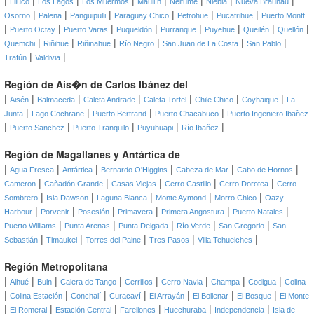
|
|
|
|
|
|
|
|
Lliuco
Los Lagos
Los Muermos
Maullín
Neltume
Niebla
Nueva Braunau
|
|
|
|
|
|
Osorno
Palena
Panguipulli
Paraguay Chico
Petrohue
Pucatrihue
Puerto Montt
|
|
|
|
|
|
|
|
Puerto Octay
Puerto Varas
Puqueldón
Purranque
Puyehue
Queilén
Quellón
|
|
|
|
|
|
Quemchi
Riñihue
Riñinahue
Río Negro
San Juan de La Costa
San Pablo
|
|
Trafún
Valdivia
Región de Ais�n de Carlos Ibánez del
|
|
|
|
|
|
|
Aisén
Balmaceda
Caleta Andrade
Caleta Tortel
Chile Chico
Coyhaique
La
|
|
|
|
Junta
Lago Cochrane
Puerto Bertrand
Puerto Chacabuco
Puerto Ingeniero Ibañez
|
|
|
|
|
Puerto Sanchez
Puerto Tranquilo
Puyuhuapi
Río Ibañez
Región de Magallanes y Antártica de
|
|
|
|
|
|
Agua Fresca
Antártica
Bernardo O'Higgins
Cabeza de Mar
Cabo de Hornos
|
|
|
|
|
Cameron
Cañadón Grande
Casas Viejas
Cerro Castillo
Cerro Dorotea
Cerro
|
|
|
|
|
Sombrero
Isla Dawson
Laguna Blanca
Monte Aymond
Morro Chico
Oazy
|
|
|
|
|
|
Harbour
Porvenir
Posesión
Primavera
Primera Angostura
Puerto Natales
|
|
|
|
|
Puerto Williams
Punta Arenas
Punta Delgada
Río Verde
San Gregorio
San
|
|
|
|
|
Sebastián
Timaukel
Torres del Paine
Tres Pasos
Villa Tehuelches
Región Metropolitana
|
|
|
|
|
|
|
|
Alhué
Buin
Calera de Tango
Cerrillos
Cerro Navia
Champa
Codigua
Colina
|
|
|
|
|
|
|
Colina Estación
Conchalí
Curacaví
El Arrayán
El Bollenar
El Bosque
El Monte
|
|
|
|
|
|
El Romeral
Estación Central
Farellones
Huechuraba
Independencia
Isla de