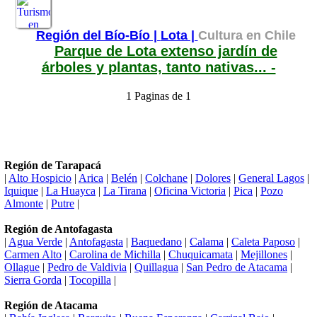
Región del Bío-Bío |
Lota |
Cultura en Chile
Parque de Lota extenso jardín de
árboles y plantas, tanto nativas... -
1 Paginas de 1
Región de Tarapacá
|
Alto Hospicio
|
Arica
|
Belén
|
Colchane
|
Dolores
|
General Lagos
|
Iquique
|
La Huayca
|
La Tirana
|
Oficina Victoria
|
Pica
|
Pozo
Almonte
|
Putre
|
Región de Antofagasta
|
Agua Verde
|
Antofagasta
|
Baquedano
|
Calama
|
Caleta Paposo
|
Carmen Alto
|
Carolina de Michilla
|
Chuquicamata
|
Mejillones
|
Ollague
|
Pedro de Valdivia
|
Quillagua
|
San Pedro de Atacama
|
Sierra Gorda
|
Tocopilla
|
Región de Atacama