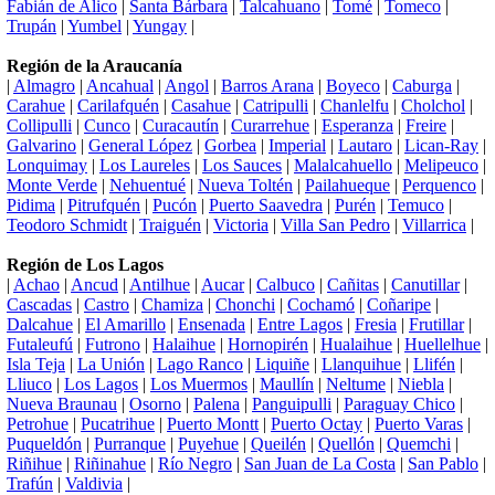
Fabián de Alico
|
Santa Bárbara
|
Talcahuano
|
Tomé
|
Tomeco
|
Trupán
|
Yumbel
|
Yungay
|
Región de la Araucanía
|
Almagro
|
Ancahual
|
Angol
|
Barros Arana
|
Boyeco
|
Caburga
|
Carahue
|
Carilafquén
|
Casahue
|
Catripulli
|
Chanlelfu
|
Cholchol
|
Collipulli
|
Cunco
|
Curacautín
|
Curarrehue
|
Esperanza
|
Freire
|
Galvarino
|
General López
|
Gorbea
|
Imperial
|
Lautaro
|
Lican-Ray
|
Lonquimay
|
Los Laureles
|
Los Sauces
|
Malalcahuello
|
Melipeuco
|
Monte Verde
|
Nehuentué
|
Nueva Toltén
|
Pailahueque
|
Perquenco
|
Pidima
|
Pitrufquén
|
Pucón
|
Puerto Saavedra
|
Purén
|
Temuco
|
Teodoro Schmidt
|
Traiguén
|
Victoria
|
Villa San Pedro
|
Villarrica
|
Región de Los Lagos
|
Achao
|
Ancud
|
Antilhue
|
Aucar
|
Calbuco
|
Cañitas
|
Canutillar
|
Cascadas
|
Castro
|
Chamiza
|
Chonchi
|
Cochamó
|
Coñaripe
|
Dalcahue
|
El Amarillo
|
Ensenada
|
Entre Lagos
|
Fresia
|
Frutillar
|
Futaleufú
|
Futrono
|
Halaihue
|
Hornopirén
|
Hualaihue
|
Huellelhue
|
Isla Teja
|
La Unión
|
Lago Ranco
|
Liquiñe
|
Llanquihue
|
Llifén
|
Lliuco
|
Los Lagos
|
Los Muermos
|
Maullín
|
Neltume
|
Niebla
|
Nueva Braunau
|
Osorno
|
Palena
|
Panguipulli
|
Paraguay Chico
|
Petrohue
|
Pucatrihue
|
Puerto Montt
|
Puerto Octay
|
Puerto Varas
|
Puqueldón
|
Purranque
|
Puyehue
|
Queilén
|
Quellón
|
Quemchi
|
Riñihue
|
Riñinahue
|
Río Negro
|
San Juan de La Costa
|
San Pablo
|
Trafún
|
Valdivia
|