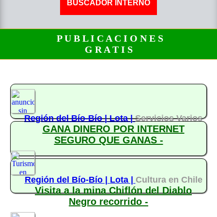
P U B L I C A C I O N E S
G R A T I S
Región del Bío-Bío |
Lota |
Servicios Varios
GANA DINERO POR INTERNET
SEGURO QUE GANAS -
Región del Bío-Bío |
Lota |
Cultura en Chile
Visita a la mina Chiflón del Diablo
Negro recorrido -