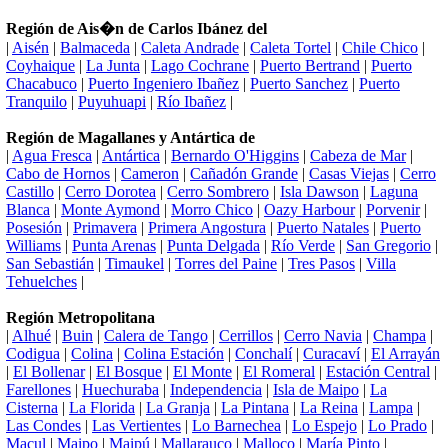
Región de Ais�n de Carlos Ibánez del
|
Aisén
|
Balmaceda
|
Caleta Andrade
|
Caleta Tortel
|
Chile Chico
|
Coyhaique
|
La Junta
|
Lago Cochrane
|
Puerto Bertrand
|
Puerto
Chacabuco
|
Puerto Ingeniero Ibañez
|
Puerto Sanchez
|
Puerto
Tranquilo
|
Puyuhuapi
|
Río Ibañez
|
Región de Magallanes y Antártica de
|
Agua Fresca
|
Antártica
|
Bernardo O'Higgins
|
Cabeza de Mar
|
Cabo de Hornos
|
Cameron
|
Cañadón Grande
|
Casas Viejas
|
Cerro
Castillo
|
Cerro Dorotea
|
Cerro Sombrero
|
Isla Dawson
|
Laguna
Blanca
|
Monte Aymond
|
Morro Chico
|
Oazy Harbour
|
Porvenir
|
Posesión
|
Primavera
|
Primera Angostura
|
Puerto Natales
|
Puerto
Williams
|
Punta Arenas
|
Punta Delgada
|
Río Verde
|
San Gregorio
|
San Sebastián
|
Timaukel
|
Torres del Paine
|
Tres Pasos
|
Villa
Tehuelches
|
Región Metropolitana
|
Alhué
|
Buin
|
Calera de Tango
|
Cerrillos
|
Cerro Navia
|
Champa
|
Codigua
|
Colina
|
Colina Estación
|
Conchalí
|
Curacaví
|
El Arrayán
|
El Bollenar
|
El Bosque
|
El Monte
|
El Romeral
|
Estación Central
|
Farellones
|
Huechuraba
|
Independencia
|
Isla de Maipo
|
La
Cisterna
|
La Florida
|
La Granja
|
La Pintana
|
La Reina
|
Lampa
|
Las Condes
|
Las Vertientes
|
Lo Barnechea
|
Lo Espejo
|
Lo Prado
|
Macul
|
Maipo
|
Maipú
|
Mallarauco
|
Malloco
|
María Pinto
|