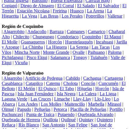
|
Bahía Inglesa
|
Barquito
|
Buena Esperanza
|
Carrizal Bajo
|
Copiapó
|
Diego de Almagro
|
El Corral
|
El Salado
|
El Salvador
|
El
Terrón
|
Estación Nicolasa
|
Freirina
|
Huasco
|
La Arena
|
La
Higuerita
|
La Vega
|
Las Breas
|
Los Perales
|
Potrerillos
|
Vallenar
|
Región de Coquimbo
|
Algarrobito
|
Andacollo
|
Barraza
|
Caimanes
|
Camarico
|
Chañaral
Alto
|
Chilecito
|
Chungungo
|
Condoriaco
|
Coquimbo
|
El Maqui
|
El Molle
|
Guanaqueros
|
Horcón
|
Huentelauquén
|
Incahuasi
|
Jarilla
y Azogue
|
La Chimba
|
La Higuera
|
La Serena
|
Las Tacas
|
Los
Vilos
|
Mincha Norte
|
Monte Grande
|
Ovalle
|
Paihuano
|
Paloma
|
Pichidangui
|
Pisco Elqui
|
Salamanca
|
Tongoy
|
Tulahuén
|
Valle de
Elqui
|
Vicuña
|
Región de Valparaíso
|
Algarrobo
|
Artificio de Pedegua
|
Cabildo
|
Cachagua
|
Cartagena
|
Casablanca
|
Catapilco
|
Catemu
|
Cholota
|
Concón
|
Cuncumén
|
El
Belloto
|
El Melón
|
El Quisco
|
El Tabo
|
Hijuelas
|
Horcón
|
Isla de
Pascua
|
Isla Juan Fernández
|
Isla Negra
|
La Calera
|
La Ligua
|
Laguna Verde
|
Las Cruces
|
Limache
|
Llay-Llay
|
Llo-Lleo
|
Lo
Abarca
|
Los Andes
|
Los Molles
|
Maitencillo
|
Marbella
|
Mirasol
|
Olmué
|
Papudo
|
Peñuelas
|
Petorca
|
Placilla de Peñuelas
|
Portillo
|
Puchuncaví
|
Punta de Tralca
|
Putaendo
|
Quebrada Alvarado
|
Quebrada de Herrera
|
Quillota
|
Quilpué
|
Quintay
|
Quintero
|
Reñaca
|
Río Blanco
|
San Antonio
|
San Felipe
|
San José de