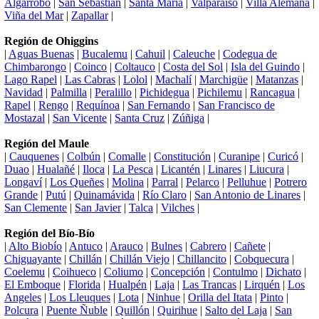
Algarrobo
|
San Sebastián
|
Santa María
|
Valparaíso
|
Villa Alemana
|
Viña del Mar
|
Zapallar
|
Región de Ohiggins
|
Aguas Buenas
|
Bucalemu
|
Cahuil
|
Caleuche
|
Codegua de
Chimbarongo
|
Coinco
|
Coltauco
|
Costa del Sol
|
Isla del Guindo
|
Lago Rapel
|
Las Cabras
|
Lolol
|
Machalí
|
Marchigüe
|
Matanzas
|
Navidad
|
Palmilla
|
Peralillo
|
Pichidegua
|
Pichilemu
|
Rancagua
|
Rapel
|
Rengo
|
Requínoa
|
San Fernando
|
San Francisco de
Mostazal
|
San Vicente
|
Santa Cruz
|
Zúñiga
|
Región del Maule
|
Cauquenes
|
Colbún
|
Comalle
|
Constitución
|
Curanipe
|
Curicó
|
Duao
|
Hualañé
|
Iloca
|
La Pesca
|
Licantén
|
Linares
|
Liucura
|
Longaví
|
Los Queñes
|
Molina
|
Parral
|
Pelarco
|
Pelluhue
|
Potrero
Grande
|
Putú
|
Quinamávida
|
Río Claro
|
San Antonio de Linares
|
San Clemente
|
San Javier
|
Talca
|
Vilches
|
Región del Bío-Bío
|
Alto Biobío
|
Antuco
|
Arauco
|
Bulnes
|
Cabrero
|
Cañete
|
Chiguayante
|
Chillán
|
Chillán Viejo
|
Chillancito
|
Cobquecura
|
Coelemu
|
Coihueco
|
Coliumo
|
Concepción
|
Contulmo
|
Dichato
|
El Emboque
|
Florida
|
Hualpén
|
Laja
|
Las Trancas
|
Lirquén
|
Los
Angeles
|
Los Lleuques
|
Lota
|
Ninhue
|
Orilla del Itata
|
Pinto
|
Polcura
|
Puente Ñuble
|
Quillón
|
Quirihue
|
Salto del Laja
|
San