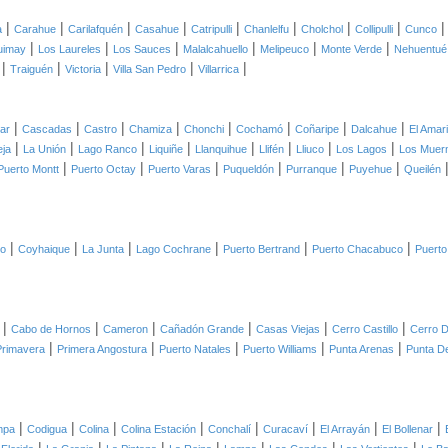
|
|
|
|
|
|
|
|
a
Carahue
Carilafquén
Casahue
Catripulli
Chanlelfu
Cholchol
Collipulli
Cunco
|
|
|
|
|
|
uimay
Los Laureles
Los Sauces
Malalcahuello
Melipeuco
Monte Verde
Nehuentué
|
|
|
|
|
Traiguén
Victoria
Villa San Pedro
Villarrica
|
|
|
|
|
|
|
|
lar
Cascadas
Castro
Chamiza
Chonchi
Cochamó
Coñaripe
Dalcahue
El Amari
|
|
|
|
|
|
|
|
eja
La Unión
Lago Ranco
Liquiñe
Llanquihue
Llifén
Lliuco
Los Lagos
Los Muer
|
|
|
|
|
|
Puerto Montt
Puerto Octay
Puerto Varas
Puqueldón
Purranque
Puyehue
Queilén
|
|
|
|
|
|
co
Coyhaique
La Junta
Lago Cochrane
Puerto Bertrand
Puerto Chacabuco
Puerto
|
|
|
|
|
|
Cabo de Hornos
Cameron
Cañadón Grande
Casas Viejas
Cerro Castillo
Cerro D
|
|
|
|
|
Primavera
Primera Angostura
Puerto Natales
Puerto Williams
Punta Arenas
Punta D
|
|
|
|
|
|
|
|
mpa
Codigua
Colina
Colina Estación
Conchalí
Curacaví
El Arrayán
El Bollenar
|
|
|
|
|
|
|