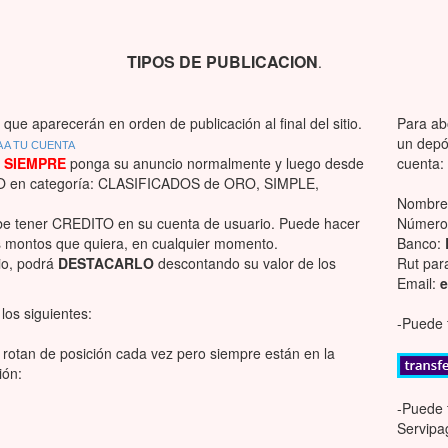
TIPOS DE PUBLICACION
.
que aparecerán en orden de publicación al final del sitio.
Para ab
un depós
 A TU CUENTA
 SIEMPRE
ponga su anuncio normalmente y luego desde
cuenta:
O en categoría: CLASIFICADOS de ORO, SIMPLE,
Nombre
e tener CREDITO en su cuenta de usuario. Puede hacer
Número 
os montos que quiera, en cualquier momento.
Banco:
io, podrá
DESTACARLO
descontando su valor de los
Rut par
Email:
e
os siguientes:
-Puede t
rotan de posición cada vez pero siempre están en la
ión:
-Puede 
Servipa