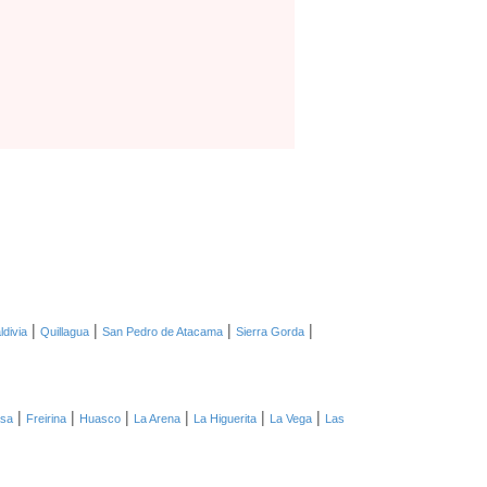
|
|
|
|
ldivia
Quillagua
San Pedro de Atacama
Sierra Gorda
|
|
|
|
|
|
asa
Freirina
Huasco
La Arena
La Higuerita
La Vega
Las