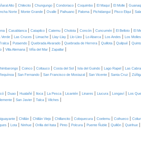
|
|
|
|
|
|
|
ñaral Alto
Chilecito
Chungungo
Condoriaco
Coquimbo
El Maqui
El Molle
Guanaq
|
|
|
|
|
|
|
ncha Norte
Monte Grande
Ovalle
Paihuano
Paloma
Pichidangui
Pisco Elqui
Sal
|
|
|
|
|
|
|
|
ena
Casablanca
Catapilco
Catemu
Cholota
Concón
Cuncumén
El Belloto
El M
|
|
|
|
|
|
|
 Verde
Las Cruces
Limache
Llay-Llay
Llo-Lleo
Lo Abarca
Los Andes
Los Molles
|
|
|
|
|
|
Tralca
Putaendo
Quebrada Alvarado
Quebrada de Herrera
Quillota
Quilpué
Quint
|
|
|
|
o
Villa Alemana
Viña del Mar
Zapallar
|
|
|
|
|
|
himbarongo
Coinco
Coltauco
Costa del Sol
Isla del Guindo
Lago Rapel
Las Cabr
|
|
|
|
|
Requínoa
San Fernando
San Francisco de Mostazal
San Vicente
Santa Cruz
Zúñig
|
|
|
|
|
|
|
|
|
icó
Duao
Hualañé
Iloca
La Pesca
Licantén
Linares
Liucura
Longaví
Los Qu
|
|
|
|
lemente
San Javier
Talca
Vilches
|
|
|
|
|
|
|
iguayante
Chillán
Chillán Viejo
Chillancito
Cobquecura
Coelemu
Coihueco
Coliu
|
|
|
|
|
|
|
|
ques
Lota
Ninhue
Orilla del Itata
Pinto
Polcura
Puente Ñuble
Quillón
Quirihue