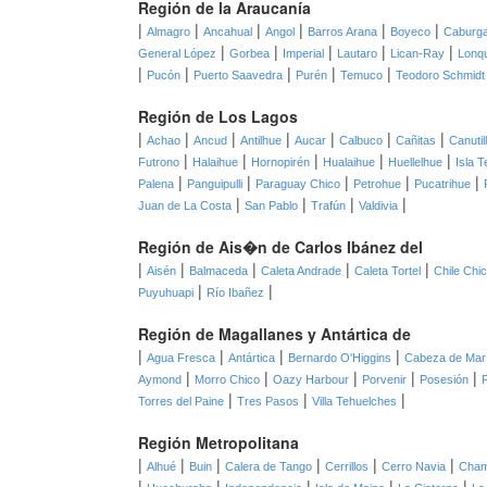
Región de la Araucanía
|
|
|
|
|
|
Almagro
Ancahual
Angol
Barros Arana
Boyeco
Caburg
|
|
|
|
|
General López
Gorbea
Imperial
Lautaro
Lican-Ray
Lonq
|
|
|
|
|
Pucón
Puerto Saavedra
Purén
Temuco
Teodoro Schmidt
Región de Los Lagos
|
|
|
|
|
|
|
Achao
Ancud
Antilhue
Aucar
Calbuco
Cañitas
Canutil
|
|
|
|
|
Futrono
Halaihue
Hornopirén
Hualaihue
Huellelhue
Isla T
|
|
|
|
|
Palena
Panguipulli
Paraguay Chico
Petrohue
Pucatrihue
|
|
|
|
Juan de La Costa
San Pablo
Trafún
Valdivia
Región de Ais�n de Carlos Ibánez del
|
|
|
|
|
Aisén
Balmaceda
Caleta Andrade
Caleta Tortel
Chile Chi
|
|
Puyuhuapi
Río Ibañez
Región de Magallanes y Antártica de
|
|
|
|
Agua Fresca
Antártica
Bernardo O'Higgins
Cabeza de Mar
|
|
|
|
|
Aymond
Morro Chico
Oazy Harbour
Porvenir
Posesión
|
|
|
Torres del Paine
Tres Pasos
Villa Tehuelches
Región Metropolitana
|
|
|
|
|
|
Alhué
Buin
Calera de Tango
Cerrillos
Cerro Navia
Cha
|
|
|
|
|