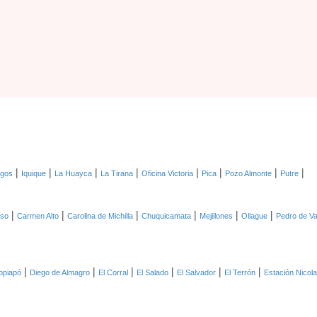
|
|
|
|
|
|
|
|
agos
Iquique
La Huayca
La Tirana
Oficina Victoria
Pica
Pozo Almonte
Putre
|
|
|
|
|
|
oso
Carmen Alto
Carolina de Michilla
Chuquicamata
Mejillones
Ollague
Pedro de Va
|
|
|
|
|
|
opiapó
Diego de Almagro
El Corral
El Salado
El Salvador
El Terrón
Estación Nicol