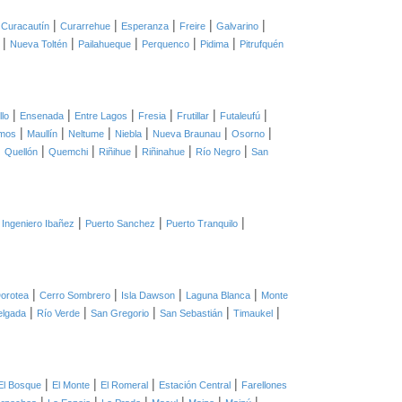
|
|
|
|
|
|
Curacautín
Curarrehue
Esperanza
Freire
Galvarino
|
|
|
|
|
Nueva Toltén
Pailahueque
Perquenco
Pidima
Pitrufquén
|
|
|
|
|
|
llo
Ensenada
Entre Lagos
Fresia
Frutillar
Futaleufú
|
|
|
|
|
|
mos
Maullín
Neltume
Niebla
Nueva Braunau
Osorno
|
|
|
|
|
|
Quellón
Quemchi
Riñihue
Riñinahue
Río Negro
San
|
|
|
 Ingeniero Ibañez
Puerto Sanchez
Puerto Tranquilo
|
|
|
|
orotea
Cerro Sombrero
Isla Dawson
Laguna Blanca
Monte
|
|
|
|
|
elgada
Río Verde
San Gregorio
San Sebastián
Timaukel
|
|
|
|
El Bosque
El Monte
El Romeral
Estación Central
Farellones
|
|
|
|
|
|