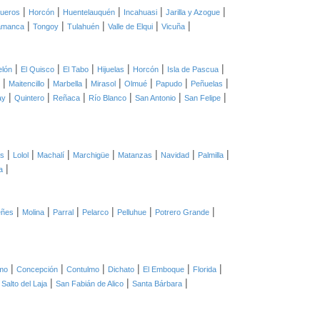
|
|
|
|
|
ueros
Horcón
Huentelauquén
Incahuasi
Jarilla y Azogue
|
|
|
|
|
amanca
Tongoy
Tulahuén
Valle de Elqui
Vicuña
|
|
|
|
|
|
elón
El Quisco
El Tabo
Hijuelas
Horcón
Isla de Pascua
|
|
|
|
|
|
|
Maitencillo
Marbella
Mirasol
Olmué
Papudo
Peñuelas
|
|
|
|
|
|
ay
Quintero
Reñaca
Río Blanco
San Antonio
San Felipe
|
|
|
|
|
|
|
as
Lolol
Machalí
Marchigüe
Matanzas
Navidad
Palmilla
|
a
|
|
|
|
|
|
eñes
Molina
Parral
Pelarco
Pelluhue
Potrero Grande
|
|
|
|
|
|
mo
Concepción
Contulmo
Dichato
El Emboque
Florida
|
|
|
|
Salto del Laja
San Fabián de Alico
Santa Bárbara