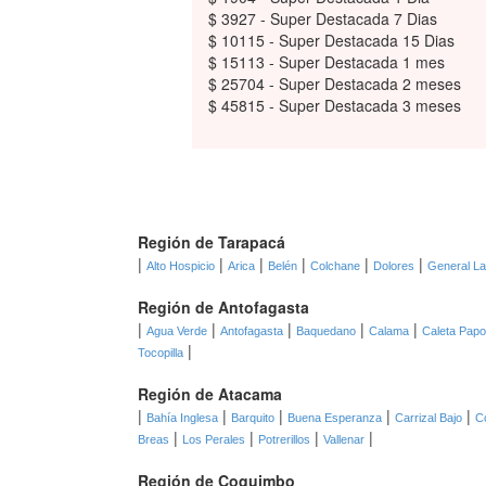
$ 3927 - Super Destacada 7 Dias
$ 10115 - Super Destacada 15 Dias
$ 15113 - Super Destacada 1 mes
$ 25704 - Super Destacada 2 meses
$ 45815 - Super Destacada 3 meses
Región de Tarapacá
|
|
|
|
|
|
Alto Hospicio
Arica
Belén
Colchane
Dolores
General L
Región de Antofagasta
|
|
|
|
|
Agua Verde
Antofagasta
Baquedano
Calama
Caleta Pap
|
Tocopilla
Región de Atacama
|
|
|
|
|
Bahía Inglesa
Barquito
Buena Esperanza
Carrizal Bajo
C
|
|
|
|
Breas
Los Perales
Potrerillos
Vallenar
Región de Coquimbo