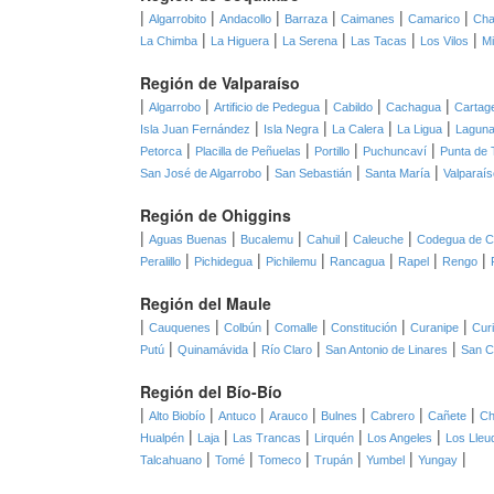
|
|
|
|
|
|
Algarrobito
Andacollo
Barraza
Caimanes
Camarico
Cha
|
|
|
|
|
La Chimba
La Higuera
La Serena
Las Tacas
Los Vilos
Mi
Región de Valparaíso
|
|
|
|
|
Algarrobo
Artificio de Pedegua
Cabildo
Cachagua
Cartag
|
|
|
|
Isla Juan Fernández
Isla Negra
La Calera
La Ligua
Laguna
|
|
|
|
Petorca
Placilla de Peñuelas
Portillo
Puchuncaví
Punta de 
|
|
|
San José de Algarrobo
San Sebastián
Santa María
Valparaís
Región de Ohiggins
|
|
|
|
|
Aguas Buenas
Bucalemu
Cahuil
Caleuche
Codegua de C
|
|
|
|
|
|
Peralillo
Pichidegua
Pichilemu
Rancagua
Rapel
Rengo
Región del Maule
|
|
|
|
|
|
Cauquenes
Colbún
Comalle
Constitución
Curanipe
Cur
|
|
|
|
Putú
Quinamávida
Río Claro
San Antonio de Linares
San C
Región del Bío-Bío
|
|
|
|
|
|
|
Alto Biobío
Antuco
Arauco
Bulnes
Cabrero
Cañete
Ch
|
|
|
|
|
Hualpén
Laja
Las Trancas
Lirquén
Los Angeles
Los Lleu
|
|
|
|
|
|
Talcahuano
Tomé
Tomeco
Trupán
Yumbel
Yungay