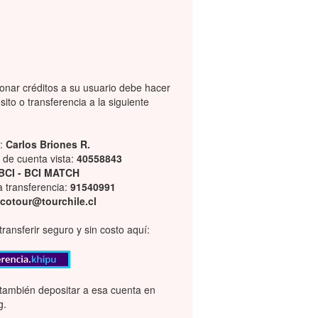
onar créditos a su usuario debe hacer
ito o transferencia a la siguiente
:
Carlos Briones R.
de cuenta vista:
40558843
BCI - BCI MATCH
a transferencia:
91540991
cotour@tourchile.cl
ransferir seguro y sin costo aquí:
también depositar a esa cuenta en
g.