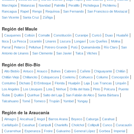
|
|
|
|
|
|
|
Marchigüe
Matanzas
Navidad
Palmilla
Peralillo
Pichidegua
Pichilemu
|
|
|
|
|
|
Rancagua
Rapel
Rengo
Requínoa
San Fernando
San Francisco de Mostazal
|
|
|
San Vicente
Santa Cruz
Zúñiga
Región del Maule
|
|
|
|
|
|
|
|
|
Cauquenes
Colbún
Comalle
Constitución
Curanipe
Curicó
Duao
Hualañé
|
|
|
|
|
|
|
|
Iloca
La Pesca
Licantén
Linares
Liucura
Longaví
Los Queñes
Molina
|
|
|
|
|
|
|
Parral
Pelarco
Pelluhue
Potrero Grande
Putú
Quinamávida
Río Claro
San
|
|
|
|
|
Antonio de Linares
San Clemente
San Javier
Talca
Vilches
Región del Bío-Bío
|
|
|
|
|
|
|
|
|
Alto Biobío
Antuco
Arauco
Bulnes
Cabrero
Cañete
Chiguayante
Chillán
|
|
|
|
|
|
|
Chillán Viejo
Chillancito
Cobquecura
Coelemu
Coihueco
Coliumo
Concepción
|
|
|
|
|
|
|
|
Contulmo
Dichato
El Emboque
Florida
Hualpén
Laja
Las Trancas
Lirquén
|
|
|
|
|
|
|
Los Angeles
Los Lleuques
Lota
Ninhue
Orilla del Itata
Pinto
Polcura
Puente
|
|
|
|
|
|
Ñuble
Quillón
Quirihue
Salto del Laja
San Fabián de Alico
Santa Bárbara
|
|
|
|
|
|
Talcahuano
Tomé
Tomeco
Trupán
Yumbel
Yungay
Región de la Araucanía
|
|
|
|
|
|
|
|
Almagro
Ancahual
Angol
Barros Arana
Boyeco
Caburga
Carahue
|
|
|
|
|
|
|
Carilafquén
Casahue
Catripulli
Chanlelfu
Cholchol
Collipulli
Cunco
Curacautín
|
|
|
|
|
|
|
|
Curarrehue
Esperanza
Freire
Galvarino
General López
Gorbea
Imperial