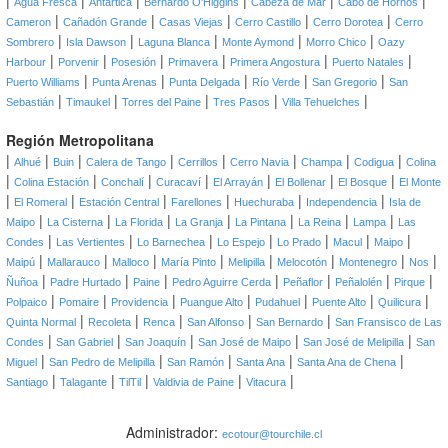
|
|
|
|
|
|
Agua Fresca
Antártica
Bernardo O'Higgins
Cabeza de Mar
Cabo de Hornos
|
|
|
|
|
Cameron
Cañadón Grande
Casas Viejas
Cerro Castillo
Cerro Dorotea
Cerro
|
|
|
|
|
Sombrero
Isla Dawson
Laguna Blanca
Monte Aymond
Morro Chico
Oazy
|
|
|
|
|
|
Harbour
Porvenir
Posesión
Primavera
Primera Angostura
Puerto Natales
|
|
|
|
|
Puerto Williams
Punta Arenas
Punta Delgada
Río Verde
San Gregorio
San
|
|
|
|
|
Sebastián
Timaukel
Torres del Paine
Tres Pasos
Villa Tehuelches
Región Metropolitana
|
|
|
|
|
|
|
|
Alhué
Buin
Calera de Tango
Cerrillos
Cerro Navia
Champa
Codigua
Colina
|
|
|
|
|
|
|
Colina Estación
Conchalí
Curacaví
El Arrayán
El Bollenar
El Bosque
El Monte
|
|
|
|
|
|
El Romeral
Estación Central
Farellones
Huechuraba
Independencia
Isla de
|
|
|
|
|
|
|
Maipo
La Cisterna
La Florida
La Granja
La Pintana
La Reina
Lampa
Las
|
|
|
|
|
|
|
Condes
Las Vertientes
Lo Barnechea
Lo Espejo
Lo Prado
Macul
Maipo
|
|
|
|
|
|
|
|
Maipú
Mallarauco
Malloco
María Pinto
Melipilla
Melocotón
Montenegro
Nos
|
|
|
|
|
|
|
Ñuñoa
Padre Hurtado
Paine
Pedro Aguirre Cerda
Peñaflor
Peñalolén
Pirque
|
|
|
|
|
|
|
Polpaico
Pomaire
Providencia
Puangue Alto
Pudahuel
Puente Alto
Quilicura
|
|
|
|
|
Quinta Normal
Recoleta
Renca
San Alfonso
San Bernardo
San Fransisco de Las
|
|
|
|
|
Condes
San Gabriel
San Joaquín
San José de Maipo
San José de Melipilla
San
|
|
|
|
|
Miguel
San Pedro de Melipilla
San Ramón
Santa Ana
Santa Ana de Chena
|
|
|
|
|
Santiago
Talagante
TilTil
Valdivia de Paine
Vitacura
Administrador:
ecotour@tourchile.cl