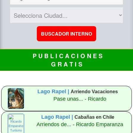
P U B L I C A C I O N E S
G R A T I S
Lago Rapel |
Arriendo Vacaciones
Pase unas... - Ricardo
Lago Rapel |
Cabañas en Chile
Arriendos de... - Ricardo Emparanza