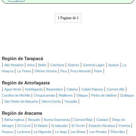
1 Paginas de 1
Región de Tarapacá
|
|
|
|
|
|
|
|
Alto Hospicio
Arica
Belén
Colchane
Dolores
General Lagos
Iquique
La
|
|
|
|
|
|
Huayca
La Tirana
Oficina Victoria
Pica
Pozo Almonte
Putre
Región de Antofagasta
|
|
|
|
|
|
|
Agua Verde
Antofagasta
Baquedano
Calama
Caleta Paposo
Carmen Alto
|
|
|
|
|
Carolina de Michilla
Chuquicamata
Mejillones
Ollague
Pedro de Valdivia
Quillagua
|
|
|
|
San Pedro de Atacama
Sierra Gorda
Tocopilla
Región de Atacama
|
|
|
|
|
|
Bahía Inglesa
Barquito
Buena Esperanza
Carrizal Bajo
Copiapó
Diego de
|
|
|
|
|
|
|
Almagro
El Corral
El Salado
El Salvador
El Terrón
Estación Nicolasa
Freirina
|
|
|
|
|
|
|
Huasco
La Arena
La Higuerita
La Vega
Las Breas
Los Perales
Potrerillos