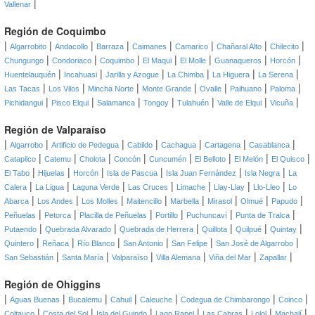
|
Vallenar
Región de Coquimbo
|
|
|
|
|
|
|
|
Algarrobito
Andacollo
Barraza
Caimanes
Camarico
Chañaral Alto
Chilecito
|
|
|
|
|
|
|
Chungungo
Condoriaco
Coquimbo
El Maqui
El Molle
Guanaqueros
Horcón
|
|
|
|
|
|
Huentelauquén
Incahuasi
Jarilla y Azogue
La Chimba
La Higuera
La Serena
|
|
|
|
|
|
|
Las Tacas
Los Vilos
Mincha Norte
Monte Grande
Ovalle
Paihuano
Paloma
|
|
|
|
|
|
|
Pichidangui
Pisco Elqui
Salamanca
Tongoy
Tulahuén
Valle de Elqui
Vicuña
Región de Valparaíso
|
|
|
|
|
|
|
Algarrobo
Artificio de Pedegua
Cabildo
Cachagua
Cartagena
Casablanca
|
|
|
|
|
|
|
|
Catapilco
Catemu
Cholota
Concón
Cuncumén
El Belloto
El Melón
El Quisco
|
|
|
|
|
|
El Tabo
Hijuelas
Horcón
Isla de Pascua
Isla Juan Fernández
Isla Negra
La
|
|
|
|
|
|
|
Calera
La Ligua
Laguna Verde
Las Cruces
Limache
Llay-Llay
Llo-Lleo
Lo
|
|
|
|
|
|
|
|
Abarca
Los Andes
Los Molles
Maitencillo
Marbella
Mirasol
Olmué
Papudo
|
|
|
|
|
|
Peñuelas
Petorca
Placilla de Peñuelas
Portillo
Puchuncaví
Punta de Tralca
|
|
|
|
|
|
Putaendo
Quebrada Alvarado
Quebrada de Herrera
Quillota
Quilpué
Quintay
|
|
|
|
|
|
Quintero
Reñaca
Río Blanco
San Antonio
San Felipe
San José de Algarrobo
|
|
|
|
|
|
San Sebastián
Santa María
Valparaíso
Villa Alemana
Viña del Mar
Zapallar
Región de Ohiggins
|
|
|
|
|
|
|
Aguas Buenas
Bucalemu
Cahuil
Caleuche
Codegua de Chimbarongo
Coinco
|
|
|
|
|
|
|
Coltauco
Costa del Sol
Isla del Guindo
Lago Rapel
Las Cabras
Lolol
Machalí