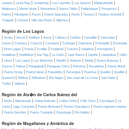
|
|
|
|
|
|
Lautaro
Lican-Ray
Lonquimay
Los Laureles
Los Sauces
Malalcahuello
|
|
|
|
|
|
Melipeuco
Monte Verde
Nehuentué
Nueva Toltén
Pailahueque
Perquenco
|
|
|
|
|
|
|
Pidima
Pitrufquén
Pucón
Puerto Saavedra
Purén
Temuco
Teodoro Schmidt
|
|
|
|
Traiguén
Victoria
Villa San Pedro
Villarrica
Región de Los Lagos
|
|
|
|
|
|
|
|
|
Achao
Ancud
Antilhue
Aucar
Calbuco
Cañitas
Canutillar
Cascadas
|
|
|
|
|
|
|
Castro
Chamiza
Chonchi
Cochamó
Coñaripe
Dalcahue
El Amarillo
Ensenada
|
|
|
|
|
|
|
|
Entre Lagos
Fresia
Frutillar
Futaleufú
Futrono
Halaihue
Hornopirén
|
|
|
|
|
|
|
Hualaihue
Huellelhue
Isla Teja
La Unión
Lago Ranco
Liquiñe
Llanquihue
Llifén
|
|
|
|
|
|
|
|
Lliuco
Los Lagos
Los Muermos
Maullín
Neltume
Niebla
Nueva Braunau
|
|
|
|
|
|
Osorno
Palena
Panguipulli
Paraguay Chico
Petrohue
Pucatrihue
Puerto Montt
|
|
|
|
|
|
|
|
Puerto Octay
Puerto Varas
Puqueldón
Purranque
Puyehue
Queilén
Quellón
|
|
|
|
|
|
Quemchi
Riñihue
Riñinahue
Río Negro
San Juan de La Costa
San Pablo
|
|
Trafún
Valdivia
Región de Ais�n de Carlos Ibánez del
|
|
|
|
|
|
|
Aisén
Balmaceda
Caleta Andrade
Caleta Tortel
Chile Chico
Coyhaique
La
|
|
|
|
Junta
Lago Cochrane
Puerto Bertrand
Puerto Chacabuco
Puerto Ingeniero Ibañez
|
|
|
|
|
Puerto Sanchez
Puerto Tranquilo
Puyuhuapi
Río Ibañez
Región de Magallanes y Antártica de