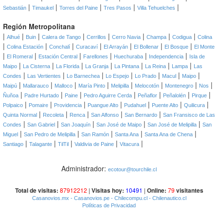
|
|
|
|
|
Sebastián
Timaukel
Torres del Paine
Tres Pasos
Villa Tehuelches
Región Metropolitana
|
|
|
|
|
|
|
|
Alhué
Buin
Calera de Tango
Cerrillos
Cerro Navia
Champa
Codigua
Colina
|
|
|
|
|
|
|
Colina Estación
Conchalí
Curacaví
El Arrayán
El Bollenar
El Bosque
El Monte
|
|
|
|
|
|
El Romeral
Estación Central
Farellones
Huechuraba
Independencia
Isla de
|
|
|
|
|
|
|
Maipo
La Cisterna
La Florida
La Granja
La Pintana
La Reina
Lampa
Las
|
|
|
|
|
|
|
Condes
Las Vertientes
Lo Barnechea
Lo Espejo
Lo Prado
Macul
Maipo
|
|
|
|
|
|
|
|
Maipú
Mallarauco
Malloco
María Pinto
Melipilla
Melocotón
Montenegro
Nos
|
|
|
|
|
|
|
Ñuñoa
Padre Hurtado
Paine
Pedro Aguirre Cerda
Peñaflor
Peñalolén
Pirque
|
|
|
|
|
|
|
Polpaico
Pomaire
Providencia
Puangue Alto
Pudahuel
Puente Alto
Quilicura
|
|
|
|
|
Quinta Normal
Recoleta
Renca
San Alfonso
San Bernardo
San Fransisco de Las
|
|
|
|
|
Condes
San Gabriel
San Joaquín
San José de Maipo
San José de Melipilla
San
|
|
|
|
|
Miguel
San Pedro de Melipilla
San Ramón
Santa Ana
Santa Ana de Chena
|
|
|
|
|
Santiago
Talagante
TilTil
Valdivia de Paine
Vitacura
Administrador:
ecotour@tourchile.cl
Total de visitas:
87912212
|
Visitas hoy:
10491
|
Online:
79
visitantes
Casanovios.mx
- Casanovios.pe
- Chilecompu.cl
- Chilenautico.cl
Políticas de Privacidad