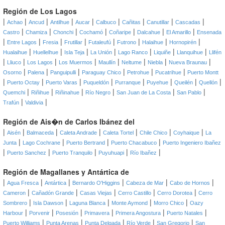
Región de Los Lagos
|
|
|
|
|
|
|
|
|
Achao
Ancud
Antilhue
Aucar
Calbuco
Cañitas
Canutillar
Cascadas
|
|
|
|
|
|
|
Castro
Chamiza
Chonchi
Cochamó
Coñaripe
Dalcahue
El Amarillo
Ensenada
|
|
|
|
|
|
|
|
Entre Lagos
Fresia
Frutillar
Futaleufú
Futrono
Halaihue
Hornopirén
|
|
|
|
|
|
|
Hualaihue
Huellelhue
Isla Teja
La Unión
Lago Ranco
Liquiñe
Llanquihue
Llifén
|
|
|
|
|
|
|
|
Lliuco
Los Lagos
Los Muermos
Maullín
Neltume
Niebla
Nueva Braunau
|
|
|
|
|
|
Osorno
Palena
Panguipulli
Paraguay Chico
Petrohue
Pucatrihue
Puerto Montt
|
|
|
|
|
|
|
|
Puerto Octay
Puerto Varas
Puqueldón
Purranque
Puyehue
Queilén
Quellón
|
|
|
|
|
|
Quemchi
Riñihue
Riñinahue
Río Negro
San Juan de La Costa
San Pablo
|
|
Trafún
Valdivia
Región de Ais�n de Carlos Ibánez del
|
|
|
|
|
|
|
Aisén
Balmaceda
Caleta Andrade
Caleta Tortel
Chile Chico
Coyhaique
La
|
|
|
|
Junta
Lago Cochrane
Puerto Bertrand
Puerto Chacabuco
Puerto Ingeniero Ibañez
|
|
|
|
|
Puerto Sanchez
Puerto Tranquilo
Puyuhuapi
Río Ibañez
Región de Magallanes y Antártica de
|
|
|
|
|
|
Agua Fresca
Antártica
Bernardo O'Higgins
Cabeza de Mar
Cabo de Hornos
|
|
|
|
|
Cameron
Cañadón Grande
Casas Viejas
Cerro Castillo
Cerro Dorotea
Cerro
|
|
|
|
|
Sombrero
Isla Dawson
Laguna Blanca
Monte Aymond
Morro Chico
Oazy
|
|
|
|
|
|
Harbour
Porvenir
Posesión
Primavera
Primera Angostura
Puerto Natales
|
|
|
|
|
Puerto Williams
Punta Arenas
Punta Delgada
Río Verde
San Gregorio
San