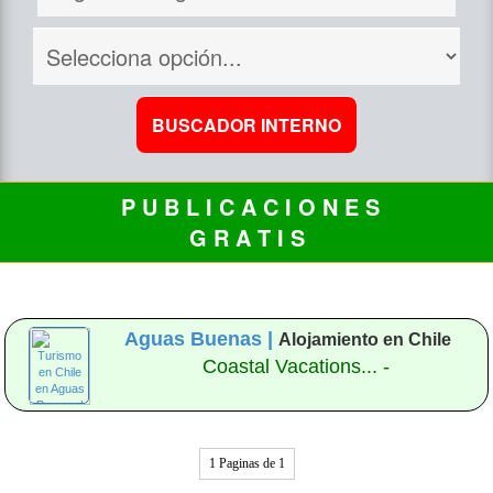
P U B L I C A C I O N E S
G R A T I S
Aguas Buenas |
Alojamiento en Chile
Coastal Vacations... -
1 Paginas de 1