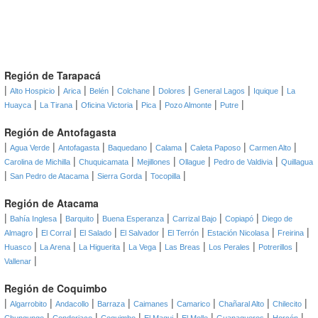
Región de Tarapacá
|
|
|
|
|
|
|
|
Alto Hospicio
Arica
Belén
Colchane
Dolores
General Lagos
Iquique
La
|
|
|
|
|
|
Huayca
La Tirana
Oficina Victoria
Pica
Pozo Almonte
Putre
Región de Antofagasta
|
|
|
|
|
|
|
Agua Verde
Antofagasta
Baquedano
Calama
Caleta Paposo
Carmen Alto
|
|
|
|
|
Carolina de Michilla
Chuquicamata
Mejillones
Ollague
Pedro de Valdivia
Quillagua
|
|
|
|
San Pedro de Atacama
Sierra Gorda
Tocopilla
Región de Atacama
|
|
|
|
|
|
Bahía Inglesa
Barquito
Buena Esperanza
Carrizal Bajo
Copiapó
Diego de
|
|
|
|
|
|
|
Almagro
El Corral
El Salado
El Salvador
El Terrón
Estación Nicolasa
Freirina
|
|
|
|
|
|
|
Huasco
La Arena
La Higuerita
La Vega
Las Breas
Los Perales
Potrerillos
|
Vallenar
Región de Coquimbo
|
|
|
|
|
|
|
|
Algarrobito
Andacollo
Barraza
Caimanes
Camarico
Chañaral Alto
Chilecito
|
|
|
|
|
|
|