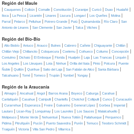
Región del Maule
|
|
|
|
|
|
|
|
|
Cauquenes
Colbún
Comalle
Constitución
Curanipe
Curicó
Duao
Hualañé
|
|
|
|
|
|
|
|
Iloca
La Pesca
Licantén
Linares
Liucura
Longaví
Los Queñes
Molina
|
|
|
|
|
|
|
Parral
Pelarco
Pelluhue
Potrero Grande
Putú
Quinamávida
Río Claro
San
|
|
|
|
|
Antonio de Linares
San Clemente
San Javier
Talca
Vilches
Región del Bío-Bío
|
|
|
|
|
|
|
|
|
Alto Biobío
Antuco
Arauco
Bulnes
Cabrero
Cañete
Chiguayante
Chillán
|
|
|
|
|
|
|
Chillán Viejo
Chillancito
Cobquecura
Coelemu
Coihueco
Coliumo
Concepción
|
|
|
|
|
|
|
|
Contulmo
Dichato
El Emboque
Florida
Hualpén
Laja
Las Trancas
Lirquén
|
|
|
|
|
|
|
Los Angeles
Los Lleuques
Lota
Ninhue
Orilla del Itata
Pinto
Polcura
Puente
|
|
|
|
|
|
Ñuble
Quillón
Quirihue
Salto del Laja
San Fabián de Alico
Santa Bárbara
|
|
|
|
|
|
Talcahuano
Tomé
Tomeco
Trupán
Yumbel
Yungay
Región de la Araucanía
|
|
|
|
|
|
|
|
Almagro
Ancahual
Angol
Barros Arana
Boyeco
Caburga
Carahue
|
|
|
|
|
|
|
Carilafquén
Casahue
Catripulli
Chanlelfu
Cholchol
Collipulli
Cunco
Curacautín
|
|
|
|
|
|
|
|
Curarrehue
Esperanza
Freire
Galvarino
General López
Gorbea
Imperial
|
|
|
|
|
|
Lautaro
Lican-Ray
Lonquimay
Los Laureles
Los Sauces
Malalcahuello
|
|
|
|
|
|
Melipeuco
Monte Verde
Nehuentué
Nueva Toltén
Pailahueque
Perquenco
|
|
|
|
|
|
|
Pidima
Pitrufquén
Pucón
Puerto Saavedra
Purén
Temuco
Teodoro Schmidt
|
|
|
|
Traiguén
Victoria
Villa San Pedro
Villarrica