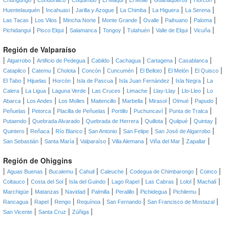
Chungungo
Condoriaco
Coquimbo
El Maqui
El Molle
Guanaqueros
Horcón
|
|
|
|
|
|
Huentelauquén
Incahuasi
Jarilla y Azogue
La Chimba
La Higuera
La Serena
|
|
|
|
|
|
|
Las Tacas
Los Vilos
Mincha Norte
Monte Grande
Ovalle
Paihuano
Paloma
|
|
|
|
|
|
|
Pichidangui
Pisco Elqui
Salamanca
Tongoy
Tulahuén
Valle de Elqui
Vicuña
Región de Valparaíso
|
|
|
|
|
|
|
Algarrobo
Artificio de Pedegua
Cabildo
Cachagua
Cartagena
Casablanca
|
|
|
|
|
|
|
|
Catapilco
Catemu
Cholota
Concón
Cuncumén
El Belloto
El Melón
El Quisco
|
|
|
|
|
|
El Tabo
Hijuelas
Horcón
Isla de Pascua
Isla Juan Fernández
Isla Negra
La
|
|
|
|
|
|
|
Calera
La Ligua
Laguna Verde
Las Cruces
Limache
Llay-Llay
Llo-Lleo
Lo
|
|
|
|
|
|
|
|
Abarca
Los Andes
Los Molles
Maitencillo
Marbella
Mirasol
Olmué
Papudo
|
|
|
|
|
|
Peñuelas
Petorca
Placilla de Peñuelas
Portillo
Puchuncaví
Punta de Tralca
|
|
|
|
|
|
Putaendo
Quebrada Alvarado
Quebrada de Herrera
Quillota
Quilpué
Quintay
|
|
|
|
|
|
Quintero
Reñaca
Río Blanco
San Antonio
San Felipe
San José de Algarrobo
|
|
|
|
|
|
San Sebastián
Santa María
Valparaíso
Villa Alemana
Viña del Mar
Zapallar
Región de Ohiggins
|
|
|
|
|
|
|
Aguas Buenas
Bucalemu
Cahuil
Caleuche
Codegua de Chimbarongo
Coinco
|
|
|
|
|
|
|
Coltauco
Costa del Sol
Isla del Guindo
Lago Rapel
Las Cabras
Lolol
Machalí
|
|
|
|
|
|
|
Marchigüe
Matanzas
Navidad
Palmilla
Peralillo
Pichidegua
Pichilemu
|
|
|
|
|
|
Rancagua
Rapel
Rengo
Requínoa
San Fernando
San Francisco de Mostazal
|
|
|
San Vicente
Santa Cruz
Zúñiga