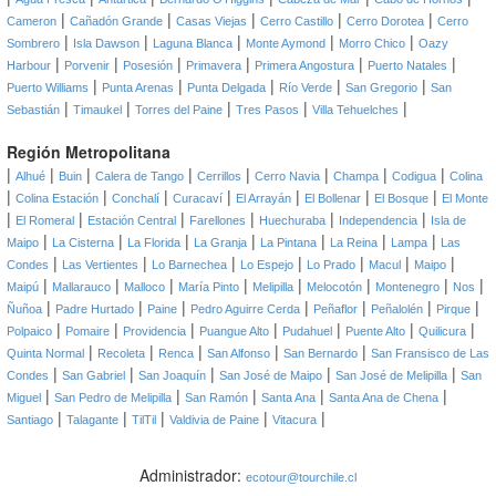
|
|
|
|
|
Cameron
Cañadón Grande
Casas Viejas
Cerro Castillo
Cerro Dorotea
Cerro
|
|
|
|
|
Sombrero
Isla Dawson
Laguna Blanca
Monte Aymond
Morro Chico
Oazy
|
|
|
|
|
|
Harbour
Porvenir
Posesión
Primavera
Primera Angostura
Puerto Natales
|
|
|
|
|
Puerto Williams
Punta Arenas
Punta Delgada
Río Verde
San Gregorio
San
|
|
|
|
|
Sebastián
Timaukel
Torres del Paine
Tres Pasos
Villa Tehuelches
Región Metropolitana
|
|
|
|
|
|
|
|
Alhué
Buin
Calera de Tango
Cerrillos
Cerro Navia
Champa
Codigua
Colina
|
|
|
|
|
|
|
Colina Estación
Conchalí
Curacaví
El Arrayán
El Bollenar
El Bosque
El Monte
|
|
|
|
|
|
El Romeral
Estación Central
Farellones
Huechuraba
Independencia
Isla de
|
|
|
|
|
|
|
Maipo
La Cisterna
La Florida
La Granja
La Pintana
La Reina
Lampa
Las
|
|
|
|
|
|
|
Condes
Las Vertientes
Lo Barnechea
Lo Espejo
Lo Prado
Macul
Maipo
|
|
|
|
|
|
|
|
Maipú
Mallarauco
Malloco
María Pinto
Melipilla
Melocotón
Montenegro
Nos
|
|
|
|
|
|
|
Ñuñoa
Padre Hurtado
Paine
Pedro Aguirre Cerda
Peñaflor
Peñalolén
Pirque
|
|
|
|
|
|
|
Polpaico
Pomaire
Providencia
Puangue Alto
Pudahuel
Puente Alto
Quilicura
|
|
|
|
|
Quinta Normal
Recoleta
Renca
San Alfonso
San Bernardo
San Fransisco de Las
|
|
|
|
|
Condes
San Gabriel
San Joaquín
San José de Maipo
San José de Melipilla
San
|
|
|
|
|
Miguel
San Pedro de Melipilla
San Ramón
Santa Ana
Santa Ana de Chena
|
|
|
|
|
Santiago
Talagante
TilTil
Valdivia de Paine
Vitacura
Administrador:
ecotour@tourchile.cl