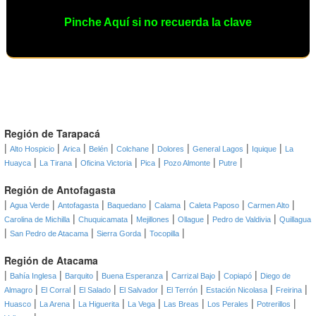
Pinche Aquí si no recuerda la clave
Región de Tarapacá
|
|
|
|
|
|
|
|
Alto Hospicio
Arica
Belén
Colchane
Dolores
General Lagos
Iquique
La
|
|
|
|
|
|
Huayca
La Tirana
Oficina Victoria
Pica
Pozo Almonte
Putre
Región de Antofagasta
|
|
|
|
|
|
|
Agua Verde
Antofagasta
Baquedano
Calama
Caleta Paposo
Carmen Alto
|
|
|
|
|
Carolina de Michilla
Chuquicamata
Mejillones
Ollague
Pedro de Valdivia
Quillagua
|
|
|
|
San Pedro de Atacama
Sierra Gorda
Tocopilla
Región de Atacama
|
|
|
|
|
|
Bahía Inglesa
Barquito
Buena Esperanza
Carrizal Bajo
Copiapó
Diego de
|
|
|
|
|
|
|
Almagro
El Corral
El Salado
El Salvador
El Terrón
Estación Nicolasa
Freirina
|
|
|
|
|
|
|
Huasco
La Arena
La Higuerita
La Vega
Las Breas
Los Perales
Potrerillos