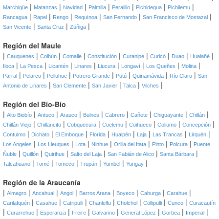
|
|
|
|
|
|
|
Marchigüe
Matanzas
Navidad
Palmilla
Peralillo
Pichidegua
Pichilemu
|
|
|
|
|
|
Rancagua
Rapel
Rengo
Requínoa
San Fernando
San Francisco de Mostazal
|
|
|
San Vicente
Santa Cruz
Zúñiga
Región del Maule
|
|
|
|
|
|
|
|
|
Cauquenes
Colbún
Comalle
Constitución
Curanipe
Curicó
Duao
Hualañé
|
|
|
|
|
|
|
|
Iloca
La Pesca
Licantén
Linares
Liucura
Longaví
Los Queñes
Molina
|
|
|
|
|
|
|
Parral
Pelarco
Pelluhue
Potrero Grande
Putú
Quinamávida
Río Claro
San
|
|
|
|
|
Antonio de Linares
San Clemente
San Javier
Talca
Vilches
Región del Bío-Bío
|
|
|
|
|
|
|
|
|
Alto Biobío
Antuco
Arauco
Bulnes
Cabrero
Cañete
Chiguayante
Chillán
|
|
|
|
|
|
|
Chillán Viejo
Chillancito
Cobquecura
Coelemu
Coihueco
Coliumo
Concepción
|
|
|
|
|
|
|
|
Contulmo
Dichato
El Emboque
Florida
Hualpén
Laja
Las Trancas
Lirquén
|
|
|
|
|
|
|
Los Angeles
Los Lleuques
Lota
Ninhue
Orilla del Itata
Pinto
Polcura
Puente
|
|
|
|
|
|
Ñuble
Quillón
Quirihue
Salto del Laja
San Fabián de Alico
Santa Bárbara
|
|
|
|
|
|
Talcahuano
Tomé
Tomeco
Trupán
Yumbel
Yungay
Región de la Araucanía
|
|
|
|
|
|
|
|
Almagro
Ancahual
Angol
Barros Arana
Boyeco
Caburga
Carahue
|
|
|
|
|
|
|
Carilafquén
Casahue
Catripulli
Chanlelfu
Cholchol
Collipulli
Cunco
Curacautín
|
|
|
|
|
|
|
|
Curarrehue
Esperanza
Freire
Galvarino
General López
Gorbea
Imperial