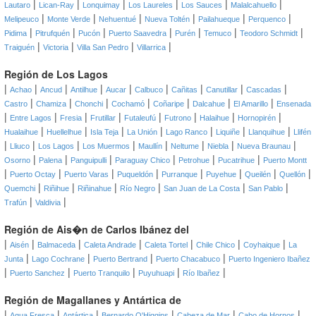
|
|
|
|
|
|
Lautaro
Lican-Ray
Lonquimay
Los Laureles
Los Sauces
Malalcahuello
|
|
|
|
|
|
Melipeuco
Monte Verde
Nehuentué
Nueva Toltén
Pailahueque
Perquenco
|
|
|
|
|
|
|
Pidima
Pitrufquén
Pucón
Puerto Saavedra
Purén
Temuco
Teodoro Schmidt
|
|
|
|
Traiguén
Victoria
Villa San Pedro
Villarrica
Región de Los Lagos
|
|
|
|
|
|
|
|
|
Achao
Ancud
Antilhue
Aucar
Calbuco
Cañitas
Canutillar
Cascadas
|
|
|
|
|
|
|
Castro
Chamiza
Chonchi
Cochamó
Coñaripe
Dalcahue
El Amarillo
Ensenada
|
|
|
|
|
|
|
|
Entre Lagos
Fresia
Frutillar
Futaleufú
Futrono
Halaihue
Hornopirén
|
|
|
|
|
|
|
Hualaihue
Huellelhue
Isla Teja
La Unión
Lago Ranco
Liquiñe
Llanquihue
Llifén
|
|
|
|
|
|
|
|
Lliuco
Los Lagos
Los Muermos
Maullín
Neltume
Niebla
Nueva Braunau
|
|
|
|
|
|
Osorno
Palena
Panguipulli
Paraguay Chico
Petrohue
Pucatrihue
Puerto Montt
|
|
|
|
|
|
|
|
Puerto Octay
Puerto Varas
Puqueldón
Purranque
Puyehue
Queilén
Quellón
|
|
|
|
|
|
Quemchi
Riñihue
Riñinahue
Río Negro
San Juan de La Costa
San Pablo
|
|
Trafún
Valdivia
Región de Ais�n de Carlos Ibánez del
|
|
|
|
|
|
|
Aisén
Balmaceda
Caleta Andrade
Caleta Tortel
Chile Chico
Coyhaique
La
|
|
|
|
Junta
Lago Cochrane
Puerto Bertrand
Puerto Chacabuco
Puerto Ingeniero Ibañez
|
|
|
|
|
Puerto Sanchez
Puerto Tranquilo
Puyuhuapi
Río Ibañez
Región de Magallanes y Antártica de
|
|
|
|
|
|
Agua Fresca
Antártica
Bernardo O'Higgins
Cabeza de Mar
Cabo de Hornos