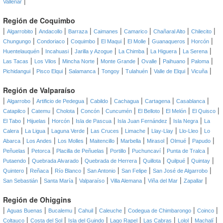
|
Vallenar
Región de Coquimbo
|
|
|
|
|
|
|
|
Algarrobito
Andacollo
Barraza
Caimanes
Camarico
Chañaral Alto
Chilecito
|
|
|
|
|
|
|
Chungungo
Condoriaco
Coquimbo
El Maqui
El Molle
Guanaqueros
Horcón
|
|
|
|
|
|
Huentelauquén
Incahuasi
Jarilla y Azogue
La Chimba
La Higuera
La Serena
|
|
|
|
|
|
|
Las Tacas
Los Vilos
Mincha Norte
Monte Grande
Ovalle
Paihuano
Paloma
|
|
|
|
|
|
|
Pichidangui
Pisco Elqui
Salamanca
Tongoy
Tulahuén
Valle de Elqui
Vicuña
Región de Valparaíso
|
|
|
|
|
|
|
Algarrobo
Artificio de Pedegua
Cabildo
Cachagua
Cartagena
Casablanca
|
|
|
|
|
|
|
|
Catapilco
Catemu
Cholota
Concón
Cuncumén
El Belloto
El Melón
El Quisco
|
|
|
|
|
|
El Tabo
Hijuelas
Horcón
Isla de Pascua
Isla Juan Fernández
Isla Negra
La
|
|
|
|
|
|
|
Calera
La Ligua
Laguna Verde
Las Cruces
Limache
Llay-Llay
Llo-Lleo
Lo
|
|
|
|
|
|
|
|
Abarca
Los Andes
Los Molles
Maitencillo
Marbella
Mirasol
Olmué
Papudo
|
|
|
|
|
|
Peñuelas
Petorca
Placilla de Peñuelas
Portillo
Puchuncaví
Punta de Tralca
|
|
|
|
|
|
Putaendo
Quebrada Alvarado
Quebrada de Herrera
Quillota
Quilpué
Quintay
|
|
|
|
|
|
Quintero
Reñaca
Río Blanco
San Antonio
San Felipe
San José de Algarrobo
|
|
|
|
|
|
San Sebastián
Santa María
Valparaíso
Villa Alemana
Viña del Mar
Zapallar
Región de Ohiggins
|
|
|
|
|
|
|
Aguas Buenas
Bucalemu
Cahuil
Caleuche
Codegua de Chimbarongo
Coinco
|
|
|
|
|
|
|
Coltauco
Costa del Sol
Isla del Guindo
Lago Rapel
Las Cabras
Lolol
Machalí