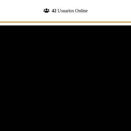
INGRESA A TU CUENTA
42
Usuarios Online
REGISTRATE