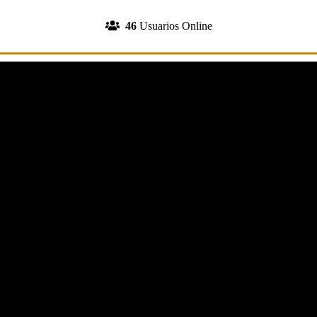
INGRESA A TU CUENTA
46
Usuarios Online
REGISTRATE