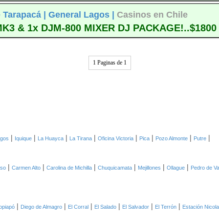
 Tarapacá |
General Lagos |
Casinos en Chile
K3 & 1x DJM-800 MIXER DJ PACKAGE!..$1800 
1 Paginas de 1
|
|
|
|
|
|
|
|
agos
Iquique
La Huayca
La Tirana
Oficina Victoria
Pica
Pozo Almonte
Putre
|
|
|
|
|
|
oso
Carmen Alto
Carolina de Michilla
Chuquicamata
Mejillones
Ollague
Pedro de Va
|
|
|
|
|
|
opiapó
Diego de Almagro
El Corral
El Salado
El Salvador
El Terrón
Estación Nicol