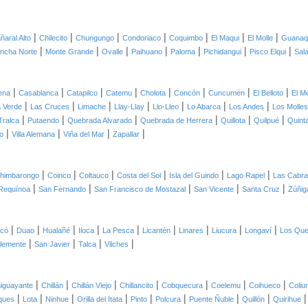
|
|
|
|
|
|
|
ñaral Alto
Chilecito
Chungungo
Condoriaco
Coquimbo
El Maqui
El Molle
Guanaq
|
|
|
|
|
|
|
ncha Norte
Monte Grande
Ovalle
Paihuano
Paloma
Pichidangui
Pisco Elqui
Sal
|
|
|
|
|
|
|
|
ena
Casablanca
Catapilco
Catemu
Cholota
Concón
Cuncumén
El Belloto
El M
|
|
|
|
|
|
|
 Verde
Las Cruces
Limache
Llay-Llay
Llo-Lleo
Lo Abarca
Los Andes
Los Molles
|
|
|
|
|
|
Tralca
Putaendo
Quebrada Alvarado
Quebrada de Herrera
Quillota
Quilpué
Quint
|
|
|
|
o
Villa Alemana
Viña del Mar
Zapallar
|
|
|
|
|
|
himbarongo
Coinco
Coltauco
Costa del Sol
Isla del Guindo
Lago Rapel
Las Cabr
|
|
|
|
|
Requínoa
San Fernando
San Francisco de Mostazal
San Vicente
Santa Cruz
Zúñig
|
|
|
|
|
|
|
|
|
icó
Duao
Hualañé
Iloca
La Pesca
Licantén
Linares
Liucura
Longaví
Los Qu
|
|
|
|
lemente
San Javier
Talca
Vilches
|
|
|
|
|
|
|
iguayante
Chillán
Chillán Viejo
Chillancito
Cobquecura
Coelemu
Coihueco
Coliu
|
|
|
|
|
|
|
|
ques
Lota
Ninhue
Orilla del Itata
Pinto
Polcura
Puente Ñuble
Quillón
Quirihue