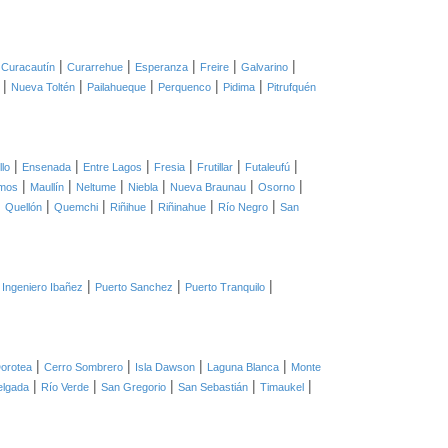
|
|
|
|
|
|
Curacautín
Curarrehue
Esperanza
Freire
Galvarino
|
|
|
|
|
Nueva Toltén
Pailahueque
Perquenco
Pidima
Pitrufquén
|
|
|
|
|
|
llo
Ensenada
Entre Lagos
Fresia
Frutillar
Futaleufú
|
|
|
|
|
|
mos
Maullín
Neltume
Niebla
Nueva Braunau
Osorno
|
|
|
|
|
|
Quellón
Quemchi
Riñihue
Riñinahue
Río Negro
San
|
|
|
 Ingeniero Ibañez
Puerto Sanchez
Puerto Tranquilo
|
|
|
|
orotea
Cerro Sombrero
Isla Dawson
Laguna Blanca
Monte
|
|
|
|
|
elgada
Río Verde
San Gregorio
San Sebastián
Timaukel