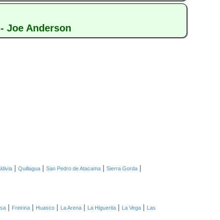
- Joe Anderson
|
|
|
|
ldivia
Quillagua
San Pedro de Atacama
Sierra Gorda
|
|
|
|
|
|
asa
Freirina
Huasco
La Arena
La Higuerita
La Vega
Las