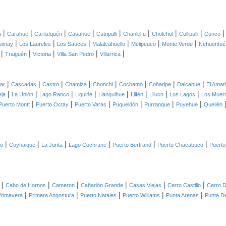
|
|
|
|
|
|
|
|
a
Carahue
Carilafquén
Casahue
Catripulli
Chanlelfu
Cholchol
Collipulli
Cunco
|
|
|
|
|
|
uimay
Los Laureles
Los Sauces
Malalcahuello
Melipeuco
Monte Verde
Nehuentué
|
|
|
|
|
Traiguén
Victoria
Villa San Pedro
Villarrica
|
|
|
|
|
|
|
|
lar
Cascadas
Castro
Chamiza
Chonchi
Cochamó
Coñaripe
Dalcahue
El Amari
|
|
|
|
|
|
|
|
eja
La Unión
Lago Ranco
Liquiñe
Llanquihue
Llifén
Lliuco
Los Lagos
Los Muer
|
|
|
|
|
|
Puerto Montt
Puerto Octay
Puerto Varas
Puqueldón
Purranque
Puyehue
Queilén
|
|
|
|
|
|
co
Coyhaique
La Junta
Lago Cochrane
Puerto Bertrand
Puerto Chacabuco
Puerto
|
|
|
|
|
|
Cabo de Hornos
Cameron
Cañadón Grande
Casas Viejas
Cerro Castillo
Cerro D
|
|
|
|
|
Primavera
Primera Angostura
Puerto Natales
Puerto Williams
Punta Arenas
Punta D