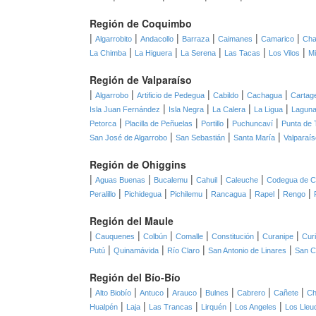
Región de Coquimbo
|
|
|
|
|
|
Algarrobito
Andacollo
Barraza
Caimanes
Camarico
Cha
|
|
|
|
|
La Chimba
La Higuera
La Serena
Las Tacas
Los Vilos
Mi
Región de Valparaíso
|
|
|
|
|
Algarrobo
Artificio de Pedegua
Cabildo
Cachagua
Cartag
|
|
|
|
Isla Juan Fernández
Isla Negra
La Calera
La Ligua
Laguna
|
|
|
|
Petorca
Placilla de Peñuelas
Portillo
Puchuncaví
Punta de 
|
|
|
San José de Algarrobo
San Sebastián
Santa María
Valparaís
Región de Ohiggins
|
|
|
|
|
Aguas Buenas
Bucalemu
Cahuil
Caleuche
Codegua de C
|
|
|
|
|
|
Peralillo
Pichidegua
Pichilemu
Rancagua
Rapel
Rengo
Región del Maule
|
|
|
|
|
|
Cauquenes
Colbún
Comalle
Constitución
Curanipe
Cur
|
|
|
|
Putú
Quinamávida
Río Claro
San Antonio de Linares
San C
Región del Bío-Bío
|
|
|
|
|
|
|
Alto Biobío
Antuco
Arauco
Bulnes
Cabrero
Cañete
Ch
|
|
|
|
|
Hualpén
Laja
Las Trancas
Lirquén
Los Angeles
Los Lleu