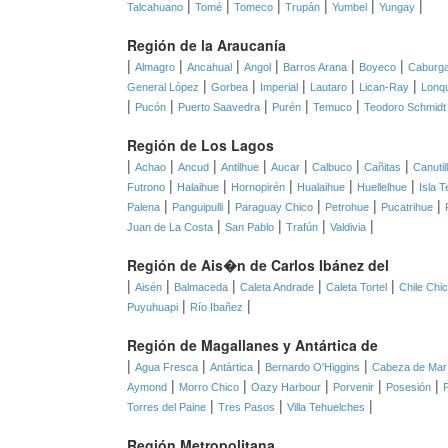
|
|
|
|
|
|
Talcahuano
Tomé
Tomeco
Trupán
Yumbel
Yungay
Región de la Araucanía
|
|
|
|
|
|
Almagro
Ancahual
Angol
Barros Arana
Boyeco
Caburg
|
|
|
|
|
General López
Gorbea
Imperial
Lautaro
Lican-Ray
Lonq
|
|
|
|
|
Pucón
Puerto Saavedra
Purén
Temuco
Teodoro Schmidt
Región de Los Lagos
|
|
|
|
|
|
|
Achao
Ancud
Antilhue
Aucar
Calbuco
Cañitas
Canutil
|
|
|
|
|
Futrono
Halaihue
Hornopirén
Hualaihue
Huellelhue
Isla T
|
|
|
|
|
Palena
Panguipulli
Paraguay Chico
Petrohue
Pucatrihue
|
|
|
|
Juan de La Costa
San Pablo
Trafún
Valdivia
Región de Ais�n de Carlos Ibánez del
|
|
|
|
|
Aisén
Balmaceda
Caleta Andrade
Caleta Tortel
Chile Chi
|
|
Puyuhuapi
Río Ibañez
Región de Magallanes y Antártica de
|
|
|
|
Agua Fresca
Antártica
Bernardo O'Higgins
Cabeza de Mar
|
|
|
|
|
Aymond
Morro Chico
Oazy Harbour
Porvenir
Posesión
|
|
|
Torres del Paine
Tres Pasos
Villa Tehuelches
Región Metropolitana