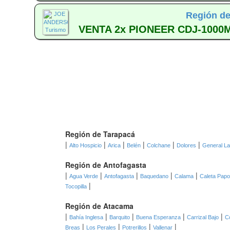
Región de
VENTA 2x PIONEER CDJ-1000M
Región de Tarapacá
|
|
|
|
|
|
Alto Hospicio
Arica
Belén
Colchane
Dolores
General L
Región de Antofagasta
|
|
|
|
|
Agua Verde
Antofagasta
Baquedano
Calama
Caleta Pap
|
Tocopilla
Región de Atacama
|
|
|
|
|
Bahía Inglesa
Barquito
Buena Esperanza
Carrizal Bajo
C
|
|
|
|
Breas
Los Perales
Potrerillos
Vallenar