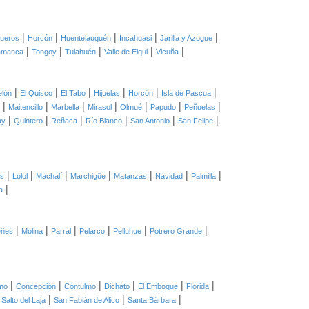
|
|
|
|
|
ueros
Horcón
Huentelauquén
Incahuasi
Jarilla y Azogue
|
|
|
|
|
amanca
Tongoy
Tulahuén
Valle de Elqui
Vicuña
|
|
|
|
|
|
elón
El Quisco
El Tabo
Hijuelas
Horcón
Isla de Pascua
|
|
|
|
|
|
|
Maitencillo
Marbella
Mirasol
Olmué
Papudo
Peñuelas
|
|
|
|
|
|
ay
Quintero
Reñaca
Río Blanco
San Antonio
San Felipe
|
|
|
|
|
|
|
as
Lolol
Machalí
Marchigüe
Matanzas
Navidad
Palmilla
|
a
|
|
|
|
|
|
eñes
Molina
Parral
Pelarco
Pelluhue
Potrero Grande
|
|
|
|
|
|
mo
Concepción
Contulmo
Dichato
El Emboque
Florida
|
|
|
|
Salto del Laja
San Fabián de Alico
Santa Bárbara