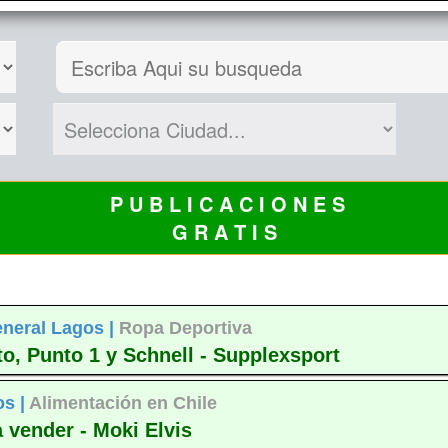
P U B L I C A C I O N E S
G R A T I S
neral Lagos |
Ropa Deportiva
o, Punto 1 y Schnell - Supplexsport
os |
Alimentación en Chile
 vender - Moki Elvis